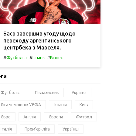
Баєр завершив угоду щодо
переходу аргентинського
центрбека з Марселя.
#
#
#
Футболіст
Іспанія
Бізнес
еги
Футболіст
Півзахисник
Україна
Ліга чемпіонів УЄФА
Іспанія
Київ
Євро
Англія
Європа
Футбол
Італія
Прем'єр-ліга
Українці