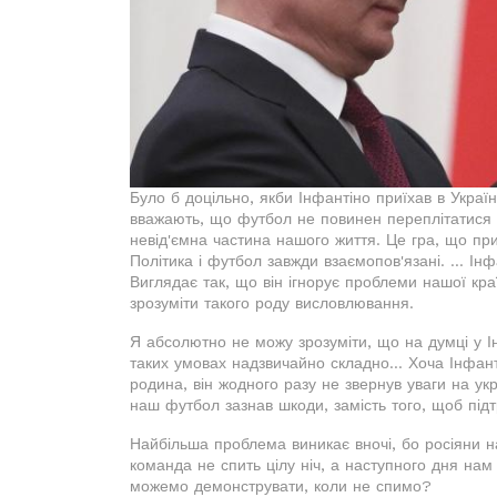
Було б доцільно, якби Інфантіно приїхав в Україн
вважають, що футбол не повинен переплітатися 
невід'ємна частина нашого життя. Це гра, що прив
Політика і футбол завжди взаємопов'язані. ... Ін
Виглядає так, що він ігнорує проблеми нашої кр
зрозуміти такого роду висловлювання.
Я абсолютно не можу зрозуміти, що на думці у Ін
таких умовах надзвичайно складно... Хоча Інфан
родина, він жодного разу не звернув уваги на ук
наш футбол зазнав шкоди, замість того, щоб підт
Найбільша проблема виникає вночі, бо росіяни н
команда не спить цілу ніч, а наступного дня на
можемо демонструвати, коли не спимо?