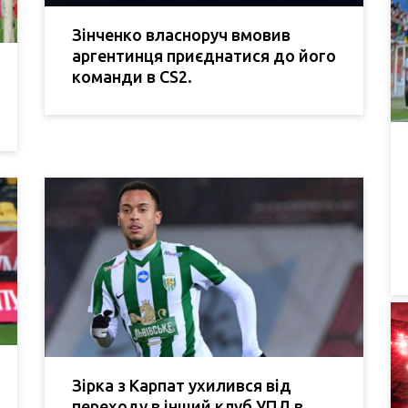
Зінченко власноруч вмовив
аргентинця приєднатися до його
команди в CS2.
Зірка з Карпат ухилився від
переходу в інший клуб УПЛ в