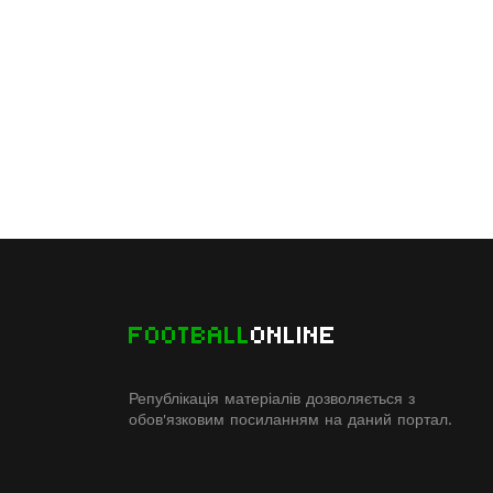
FOOTBALL
ONLINE
Републікація матеріалів дозволяється з
обов'язковим посиланням на даний портал.