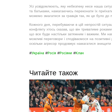
Усі усвідомлюють, яку небезпеку несе наша ситуа
та батьками, намагаючись переконати їх приїхати
можемо змагатися за гравців так, як це було до п
Кожного дня, перебуваючи в цій непростій ситуац
конфлікту хтось сказав, що він триватиме роками,
що все буде настільки затяжним і важким. Ми н
можливі переговори і сподіваємося на позитивні 
оскільки агресор продовжує намагатися знищити 
#
#
#
#
Україна
Росія
Росіяни
Клан
Читайте також