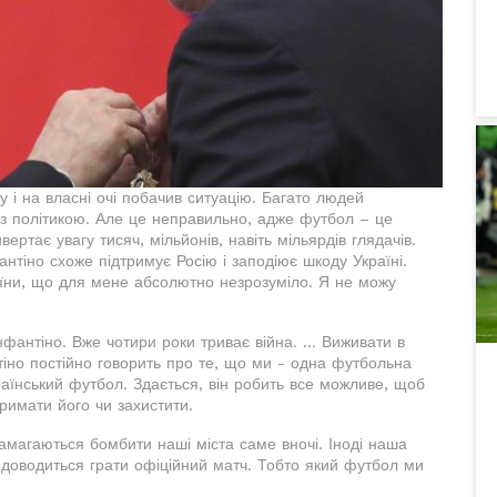
у і на власні очі побачив ситуацію. Багато людей
з політикою. Але це неправильно, адже футбол – це
ертає увагу тисяч, мільйонів, навіть мільярдів глядачів.
фантіно схоже підтримує Росію і заподіює шкоду Україні.
аїни, що для мене абсолютно незрозуміло. Я не можу
фантіно. Вже чотири роки триває війна. ... Виживати в
тіно постійно говорить про те, що ми - одна футбольна
раїнський футбол. Здається, він робить все можливе, щоб
римати його чи захистити.
амагаються бомбити наші міста саме вночі. Іноді наша
м доводиться грати офіційний матч. Тобто який футбол ми