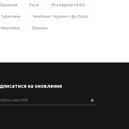
Бразилія
Росія
Ліга Європи УЄФА
Туреччина
Чемпіонат України з футболу
Німеччина
Франція
ідписатися на оновлення