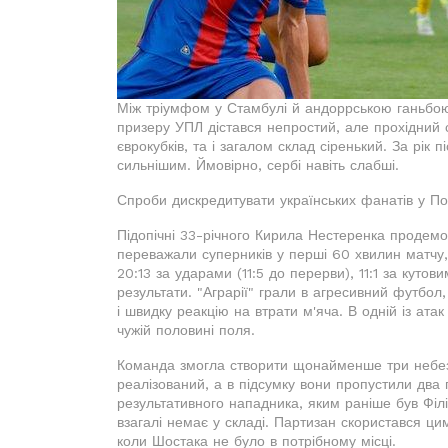
Між тріумфом у Стамбулі й андоррською ганьбою
призеру УПЛ дістався непростий, але прохідний 
єврокубків, та і загалом склад сіренький. За рік 
сильнішим. Ймовірно, сербі навіть слабші.
Спроби дискредитувати українських фанатів у Пол
Підопічні 33-річного Кирила Нестеренка продемо
переважали суперників у перші 60 хвилин матчу, 
20:13 за ударами (11:5 до перерви), 11:1 за куто
результати. "Аграрії" грали в агресивний футбол
і швидку реакцію на втрати м'яча. В одній із ата
чужій половині поля.
Команда змогла створити щонайменше три небезп
реалізований, а в підсумку вони пропустили два
результативного нападника, яким раніше був Філ
взагалі немає у складі. Партизан скористався ци
коли Шостака не було в потрібному місці.