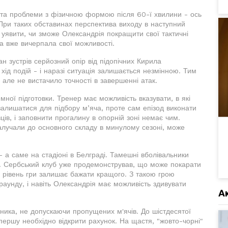
ів та проблеми з фізичною формою після 60-ї хвилини - ось
 При таких обставинах перспектива виходу в наступний
уявити, чи зможе Олександрія покращити свої тактичні
а вже вичерпала свої можливості.
н зустрів серйозний опір від підопічних Кирила
хід подій - і наразі ситуація залишається незмінною. Тим
але не вистачило точності в завершенні атак.
мної підготовки. Тренер має можливість вказувати, в які
 залишатися для підбору м’яча, проте сам епізод виконати
ців, і заповнити прогалину в опорній зоні немає чим.
алучали до основного складу в минулому сезоні, може
- а саме на стадіоні в Белграді. Тамешні вболівальники
і. Сербський клуб уже продемонстрував, що може покарати
й рівень гри залишає бажати кращого. З такою грою
аунду, і навіть Олександрія має можливість здивувати
А
ника, не допускаючи пропущених м'ячів. До шістдесятої
ершу необхідно відкрити рахунок. На щастя, "жовто-чорні"