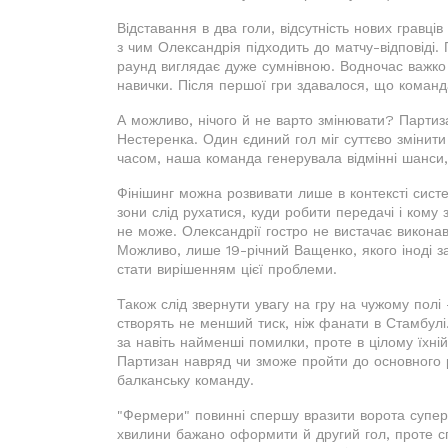
Відставання в два голи, відсутність нових гравц
з чим Олександрія підходить до матчу-відповіді.
раунд виглядає дуже сумнівною. Водночас важко 
навички. Після першої гри здавалося, що команд
А можливо, нічого й не варто змінювати? Партиза
Нестеренка. Один єдиний гол міг суттєво змінити 
часом, наша команда генерувала відмінні шанси, 
Фінішинг можна розвивати лише в контексті систе
зони слід рухатися, куди робити передачі і кому
не може. Олександрії гостро не вистачає виконав
Можливо, лише 19-річний Ващенко, якого іноді з
стати вирішенням цієї проблеми.
Також слід звернути увагу на гру на чужому полі 
створять не менший тиск, ніж фанати в Стамбул
за навіть найменші помилки, проте в цілому їхні
Партизан навряд чи зможе пройти до основного р
балканську команду.
"Фермери" повинні спершу вразити ворота супер
хвилини бажано оформити й другий гол, проте сп