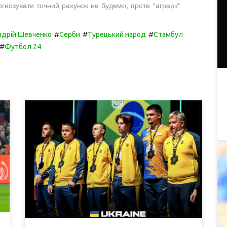
огнозувати точний рахунок не будемо, проте "аграрії"
#
#
#
ндрій Шевченко
Серби
Турецький народ
Стамбул
#
Футбол 24