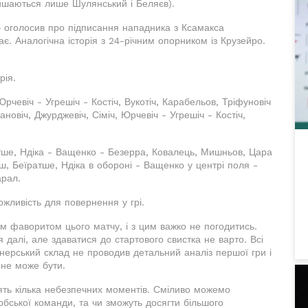
лишаються лише Шулянський і Беляєв).
уб оголосив про підписання нападника з Ксамакса
є. Аналогічна історія з 24-річним опорником із Крузейро.
рія.
Юрчевіч - Угрешіч - Костіч, Вукотіч, Карабельов, Тріфуновіч
новіч, Джурджевіч, Сіміч, Юрчевіч - Угрешіч - Костіч,
тше, Ндіка - Ващенко - Безерра, Ковалець, Мишньов, Цара
, Беїратше, Ндіка в обороні - Ващенко у центрі поля -
арал.
жливість для повернення у грі.
 фаворитом цього матчу, і з цим важко не погодитись.
далі, але здаватися до стартового свистка не варто. Всі
нерський склад не проводив детальний аналіз першої гри і
 не може бути.
рять кілька небезпечних моментів. Сміливо можемо
рбської команди, та чи зможуть досягти більшого