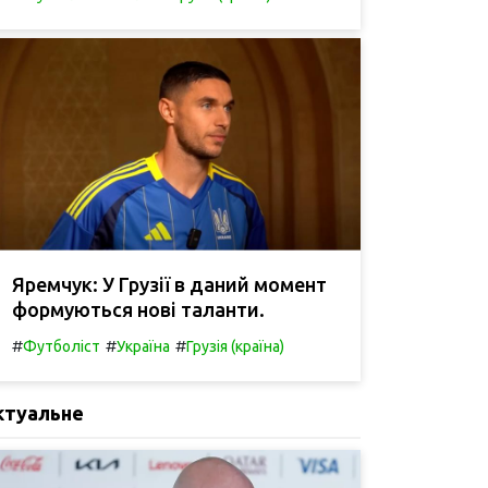
Яремчук: У Грузії в даний момент
формуються нові таланти.
#
#
#
Футболіст
Україна
Грузія (країна)
ктуальне