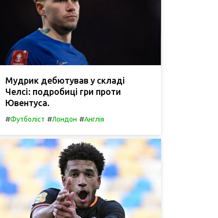
Мудрик дебютував у складі
Челсі: подробиці гри проти
Ювентуса.
#
#
#
Футболіст
Лондон
Англія