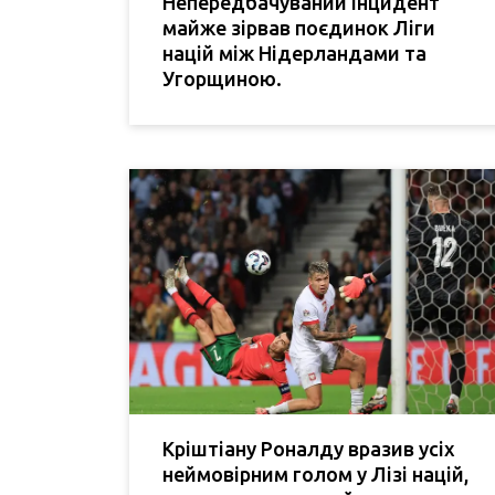
Непередбачуваний інцидент
майже зірвав поєдинок Ліги
націй між Нідерландами та
Угорщиною.
Кріштіану Роналду вразив усіх
неймовірним голом у Лізі націй,