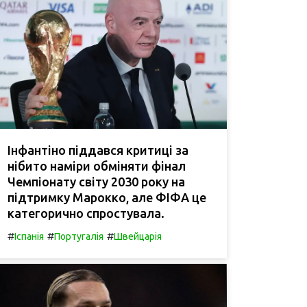
Інфантіно піддався критиці за
нібито наміри обміняти фінал
Чемпіонату світу 2030 року на
підтримку Марокко, але ФІФА це
категорично спростувала.
#
#
#
Іспанія
Португалія
Швейцарія