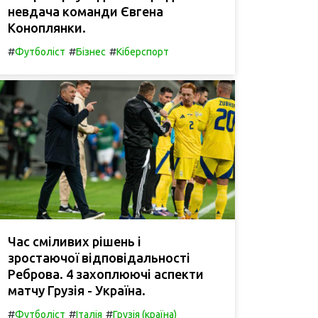
невдача команди Євгена
Коноплянки.
#
#
#
Футболіст
Бізнес
Кіберспорт
Час сміливих рішень і
зростаючої відповідальності
Реброва. 4 захоплюючі аспекти
матчу Грузія - Україна.
#
#
#
Футболіст
Італія
Грузія (країна)