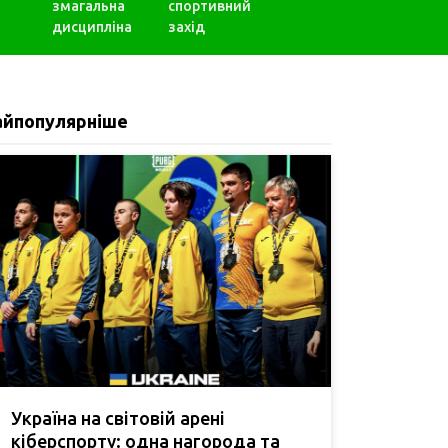
змагальна
спортивний
дисципліна
захід
айпопулярніше
Україна на світовій арені
кіберспорту: одна нагорода та