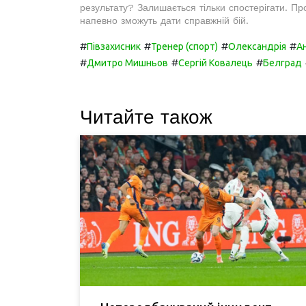
результату? Залишається тільки спостерігати. Пр
напевно зможуть дати справжній бій.
#
#
#
#
Півзахисник
Тренер (спорт)
Олександрія
А
#
#
#
Дмитро Мишньов
Сергій Ковалець
Белград
Читайте також