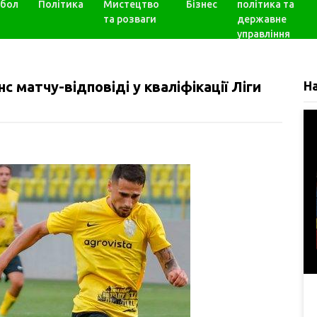
бол
Політика
Мистецтво
Бізнес
політика та
та розваги
державне
управління
с матчу-відповіді у кваліфікації Ліги
Н