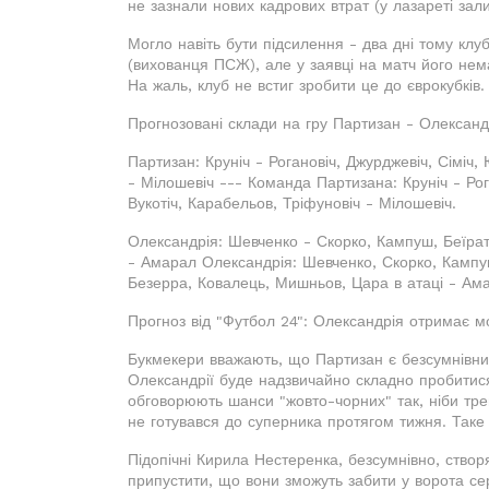
не зазнали нових кадрових втрат (у лазареті за
Могло навіть бути підсилення - два дні тому кл
(вихованця ПСЖ), але у заявці на матч його нема
На жаль, клуб не встиг зробити це до єврокубків.
Прогнозовані склади на гру Партизан - Олександ
Партизан: Круніч - Рогановіч, Джурджевіч, Сіміч, 
- Мілошевіч --- Команда Партизана: Круніч - Рога
Вукотіч, Карабельов, Тріфуновіч - Мілошевіч.
Олександрія: Шевченко - Скорко, Кампуш, Беїра
- Амарал Олександрія: Шевченко, Скорко, Кампуш
Безерра, Ковалець, Мишньов, Цара в атаці - Ам
Прогноз від "Футбол 24": Олександрія отримає мо
Букмекери вважають, що Партизан є безсумнівним
Олександрії буде надзвичайно складно пробитися 
обговорюють шанси "жовто-чорних" так, ніби тре
не готувався до суперника протягом тижня. Таке
Підопічні Кирила Нестеренка, безсумнівно, ство
припустити, що вони зможуть забити у ворота се