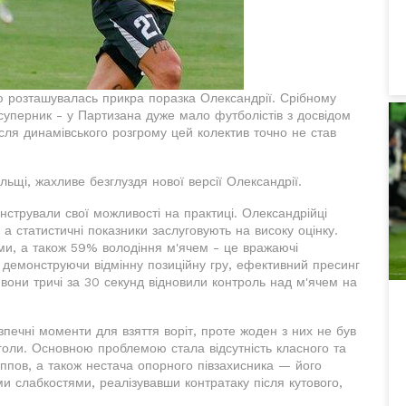
 розташувалась прикра поразка Олександрії. Срібному
суперник - у Партизана дуже мало футболістів з досвідом
після динамівського розгрому цей колектив точно не став
ьщі, жахливе безглуздя нової версії Олександрії.
нстрували свої можливості на практиці. Олександрійці
а статистичні показники заслуговують на високу оцінку.
вими, а також 59% володіння м'ячем - це вражаючі
, демонструючи відмінну позиційну гру, ефективний пресинг
к вони тричі за 30 секунд відновили контроль над м'ячем на
ечні моменти для взяття воріт, проте жоден з них не був
 голи. Основною проблемою стала відсутність класного та
іппов, а також нестача опорного півзахисника — його
ми слабкостями, реалізувавши контратаку після кутового,