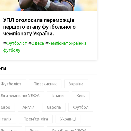
УПЛ оголосила переможців
першого етапу футбольного
чемпіонату України.
#
#
#
Футболіст
Одеса
Чемпіонат України з
футболу
еги
Футболіст
Півзахисник
Україна
Ліга чемпіонів УЄФА
Іспанія
Київ
Євро
Англія
Європа
Футбол
Італія
Прем'єр-ліга
Українці
Бразилія
Росія
Ліга Європи УЄФА