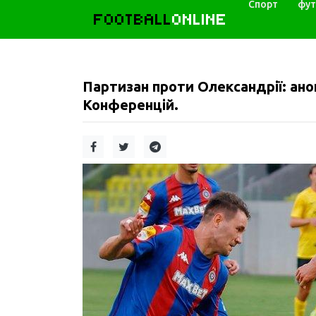
Спорт
фут
FOOTBALL
ONLINE
Партизан проти Олександрії: анон
Конференцій.