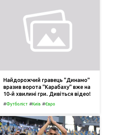
Найдорожчий гравець "Динамо"
вразив ворота "Карабаху" вже на
10-й хвилині гри. Дивіться відео!
#
#
#
Футболіст
Київ
Євро