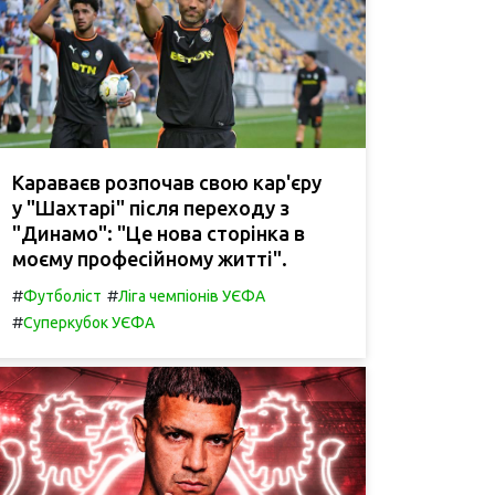
Караваєв розпочав свою кар'єру
у "Шахтарі" після переходу з
"Динамо": "Це нова сторінка в
моєму професійному житті".
#
#
Футболіст
Ліга чемпіонів УЄФА
#
Суперкубок УЄФА