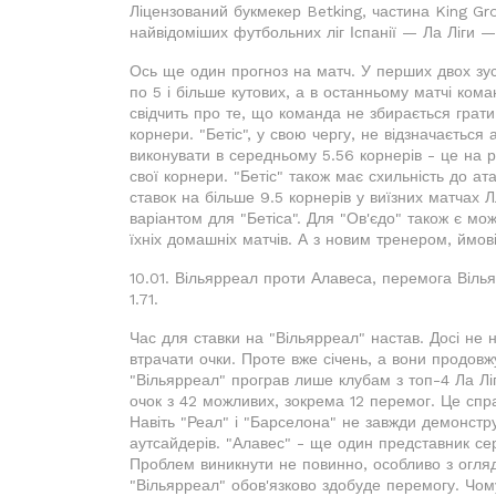
Ліцензований букмекер Betking, частина King Gro
найвідоміших футбольних ліг Іспанії — Ла Ліги — 
Ось ще один прогноз на матч. У перших двох зус
по 5 і більше кутових, а в останньому матчі кома
свідчить про те, що команда не збирається грати
корнери. "Бетіс", у свою чергу, не відзначається 
виконувати в середньому 5.56 корнерів - це на р
свої корнери. "Бетіс" також має схильність до ат
ставок на більше 9.5 корнерів у виїзних матчах
варіантом для "Бетіса". Для "Ов'єдо" також є мож
їхніх домашніх матчів. А з новим тренером, ймові
10.01. Вільярреал проти Алавеса, перемога Вільяр
1.71.
Час для ставки на "Вільярреал" настав. Досі не
втрачати очки. Проте вже січень, а вони продовж
"Вільярреал" програв лише клубам з топ-4 Ла Лі
очок з 42 можливих, зокрема 12 перемог. Це с
Навіть "Реал" і "Барселона" не завжди демонстру
аутсайдерів. "Алавес" - ще один представник се
Проблем виникнути не повинно, особливо з огляду
"Вільярреал" обов'язково здобуде перемогу. Чо