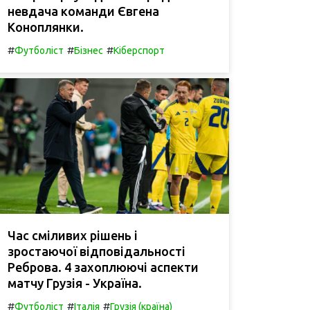
невдача команди Євгена
Коноплянки.
#
#
#
Футболіст
Бізнес
Кіберспорт
Час сміливих рішень і
зростаючої відповідальності
Реброва. 4 захоплюючі аспекти
матчу Грузія - Україна.
#
#
#
Футболіст
Італія
Грузія (країна)