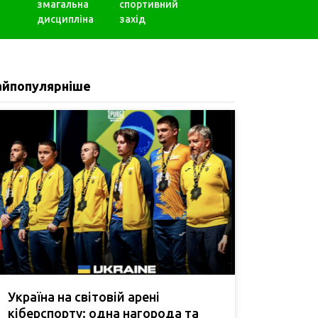
змагальна
спортивний
дисципліна
захід
айпопулярніше
Україна на світовій арені
кіберспорту: одна нагорода та