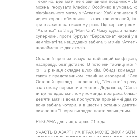
Технічно, цей матч не є звичайним поєдинком Ла 
можна ігнорувати Класіко? Особливо в умовах, ко
півфінального матчу з "Атлетіко" Хабі опинився 
через хороші обставини – хтось травмований, ін
гри в захисті на високому рівні. Під керівництво
"Атлетіко" та 2 від "Ман Сіті". Чому одна з найс
суперники, проти Куртуа? "Барселона" наразі у в
чемпіонаті та нещодавно забила 5 м'ячів "Атлетік
щонайменше двох голів.
Останній прогноз вказує на найвищий коефіцієнт, 
насправді, безпідставно. В поточній таблиці між 
xPTS різниця складає цілих сім. Обидві команди
також є представником Іспанії на євроарені. "Сев
Останній приклад – поразка від "Леванте" з раху
знав смаку перемоги з жовтня. Додатково, "Севіл
їй це не вдається, тому команда програла більшіс
дев'яти матчів вона пропустила принаймні два го
вона забила чотири, а в шести з останніх дев'яти
виконання її норм виглядає надто завищеним.
РЕКЛАМА для лиц старше 21 года
УЧАСТЬ В АЗАРТНИХ ІГРАХ МОЖЕ ВИКЛИКАТИ