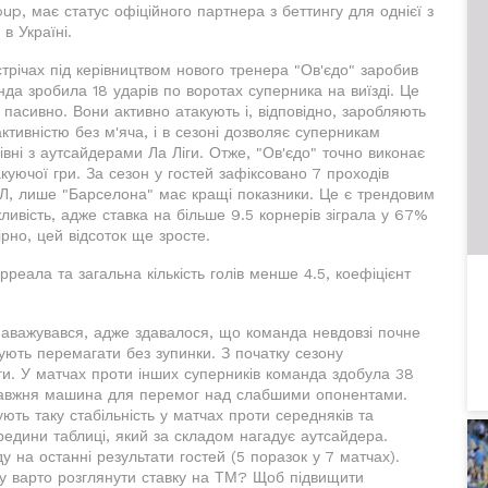
up, має статус офіційного партнера з беттингу для однієї з
в Україні.
трічах під керівництвом нового тренера "Ов'єдо" заробив
нда зробила 18 ударів по воротах суперника на виїзді. Це
 пасивно. Вони активно атакують і, відповідно, заробляють
активністю без м'яча, і в сезоні дозволяє суперникам
івні з аутсайдерами Ла Ліги. Отже, "Ов'єдо" точно виконає
акуючої гри. За сезон у гостей зафіксовано 7 проходів
 ЛЛ, лише "Барселона" має кращі показники. Це є трендовим
ливість, адже ставка на більше 9.5 корнерів зіграла у 67%
рно, цей відсоток ще зросте.
реала та загальна кількість голів менше 4.5, коефіцієнт
 наважувався, адже здавалося, що команда невдовзі почне
ують перемагати без зупинки. З початку сезону
ги. У матчах проти інших суперників команда здобула 38
правжня машина для перемог над слабшими опонентами.
ють таку стабільність у матчах проти середняків та
редини таблиці, який за складом нагадує аутсайдера.
 на останні результати гостей (5 поразок у 7 матчах).
му варто розглянути ставку на ТМ? Щоб підвищити