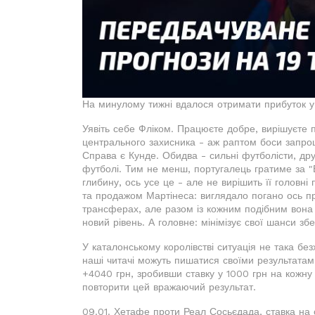
На минулому тижні вдалося отримати прибуток у 
Уявіть себе Фліком. Працюєте добре, вирішуєте 
центрального захисника - аж раптом боси запро
Справа є Кунде. Обидва - сильні футболісти, дру
футболі. Тим не менш, португалець гратиме за "Б
глибину, ось усе це - але не вирішить її головн
та продажом Мартінеса: виглядало погано ось пр
трансферах, але разом із кожним подібним вона 
новий рівень. А головне: мінімізує свої шанси збе
У каталонському королівстві ситуація не така б
наші читачі можуть пишатися своїми результатам
+4040 грн, зробивши ставку у 1000 грн на кожну 
повторити цей вражаючий результат.
09.01. Хетафе проти Реал Сосьєдада, ставка на о