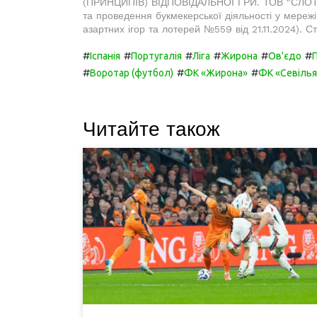
(ПРИНЦИПІВ) ВІДПОВІДАЛЬНОЇ ГРИ. ТОВ "СЛОТС Ю
та проведення букмекерської діяльності у мережі 
азартних ігор та лотерей №559 від 21.11.2024). Стро
#
#
#
#
#
#
Іспанія
Португалія
Ліга
Жирона
Ов'єдо
#
#
#
Воротар (футбол)
ФК «Жирона»
ФК «Севілья
Читайте також