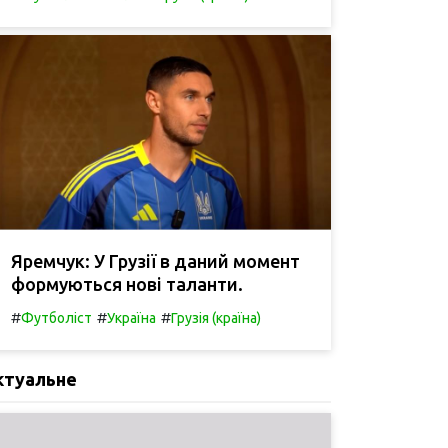
Яремчук: У Грузії в даний момент
формуються нові таланти.
#
#
#
Футболіст
Україна
Грузія (країна)
ктуальне