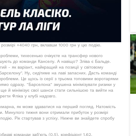
розмірі +4040 грн, вклавши 1000 грн у цю подію.
проблеми, тихесенько очікуєте на трансфер нового
шують до команди Канселу. А навіщо? Зліва є Бальде.
гий - як варіант, найкращий на позиції у світовому
арселону". Ну, сидітиме на лаві запасних. Дасть команді
і проблеми. Це щось із серії з трьома топовими воротарями
ямо одразу. "Барселона" змушена мінімізувати ризики у
ще й мінімізує свої шанси стати сильнішою та вийти на
регти Фліка у клубі надовго.
езхмарна, як може здаватися на перший погляд. Натомість
и. Минулого тижня вони отримали прибуток у розмірі
подію. Рік стартував з успіху. Нижче ви знайдете спробу
бидві команди заб'ють (0.5), коефіцієнт 1.62.