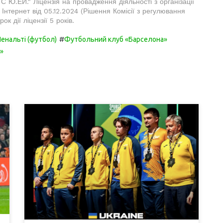
.ЕЙ." Ліцензія на провадження діяльності з організації
Інтернет від 05.12.2024 (Рішення Комісії з регулювання
к дії ліцензії 5 років.
#
Пенальті (футбол)
Футбольний клуб «Барселона»
»