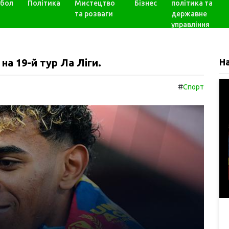
бол
Політика
Мистецтво
Бізнес
політика та
та розваги
державне
управління
на 19-й тур Ла Ліги.
Н
#
Спорт