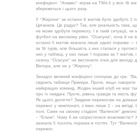
коефіцієнт. "Алавес" зіграв на ТМ4.5 у всіх 18 м
збережеться і цього разу.
У "Жирони" за останні 6 матчів було здобуто 2 
Циганков. Це радує? Так, але реальність така, щ
не може здобути перемогу. І в такій ситуації, 
футбол на високому рівні. "Осасуна", хоча й не 
останні 5 матчів зазнала лише однієї поразки — 
за 18 турів, але більшість з них сталася у проти
них у таблиці, у них лише 1 поразка за 7 матчів,
сезону "Осасуні" не вистачило очок для виходу д
Віктора, але не у "Жирону".
Занадто великий коефіцієнт спонукає до гри. "Вал
свідчить таблиця Прімери. Проте, якщо говорити 
найкращих команд. Жоден інший клуб не має тако
про їх невдачі. Проте, рівень гравців та якість 
Як цього досягти? Завдяки перемогам на домашнь
перемог у чемпіонаті, з яких лише 2 - на виїзді.
полі. Саме на своєму стадіоні "Валенсія" демон
- "Ельче". Чому б не скористатися можливістю? 
зазнала 5 поспіль поразок в гостях. Тут "Вален
перемог.