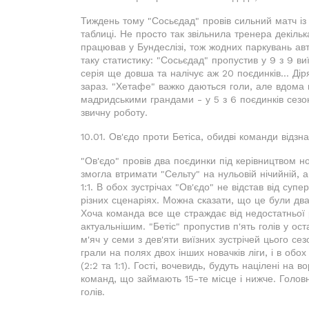
Тиждень тому "Сосьєдад" провів сильний матч із "
таблиці. Не просто так звільнила тренера декіль
працював у Бундеслізі, тож жодних паркувань авто
таку статистику: "Сосьєдад" пропустив у 9 з 9 ви
серія ще довша та налічує аж 20 поєдинків... Дір
зараз. "Хетафе" важко даються голи, але вдома к
мадридськими грандами - у 5 з 6 поєдинків сезо
звичну роботу.
10.01. Ов'єдо проти Бетіса, обидві команди відзна
"Ов'єдо" провів два поєдинки під керівництвом 
змогла втримати "Сельту" на нульовій нічийній, а
1:1. В обох зустрічах "Ов'єдо" не відстав від суп
різних сценаріях. Можна сказати, що це були два 
Хоча команда все ще страждає від недостатньої р
актуальнішим. "Бетіс" пропустив п'ять голів у о
м'яч у семи з дев'яти виїзних зустрічей цього се
грали на полях двох інших новачків ліги, і в обо
(2:2 та 1:1). Гості, вочевидь, будуть націлені на
команд, що займають 15-те місце і нижче. Голо
голів.