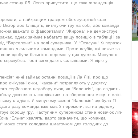
атчах сезону ЛЛ. Легко припустити, що така ж тенденція
перемоги, а найкращим гравцем обох зустрічей став
о Віктор або блищить, витягуючи гру на собі, або команда
чи можна вважати їх фаворитами? "Жирона" не демонструє
вражає, однак займає набагато вищу позицію в таблиці і за
від "Барселони", на полі суперника. У "Осасуни" 9 поразок
стояннях з сильними командами. Проти клубів, які нижче за
 і вони здобули більшість перемог у цих дуелях. Минулого
о єврокубків. Гості виглядають сильнішими. Я вірю у
енсія" нині займає останні позиції в Ла Лізі, про що
про очікувані очки, "кажани" потрапляють у десятку
го серйозного недобору очок, як "Валенсія", що свідчить
футболу дозволяють сподіватися на збереження місця в еліті.
ому стадіоні. У минулому сезоні "Валенсія" здобула 11
 Цього разу команда вже має 3 перемоги, всі на рідному
струє хорошу гру. Наступним суперником стане новачок ліги
Хоча "Ельче" хвалять, варто зазначити, що команда
сія" може стати солодким шматочком для голодних до