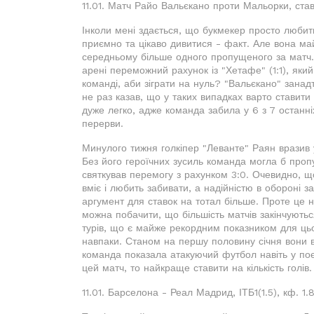
11.01. Матч Райо Вальєкано проти Мальорки, ставк
Інколи мені здається, що букмекер просто любить
приємно та цікаво дивитися - факт. Але вона май
середньому більше одного пропущеного за матч.
арені переможний рахунок із "Хетафе" (1:1), як
команді, аби зіграти на нуль? "Вальєкано" зана
не раз казав, що у таких випадках варто ставити
дуже легко, адже команда забила у 6 з 7 останні
перерви.
Минулого тижня голкіпер "Леванте" Раян вразив у
Без його героїчних зусиль команда могла б проп
святкував перемогу з рахунком 3:0. Очевидно, щ
вміє і любить забивати, а надійністю в обороні
аргумент для ставок на тотал більше. Проте це н
можна побачити, що більшість матчів закінчуються
турів, що є майже рекордним показником для цьо
навпаки. Станом на першу половину січня вони в
команда показала атакуючий футбол навіть у по
цей матч, то найкраще ставити на кількість голів.
11.01. Барселона - Реал Мадрид, ІТБ1(1.5), кф. 1.