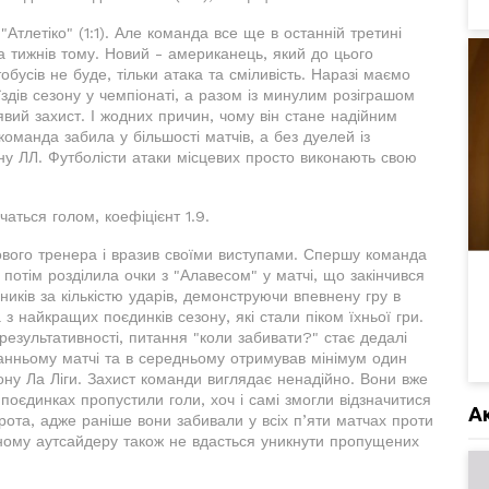
Атлетіко" (1:1). Але команда все ще в останній третині
ка тижнів тому. Новий - американець, який до цього
бусів не буде, тільки атака та сміливість. Наразі маємо
їздів сезону у чемпіонаті, а разом із минулим розіграшом
явий захист. І жодних причин, чому він стане надійним
оманда забила у більшості матчів, а без дуелей із
ну ЛЛ. Футболісти атаки місцевих просто виконають свою
чаться голом, коефіцієнт 1.9.
нового тренера і вразив своїми виступами. Спершу команда
 потім розділила очки з "Алавесом" у матчі, що закінчився
ерників за кількістю ударів, демонструючи впевнену гру в
з найкращих поєдинків сезону, які стали піком їхньої гри.
езультативності, питання "коли забивати?" стає дедалі
станньому матчі та в середньому отримував мінімум один
зону Ла Ліги. Захист команди виглядає ненадійно. Вони вже
х поєдинках пропустили голи, хоч і самі змогли відзначитися
А
 ворота, адже раніше вони забивали у всіх п’яти матчах проти
вному аутсайдеру також не вдасться уникнути пропущених