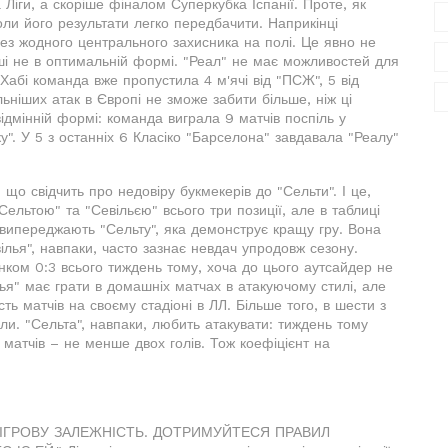
Ліги, а скоріше фіналом Суперкубка Іспанії. Проте, як
ли його результати легко передбачити. Наприкінці
без жодного центрального захисника на полі. Це явно не
ші не в оптимальній формі. "Реал" не має можливостей для
м Хабі команда вже пропустила 4 м'ячі від "ПСЖ", 5 від
ильніших атак в Європі не зможе забити більше, ніж ці
ідмінній формі: команда виграла 9 матчів поспіль у
у". У 5 з останніх 6 Класіко "Барселона" завдавала "Реалу"
що свідчить про недовіру букмекерів до "Сельти". І це,
"Сельтою" та "Севільєю" всього три позиції, але в таблиці
 випереджають "Сельту", яка демонструє кращу гру. Вона
ілья", навпаки, часто зазнає невдач упродовж сезону.
нком 0:3 всього тиждень тому, хоча до цього аутсайдер не
ья" має грати в домашніх матчах в атакуючому стилі, але
ть матчів на своєму стадіоні в ЛЛ. Більше того, в шести з
ли. "Сельта", навпаки, любить атакувати: тиждень тому
 матчів – не менше двох голів. Тож коефіцієнт на
 ІГРОВУ ЗАЛЕЖНІСТЬ. ДОТРИМУЙТЕСЯ ПРАВИЛ