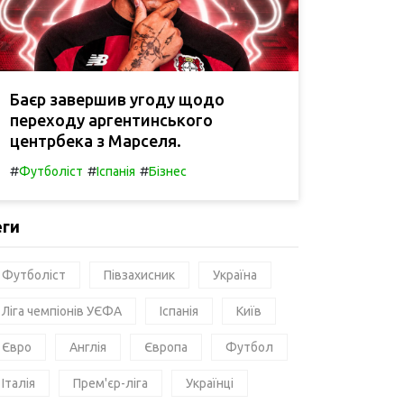
Баєр завершив угоду щодо
переходу аргентинського
центрбека з Марселя.
#
#
#
Футболіст
Іспанія
Бізнес
еги
Футболіст
Півзахисник
Україна
Ліга чемпіонів УЄФА
Іспанія
Київ
Євро
Англія
Європа
Футбол
Італія
Прем'єр-ліга
Українці