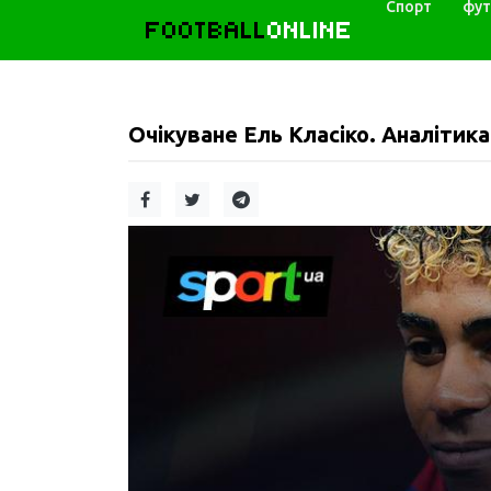
Спорт
фут
FOOTBALL
ONLINE
Очікуване Ель Класіко. Аналітика 