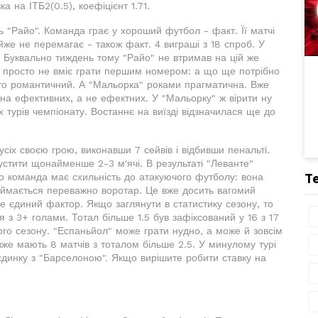
а на ІТБ2(0.5), коефіцієнт 1.71.
 "Райо". Команда грає у хороший футбол - факт. Її матчі
же не перемагає - також факт. 4 виграші з 18 спроб. У
 Буквально тиждень тому "Райо" не втримав на цій же
ий просто не вміє грати першим номером: а що ще потрібно
дто романтичний. А "Мальорка" роками прагматична. Вже
 на ефективних, а не ефектних. У "Мальорку" ж вірити ну
х турів чемпіонату. Востаннє на виїзді відзначилася ще до
сіх своєю грою, виконавши 7 сейвів і відбивши пенальті.
устити щонайменше 2-3 м'ячі. В результаті "Леванте"
о команда має схильність до атакуючого футболу: вона
Т
 займається переважно воротар. Це вже досить вагомий
е єдиний фактор. Якщо заглянути в статистику сезону, то
 з 3+ голами. Тотал більше 1.5 був зафіксований у 16 з 17
го сезону. "Еспаньйол" може грати нудно, а може й зовсім
же мають 8 матчів з тоталом більше 2.5. У минулому турі
єдинку з "Барселоною". Якщо вирішите робити ставку на
8