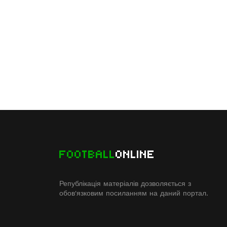
FOOTBALL
ONLINE
Републікація матеріалів дозволяється з
обов'язковим посиланням на даний портал.