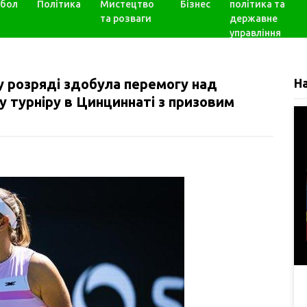
бол
Політика
Мистецтво
Бізнес
політика та
та розваги
державне
управління
у розряді здобула перемогу над
Н
у турніру в Цинциннаті з призовим