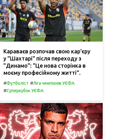
Караваєв розпочав свою кар'єру
у "Шахтарі" після переходу з
"Динамо": "Це нова сторінка в
моєму професійному житті".
#
#
Футболіст
Ліга чемпіонів УЄФА
#
Суперкубок УЄФА