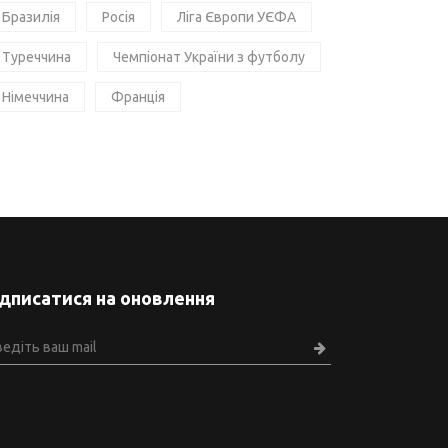
Бразилія
Росія
Ліга Європи УЄФА
Туреччина
Чемпіонат України з футболу
Німеччина
Франція
ідписатися на оновлення