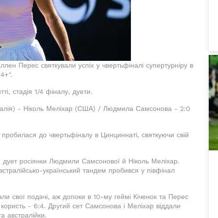
ллен Перес святкували успіх у чвертьфіналі супертурніру в
4+".
і, стадія 1/4 фіналу, дуети.
ралія) - Ніколь Меліхар (США) / Людмила Самсонова - 2:0
 пробилася до чвертьфіналу в Цинциннаті, святкуючи свій
 дует росіянки Людмили Самсонової й Ніколь Меліхар.
встралійсько-український тандем пробився у півфінал
ли свої подачі, аж допоки в 10-му геймі Кіченок та Перес
користь - 6:4. Другий сет Самсонова і Меліхар віддали
а австралійки.