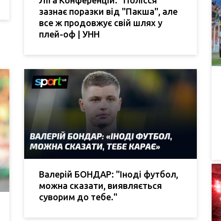
зазнає поразки від "Пакша", але
все ж продовжує свій шлях у
плей-оф | УНН
Валерій БОНДАР: "Іноді футбол,
можна сказати, виявляється
суворим до тебе."