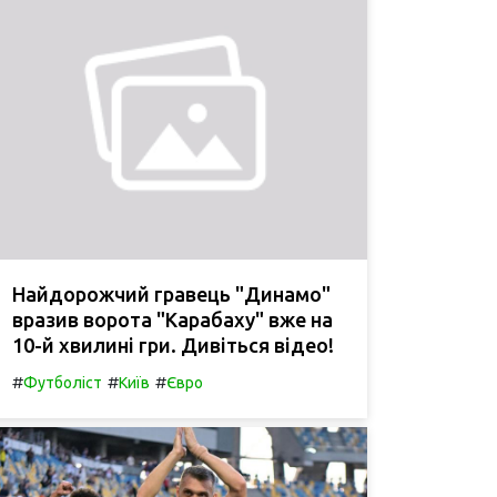
Найдорожчий гравець "Динамо"
вразив ворота "Карабаху" вже на
10-й хвилині гри. Дивіться відео!
#
#
#
Футболіст
Київ
Євро