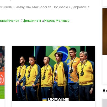
можницями матчу між Макнеллі та Носковою і Дабровскі з
#
#
ила Кіченок
Цинциннаті
Ніколь Мелішар
А