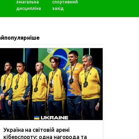
змагальна
спортивний
дисципліна
захід
айпопулярніше
Україна на світовій арені
кіберспорту: одна нагорода та