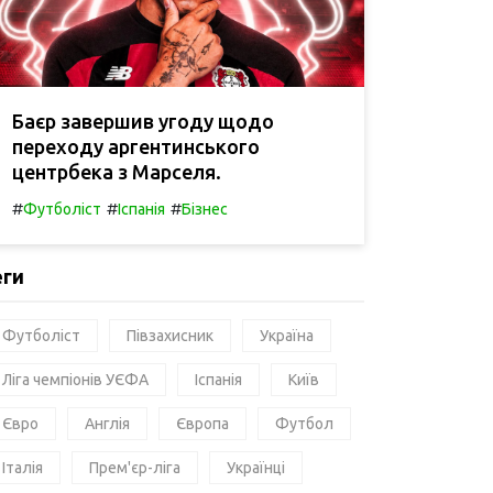
Баєр завершив угоду щодо
переходу аргентинського
центрбека з Марселя.
#
#
#
Футболіст
Іспанія
Бізнес
еги
Футболіст
Півзахисник
Україна
Ліга чемпіонів УЄФА
Іспанія
Київ
Євро
Англія
Європа
Футбол
Італія
Прем'єр-ліга
Українці