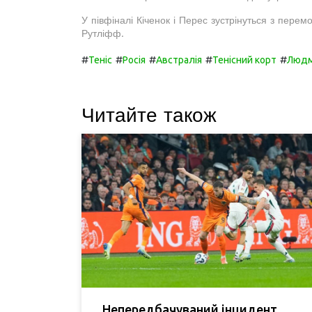
У півфіналі Кіченок і Перес зустрінуться з пере
Рутліфф.
#
#
#
#
#
Теніс
Росія
Австралія
Тенісний корт
Людм
Читайте також
Непередбачуваний інцидент