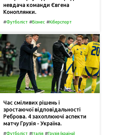
невдача команди Євгена
Коноплянки.
#
#
#
Футболіст
Бізнес
Кіберспорт
Час сміливих рішень і
зростаючої відповідальності
Реброва. 4 захоплюючі аспекти
матчу Грузія - Україна.
#
#
#
Футболіст
Італія
Грузія (країна)