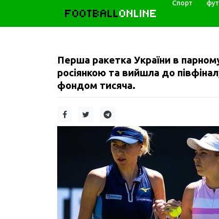
Спорт
фут
FOOTBALL
ONLINE
Перша ракетка України в парном
росіянкою та вийшла до півфінал
фондом тисяча.