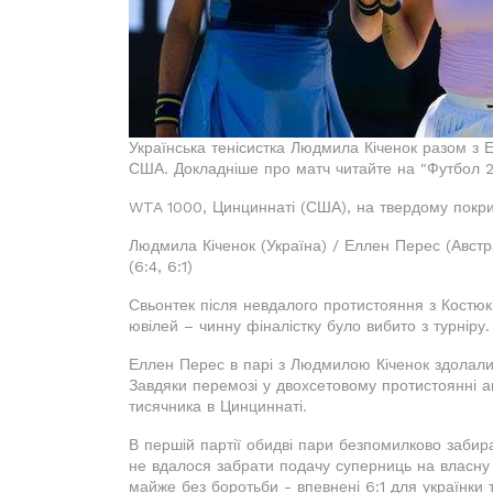
Українська тенісистка Людмила Кіченок разом з Е
США. Докладніше про матч читайте на "Футбол 2
WTA 1000, Цинциннаті (США), на твердому покритт
Людмила Кіченок (Україна) / Еллен Перес (Авст
(6:4, 6:1)
Свьонтек після невдалого протистояння з Костюк
ювілей – чинну фіналістку було вибито з турніру.
Еллен Перес в парі з Людмилою Кіченок здолали
Завдяки перемозі у двохсетовому протистоянні а
тисячника в Цинциннаті.
В першій партії обидві пари безпомилково забира
не вдалося забрати подачу суперниць на власну 
майже без боротьби - впевнені 6:1 для українки т