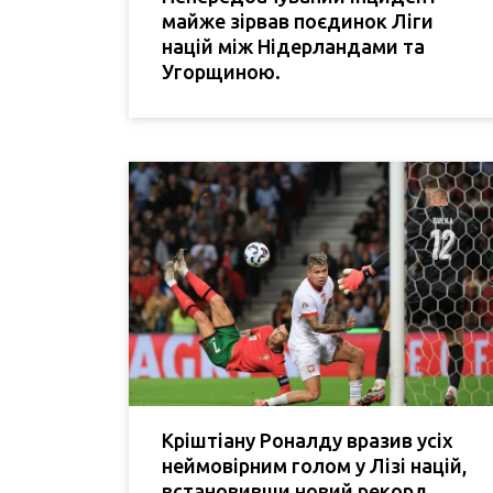
майже зірвав поєдинок Ліги
націй між Нідерландами та
Угорщиною.
Кріштіану Роналду вразив усіх
неймовірним голом у Лізі націй,
встановивши новий рекорд.