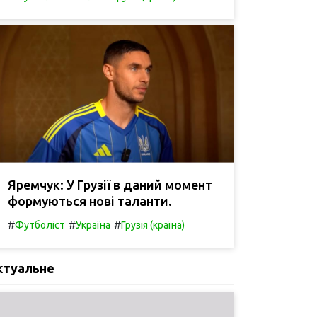
Яремчук: У Грузії в даний момент
формуються нові таланти.
#
#
#
Футболіст
Україна
Грузія (країна)
ктуальне