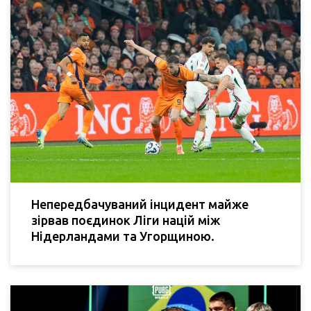
Непередбачуваний інцидент майже
зірвав поєдинок Ліги націй між
Нідерландами та Угорщиною.