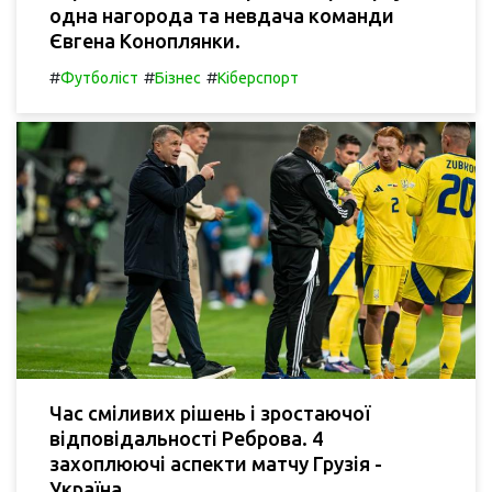
одна нагорода та невдача команди
Євгена Коноплянки.
#
#
#
Футболіст
Бізнес
Кіберспорт
Час сміливих рішень і зростаючої
відповідальності Реброва. 4
захоплюючі аспекти матчу Грузія -
Україна.