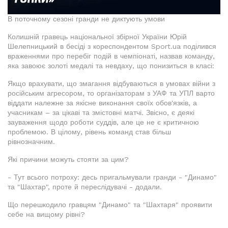
В поточному сезоні гранди не диктують умови
Колишній гравець національної збірної України Юрій
Шелепницький в бесіді з кореспондентом Sport.ua поділився
враженнями про перебіг подій в чемпіонаті, назвав команду,
яка завоює золоті медалі та невдаху, що понизиться в класі:
Якщо врахувати, що змагання відбуваються в умовах війни з
російським агресором, то організаторам з УАФ та УПЛ варто
віддати належне за якісне виконання своїх обов'язків, а
учасникам – за цікаві та змістовні матчі. Звісно, є деякі
зауваження щодо роботи суддів, але це не є критичною
проблемою. В цілому, рівень команд став більш
рівнозначним.
Які причини можуть стояти за цим?
- Тут всього потроху: десь пригальмували гранди - "Динамо"
та "Шахтар", проте й переслідувачі - додали.
Що перешкодило гравцям "Динамо" та "Шахтаря" проявити
себе на вищому рівні?