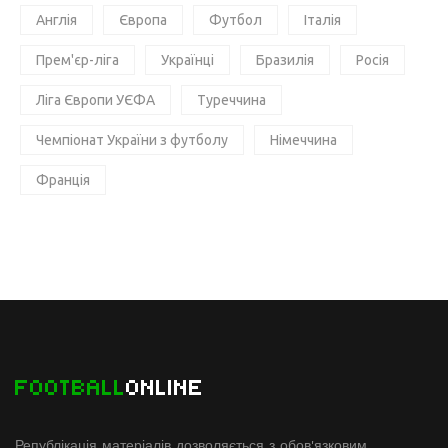
Англія
Європа
Футбол
Італія
Прем'єр-ліга
Українці
Бразилія
Росія
Ліга Європи УЄФА
Туреччина
Чемпіонат України з футболу
Німеччина
Франція
FOOTBALL
ONLINE
Републікація матеріалів дозволяється з обов'язковим