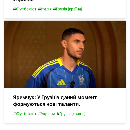
#
#
#
Футболіст
Італія
Грузія (країна)
Яремчук: У Грузії в даний момент
формуються нові таланти.
#
#
#
Футболіст
Україна
Грузія (країна)