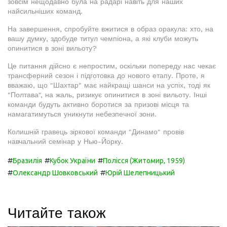
зовсім нещодавно була на радарі навіть для наших
найсильніших команд.
На завершення, спробуйте вжитися в образ оракула: хто, на
вашу думку, здобуде титул чемпіона, а які клуби можуть
опинитися в зоні вильоту?
Це питання дійсно є непростим, оскільки попереду нас чекає
трансферний сезон і підготовка до нового етапу. Проте, я
вважаю, що "Шахтар" має найкращі шанси на успіх, тоді як
"Полтава", на жаль, ризикує опинитися в зоні вильоту. Інші
команди будуть активно боротися за призові місця та
намагатимуться уникнути небезпечної зони.
Колишній гравець зіркової команди "Динамо" провів
навчальний семінар у Нью-Йорку.
#
#
#
Бразилія
Кубок України
Полісся (Житомир, 1959)
#
#
Олександр Шовковський
Юрій Шелепницький
Читайте також