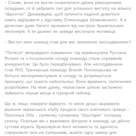
- Схоже, вони не могли похвалитися двома рівноцінними
складами, от й забракло сил для успішного виступу на кількох
"фронтах". Динамівцям, щоб зупинити падіння довелося
навіть відправити у відставку Олександра Шовковського. А в
донеччан дуже багато залежало від настрою бразильських
легіонерів. А їм далеко не завжди вистачало мотивації.
- Виступ яких команд став для вас приємною несподіванкою?
"Полісся" виправдало очікування: під керівництвом Руслана
Ротаня та з посиленням складу команда стала справжнім
конкурентом. Це було передбачувано. Але несподіванкою
став ЛНЗ. Тренерська команда Віталія Пономарьова не
боїться експериментувати зі складу та дотримується
принципу, що грають найсильніші. Вони вражають тактичними
розробками. На мою думку, черкасчани цілком заслужено
займають перше місце в турнірній таблиці.
Що ж, якщо говорити відверто, то мене дещо зацікавило
рішення черкаського клубу продати свого ключового гравця -
Проспера Оба - прямому супернику "Шахтарю" посеред
сезону. Оскільки він є важливою фігурою в команді, це дійсно
суттєва втрата. Враховуючи його активність та здатність
створювати тиск на суперників, знайти гідну заміну для