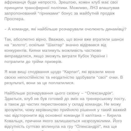
африканця буде непросто. Зрештою, кожен клуб має свої
принципи трансферної політики. Можливо, ЛНЗ влаштував
запропонований "гірниками" бонус за майбутній продаж
Проспера.
- А команди, які найбільше розчарували очолюють динамівці?
Так, абсолютно вірно. Вважаю, що вони вже втратили шанси
на "золото", оскільки "Шахтар" значно відірвався від
конкурентів. Кияни матимуть можливість частково
виправдатися, якщо зможуть виграти Кубок України і
потрапити до трійки призерів.
Я мав вищі сподівання щодо "Карпат", які вразили мене
своєю непостійністю та нездатністю здобувати "свої" очки. В
результаті, вони за це поплатилися.
Найбільше розчарування цього сезону – "Олександрія".
Здається, клуб не був готовий до змін на тренерському посту,
а також до частих перестановок у складі команди. Не можу
зрозуміти, чому керівництво прийняло рішення у такий важкий
час відсторонити від основної команди її капітана – Кирила
Ковальця, причини якого залишаються незрозумілими. Його
відсутність суттєво вплинула на гру "Олександрії", яка ще