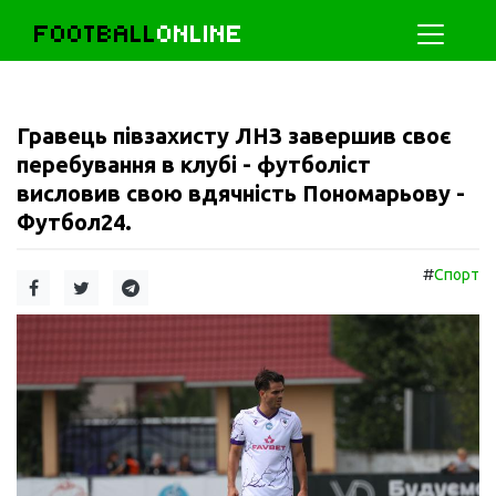
FOOTBALL
ONLINE
Гравець півзахисту ЛНЗ завершив своє
перебування в клубі - футболіст
висловив свою вдячність Пономарьову -
Футбол24.
#
Спорт