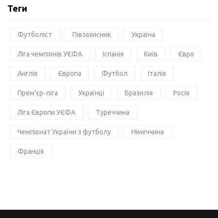
Теги
Футболіст
Півзахисник
Україна
Ліга чемпіонів УЄФА
Іспанія
Київ
Євро
Англія
Європа
Футбол
Італія
Прем'єр-ліга
Українці
Бразилія
Росія
Ліга Європи УЄФА
Туреччина
Чемпіонат України з футболу
Німеччина
Франція