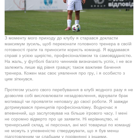
З моменту мого приходу до клубу я старався докласти
максимум зусиль, щоб переконати головного тренера в своїй
готовності грати та приносити користь команді. Я віддавався
справі з усією щирістю, професіоналізмом та самовідданістю.
На жаль, у футболі багато чинників визначають успіх, і не все
залежить лише від рівня гравця; також важливе бачення
тренера. Кожен має своє уявлення про гру, і я особисто з
цим зіткнувся.
Протягом усього свого перебування в клубі жодного разу я не
дозволяв собі висловлювати незадоволення, відчувати брак
мотивації чи проявляти неповагу до своєї роботи. Я завжди
дотримувався принципів професіоналізму. Водночас я
впевнений, що заслуговував на більше ігрового часу. І мені
не соромно відверто про це заявити. Ні керівництво, ні
тренерський склад, ні персонал, ані мої товариші по команді
не можуть з упевненістю стверджувати, що я був менш
підготовленим чи слабшим у порівнянні з іншими.