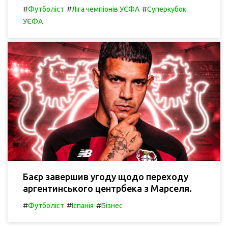
#
#
#
Футболіст
Ліга чемпіонів УЄФА
Суперкубок
УЄФА
Баєр завершив угоду щодо переходу
аргентинського центрбека з Марселя.
#
#
#
Футболіст
Іспанія
Бізнес