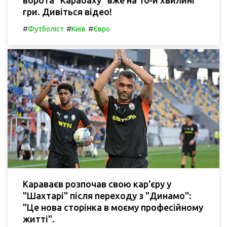
ворота "Карабаху" вже на 10-й хвилині
гри. Дивіться відео!
#
#
#
Футболіст
Київ
Євро
Караваєв розпочав свою кар'єру у
"Шахтарі" після переходу з "Динамо":
"Це нова сторінка в моєму професійному
житті".