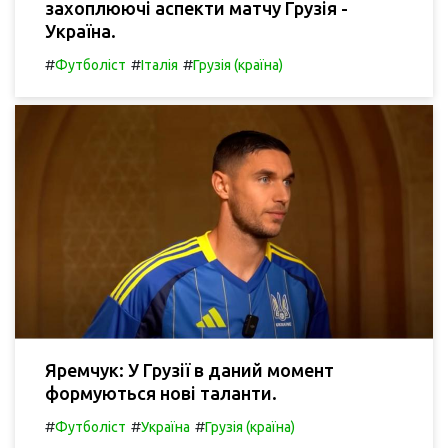
захоплюючі аспекти матчу Грузія -
Україна.
#
#
#
Футболіст
Італія
Грузія (країна)
Яремчук: У Грузії в даний момент
формуються нові таланти.
#
#
#
Футболіст
Україна
Грузія (країна)