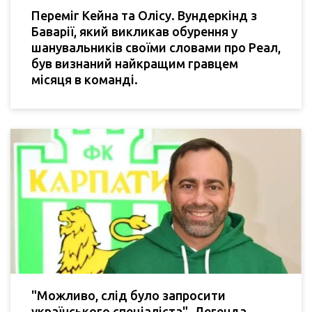
Переміг Кейна та Олісу. Вундеркінд з
Баварії, який викликав обурення у
шанувальників своїми словами про Реал,
був визнаний найкращим гравцем
місяця в команді.
"Можливо, слід було запросити
українського спеціаліста". Легенда