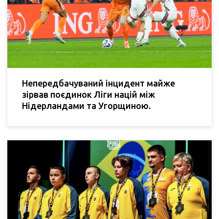
Непередбачуваний інцидент майже
зірвав поєдинок Ліги націй між
Нідерландами та Угорщиною.