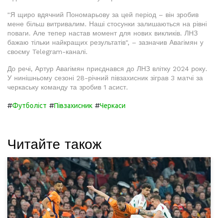
"Я щиро вдячний Пономарьову за цей період – він зробив
мене більш витривалим. Наші стосунки залишаються на рівні
поваги. Але тепер настав момент для нових викликів. ЛНЗ
бажаю тільки найкращих результатів", – зазначив Авагімян у
своєму Telegram-каналі.
До речі, Артур Авагімян приєднався до ЛНЗ влітку 2024 року.
У нинішньому сезоні 28-річний півзахисник зіграв 3 матчі за
черкаську команду та зробив 1 асист.
#
#
#
Футболіст
Півзахисник
Черкаси
Читайте також