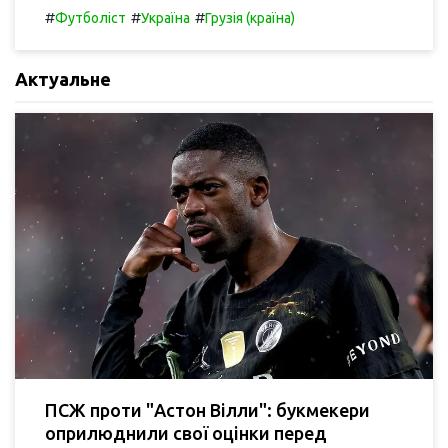
#
#
#
Футболіст
Україна
Грузія (країна)
Актуальне
ПСЖ проти "Астон Вілли": букмекери
оприлюднили свої оцінки перед