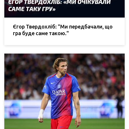
Єгор Твердохліб: "Ми передбачали, що
гра буде саме такою."