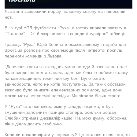
Львів'яни завершили першу половину сезону на піднесеній
ноті.
В 16 турі УПЛ футболісти "Руха" в гостях вирвали звитягу в
"Полтави" - 2:1 й закріпилися в середині турнірної таблиці.
Гравець "Руха" Юрій Копина в ексклюзивному інтерв'ю для
Sport.ua розповів про свої емоції після четвертої поспіль
перемоги команди з Львова.
"Довелося грати за складних умов погоди й засніжене поле
було вигідніше полтавчанам, адже ми більше робимо ставку
на комбінаційний, технічний футбол. Було багато
єдиноборств, ніхто не хотів поступатись. За таких обставин
важливо було уникати елементарних помилок, адже вони
могли мати неприємні наслідки. Ми зіграли більш строго.
У "Руха" сталося кілька змін у складі, зокрема, я був
змушений заповнити позицію стопера, оскільки Богдан
Слюбик отримав дискваліфікацію. На мою думку, оборонна
лінія діяла досить стабільно.
Коли ви почали вірити у перемогу? Це сталося після того, як