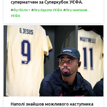
суперматчем за Суперкубок УЄФА.
#
#
#
Футболіст
Ліга Європи УЄФА
Ліга чемпіонів
УЄФА
Наполі знайшов можливого наступника