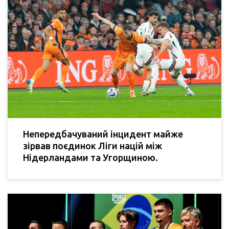
Непередбачуваний інцидент майже
зірвав поєдинок Ліги націй між
Нідерландами та Угорщиною.