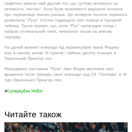
львів'яни забили свій другий гол, що суттєво вплинуло на
активність "містян". Хоча були можливості вирішити питання
про переможця значно раніше. Ця четверта поспіль перемога
дозволила "Руху" істотно підвищити свої позиції в турнірній
таблиці. Трохи прикро, що, коли "Рух" налагодив склад і
набрав оптимальний темп, чемпіонат пішов на зимову
перерву.
На даний момент команда під керівництвом Івана Федика
має в своєму активі 19 пунктів і займає десяту позицію в
Українській Прем'єр-лізі.
Нещодавно наставник "Руха" Іван Федик висловив свої
враження після тріумфу своєї команди над СК "Полтава" в 16
турі Української Прем'єр-ліги.
#
Суперкубок УЄФА
Читайте також