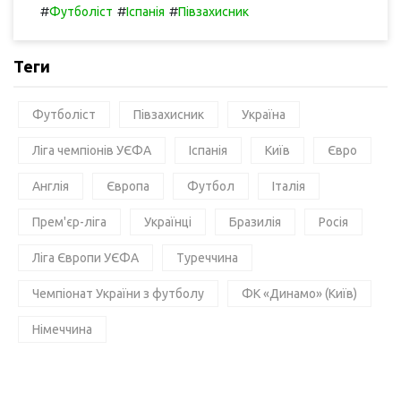
#
#
#
Футболіст
Іспанія
Півзахисник
Теги
Футболіст
Півзахисник
Україна
Ліга чемпіонів УЄФА
Іспанія
Київ
Євро
Англія
Європа
Футбол
Італія
Прем'єр-ліга
Українці
Бразилія
Росія
Ліга Європи УЄФА
Туреччина
Чемпіонат України з футболу
ФК «Динамо» (Київ)
Німеччина