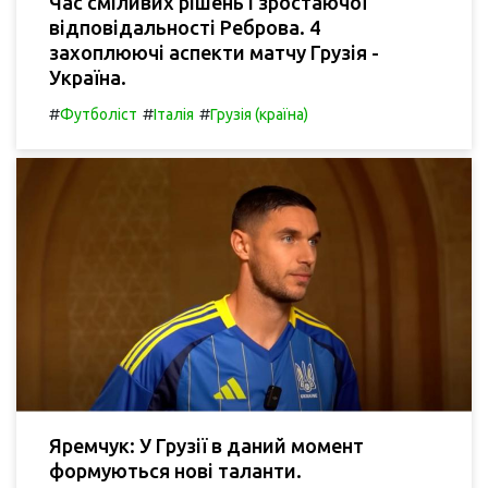
Час сміливих рішень і зростаючої
відповідальності Реброва. 4
захоплюючі аспекти матчу Грузія -
Україна.
#
#
#
Футболіст
Італія
Грузія (країна)
Яремчук: У Грузії в даний момент
формуються нові таланти.