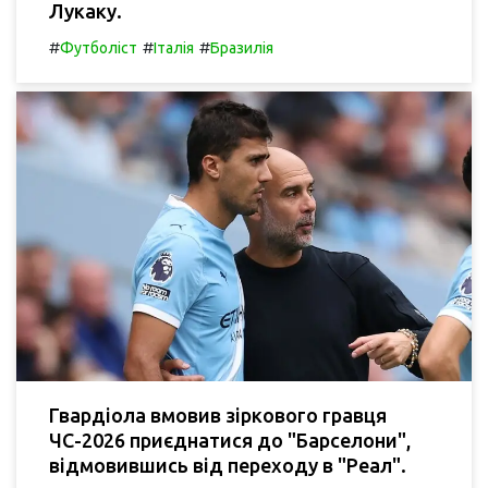
Лукаку.
#
#
#
Футболіст
Італія
Бразилія
Гвардіола вмовив зіркового гравця
ЧС-2026 приєднатися до "Барселони",
відмовившись від переходу в "Реал".