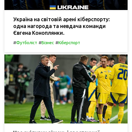
Україна на світовій арені кіберспорту:
одна нагорода та невдача команди
Євгена Коноплянки.
#
#
#
Футболіст
Бізнес
Кіберспорт