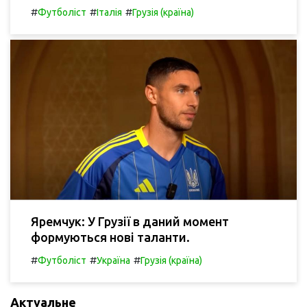
#
#
#
Футболіст
Італія
Грузія (країна)
Яремчук: У Грузії в даний момент
формуються нові таланти.
#
#
#
Футболіст
Україна
Грузія (країна)
Актуальне