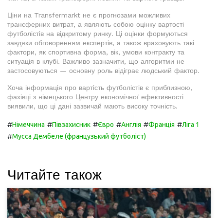
Ціни на Transfermarkt не є прогнозами можливих
трансферних витрат, а являють собою оцінку вартості
футболістів на відкритому ринку. Ці оцінки формуються
завдяки обговоренням експертів, а також враховують такі
фактори, як спортивна форма, вік, умови контракту та
ситуація в клубі. Важливо зазначити, що алгоритми не
застосовуються — основну роль відіграє людський фактор.
Хоча інформація про вартість футболістів є приблизною,
фахівці з німецького Центру економічної ефективності
виявили, що ці дані зазвичай мають високу точність.
#
#
#
#
#
#
Німеччина
Півзахисник
Євро
Англія
Франція
Ліга 1
#
Мусса Дембеле (французький футболіст)
Читайте також