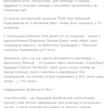
виконувати роль "метроному" для команди з Парижа,
віддавши 8 гольових передач і регулярно долучаючись до
атакуючих дій.
23-річний центральний захисник ПСЖ Ілля Забарний
подешевшав на 5 мільйонів євро і тепер його оцінюють у 50
мільйонів.
У загальному рейтингу Ілля ділить 10-ту сходинку - разом з
одноклубником Ворреном Заїром-Емері, який зберіг свою
попередню вартість, та Мейсоном Грінфудом з "Марселя"
(англієць подорожчав на 5 млн).
Знизилась ціна і на ще одного вітчизняного виконавця з
чемпіонату Франції - 30-річного лівого захисника "Страсбура"
Едуарда Соболя. Футболіст, який цього сезону провів за
першу команду лише 2 хвилини в кваліфікації Ліги
конференцій, на початку сезону оцінювався в 900 тисяч євро,
тепер - у 700 тисяч.
Найдорожчих футболісти Ліги 1
Transfermarkt - це німецький футбольний статистичний
портал, який містить інформацію про розклад та результати
матчів, а також трансферні новини та вартість гравців.