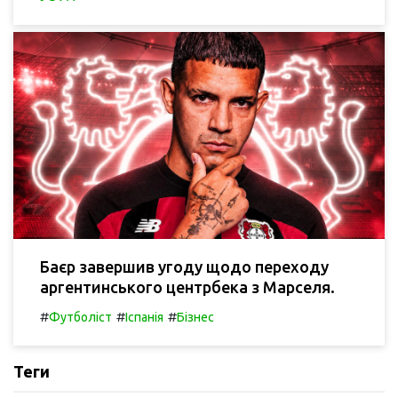
Баєр завершив угоду щодо переходу
аргентинського центрбека з Марселя.
#
#
#
Футболіст
Іспанія
Бізнес
Теги