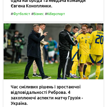
одна нагорода та невдача команди
Євгена Коноплянки.
#
#
#
Футболіст
Бізнес
Кіберспорт
Час сміливих рішень і зростаючої
відповідальності Реброва. 4
захоплюючі аспекти матчу Грузія -
Україна.