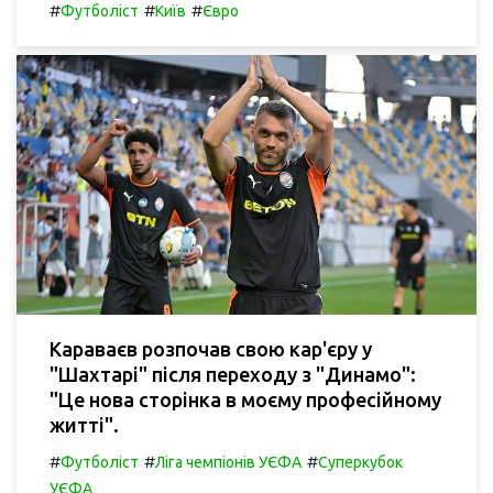
#
#
#
Футболіст
Київ
Євро
Караваєв розпочав свою кар'єру у
"Шахтарі" після переходу з "Динамо":
"Це нова сторінка в моєму професійному
житті".
#
#
#
Футболіст
Ліга чемпіонів УЄФА
Суперкубок
УЄФА