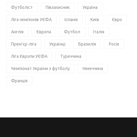
Футболіст
Півзахисник
Україна
Ліга чемпіонів УЄФА
Іспанія
Київ
Євро
Англія
Європа
Футбол
Італія
Прем'єр-ліга
Українці
Бразилія
Росія
Ліга Європи УЄФА
Туреччина
Чемпіонат України з футболу
Німеччина
Франція