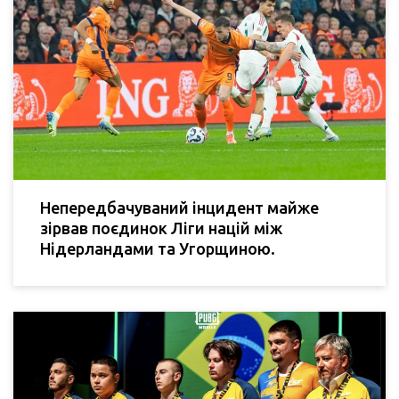
Непередбачуваний інцидент майже
зірвав поєдинок Ліги націй між
Нідерландами та Угорщиною.