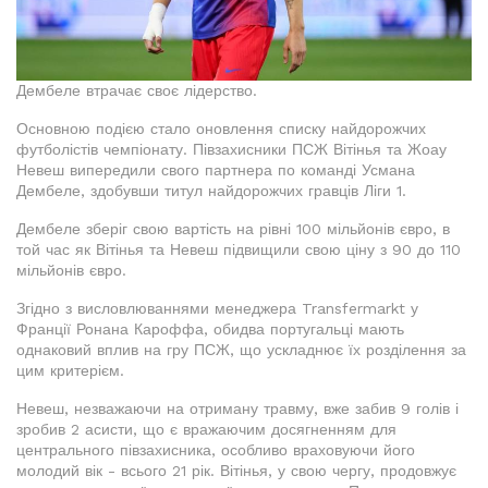
Дембеле втрачає своє лідерство.
Основною подією стало оновлення списку найдорожчих
футболістів чемпіонату. Півзахисники ПСЖ Вітінья та Жоау
Невеш випередили свого партнера по команді Усмана
Дембеле, здобувши титул найдорожчих гравців Ліги 1.
Дембеле зберіг свою вартість на рівні 100 мільйонів євро, в
той час як Вітінья та Невеш підвищили свою ціну з 90 до 110
мільйонів євро.
Згідно з висловлюваннями менеджера Transfermarkt у
Франції Ронана Кароффа, обидва португальці мають
однаковий вплив на гру ПСЖ, що ускладнює їх розділення за
цим критерієм.
Невеш, незважаючи на отриману травму, вже забив 9 голів і
зробив 2 асисти, що є вражаючим досягненням для
центрального півзахисника, особливо враховуючи його
молодий вік - всього 21 рік. Вітінья, у свою чергу, продовжує