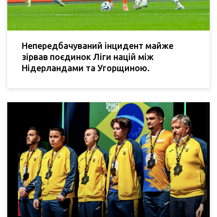
Непередбачуваний інцидент майже
зірвав поєдинок Ліги націй між
Нідерландами та Угорщиною.