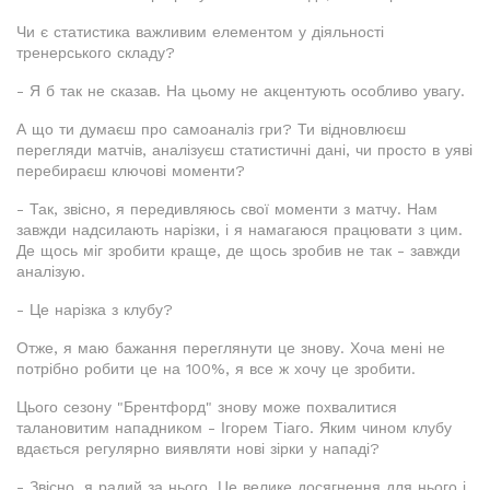
Чи є статистика важливим елементом у діяльності
тренерського складу?
- Я б так не сказав. На цьому не акцентують особливо увагу.
А що ти думаєш про самоаналіз гри? Ти відновлюєш
перегляди матчів, аналізуєш статистичні дані, чи просто в уяві
перебираєш ключові моменти?
- Так, звісно, я передивляюсь свої моменти з матчу. Нам
завжди надсилають нарізки, і я намагаюся працювати з цим.
Де щось міг зробити краще, де щось зробив не так - завжди
аналізую.
- Це нарізка з клубу?
Отже, я маю бажання переглянути це знову. Хоча мені не
потрібно робити це на 100%, я все ж хочу це зробити.
Цього сезону "Брентфорд" знову може похвалитися
талановитим нападником - Ігорем Тіаго. Яким чином клубу
вдається регулярно виявляти нові зірки у нападі?
- Звісно, я радий за нього. Це велике досягнення для нього і