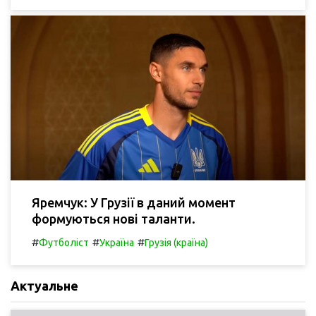
Яремчук: У Грузії в даний момент
формуються нові таланти.
#
#
#
Футболіст
Україна
Грузія (країна)
Актуальне