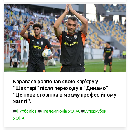
Караваєв розпочав свою кар'єру у
"Шахтарі" після переходу з "Динамо":
"Це нова сторінка в моєму професійному
житті".
#
#
#
Футболіст
Ліга чемпіонів УЄФА
Суперкубок
УЄФА