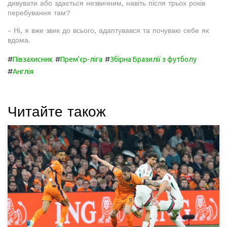
дивувати або здається незвичним, навіть після трьох років
перебування там?
- Ні, я вже звик до всього, адаптувався та почуваю себе як
вдома.
#
#
#
Півзахисник
Прем'єр-ліга
Збірна Бразилії з футболу
#
Англія
Читайте також