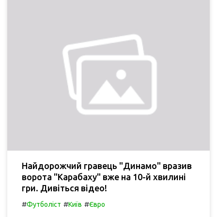
Найдорожчий гравець "Динамо" вразив
ворота "Карабаху" вже на 10-й хвилині
гри. Дивіться відео!
#
#
#
Футболіст
Київ
Євро