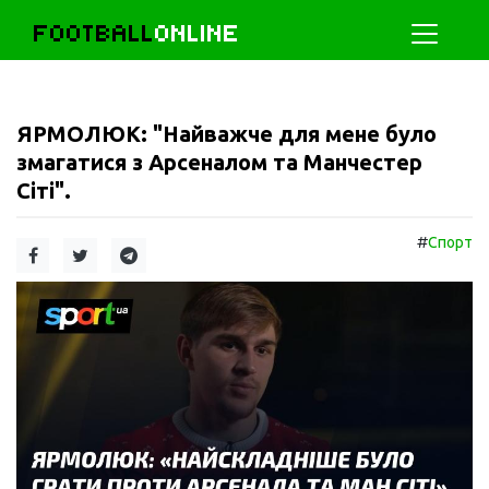
FOOTBALL
ONLINE
ЯРМОЛЮК: "Найважче для мене було
змагатися з Арсеналом та Манчестер
Сіті".
#
Спорт