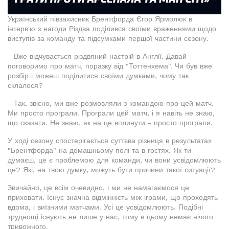
Український півзахисник Брентфорда Єгор Ярмолюк в
інтерв'ю з нагоди Різдва поділився своїми враженнями щодо
виступів за команду та підсумками першої частини сезону.
- Вже відчувається різдвяний настрій в Англії. Давай
поговоримо про матч, поразку від "Тоттенхема". Чи був вже
розбір і можеш поділитися своїми думками, чому так
склалося?
- Так, звісно, ми вже розмовляли з командою про цей матч.
Ми просто програли. Програли цей матч, і я навіть не знаю,
що сказати. Не знаю, як на це вплинути - просто програли.
У ході сезону спостерігається суттєва різниця в результатах
"Брентфорда" на домашньому полі та в гостях. Як ти
думаєш, це є проблемою для команди, чи вони усвідомлюють
це? Які, на твою думку, можуть бути причини такої ситуації?
Звичайно, це всім очевидно, і ми не намагаємося це
приховати. Існує значна відмінність між іграми, що проходять
вдома, і виїзними матчами. Усі це усвідомлюють. Подібні
труднощі існують не лише у нас, тому в цьому немає нічого
тривожного.