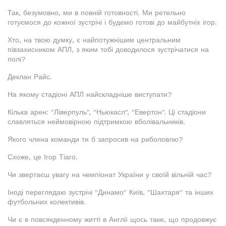
Так, безумовно, ми в повній готовності. Ми ретельно
готуємося до кожної зустрічі і будемо готові до майбутніх ігор.
Хто, на твою думку, є найпотужнішим центральним
півзахисником АПЛ, з яким тобі доводилося зустрічатися на
полі?
Деклан Райс.
На якому стадіоні АПЛ найскладніше виступати?
Кілька арен: "Ліверпуль", "Ньюкасл", "Евертон". Ці стадіони
славляться неймовірною підтримкою вболівальників.
Якого члена команди ти б запросив на риболовлю?
Схоже, це Ігор Тіаго.
Чи звертаєш увагу на чемпіонат України у своїй вільній час?
Іноді переглядаю зустрічі "Динамо" Київ, "Шахтаря" та інших
футбольних колективів.
Чи є в повсякденному житті в Англії щось таке, що продовжує