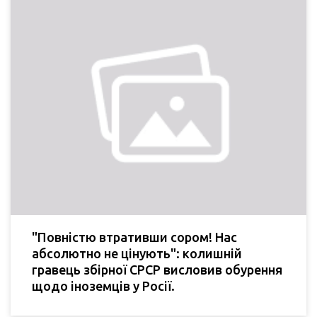
"Повністю втративши сором! Нас
абсолютно не цінують": колишній
гравець збірної СРСР висловив обурення
щодо іноземців у Росії.