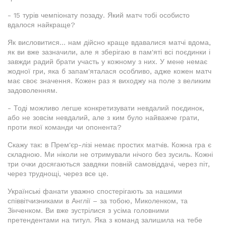
- 15 турів чемпіонату позаду. Який матч тобі особисто
вдалося найкраще?
Як висловитися... нам дійсно краще вдавалися матчі вдома,
як ви вже зазначили, але я зберігаю в пам'яті всі поєдинки і
завжди радий брати участь у кожному з них. У мене немає
жодної гри, яка б запам'яталася особливо, адже кожен матч
має своє значення. Кожен раз я виходжу на поле з великим
задоволенням.
- Тоді можливо легше конкретизувати невдалий поєдинок,
або не зовсім невдалий, але з ким було найважче грати,
проти якої команди чи опонента?
Скажу так: в Прем'єр-лізі немає простих матчів. Кожна гра є
складною. Ми ніколи не отримували нічого без зусиль. Кожні
три очки досягаються завдяки повній самовіддачі, через піт,
через труднощі, через все це.
Українські фанати уважно спостерігають за нашими
співвітчизниками в Англії – за тобою, Миколенком, та
Зінченком. Ви вже зустрілися з усіма головними
претендентами на титул. Яка з команд залишила на тебе