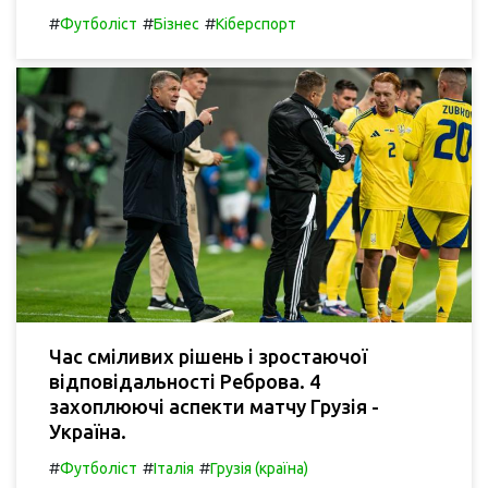
#
#
#
Футболіст
Бізнес
Кіберспорт
Час сміливих рішень і зростаючої
відповідальності Реброва. 4
захоплюючі аспекти матчу Грузія -
Україна.
#
#
#
Футболіст
Італія
Грузія (країна)