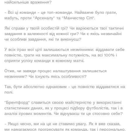
найсильніше враження?
- Всі ці команди - це топ-команди. Найважче було грати,
мабуть, проти "Арсеналу" та "Манчестер Сіті".
Які справи у твоїй особистій грі? Чи варіюються твої тактичні
завдання в залежності від кожної гри? Чи є якісь незвичайні
чи особливі завдання, які ти виконуєш?
У всіх іграх мої цілі залишаються незмінними: віддавати себе
повністю, грати на максимальну потужність, на всі 100% і
сприяти успіху команди в кожному матчі.
Отже, чи завжди процес налаштування залишається
незмінним? Чи існують якісь особливості?
Так, бути абсолютно однаковим - це повністю віддаватися на
полі.
"Брентфорд" славиться своєю майстерністю у використанні
статистичних даних, як у процесі підбору футболістів, так і в
аналізі ігрових моментів. Чи відчуваєш ти це стосовно себе?
- Якщо чесно, ми на це не ставимо увагу. Як я вже сказав,
ми намагаємося прогресувати як команда, так і персонально.