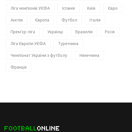
Ліга чемпіонів УЄФА
Іспанія
Київ
Євро
Англія
Європа
Футбол
Італія
Прем'єр-ліга
Українці
Бразилія
Росія
Ліга Європи УЄФА
Туреччина
Чемпіонат України з футболу
Німеччина
Франція
FOOTBALL
ONLINE