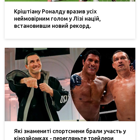
Кріштіану Роналду вразив усіх
неймовірним голом у Лізі націй,
встановивши новий рекорд.
Які знамениті спортсмени брали участь у
кінозйомках - перегляньте трейлери