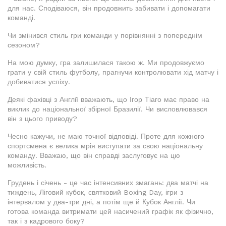
для нас. Сподіваюся, він продовжить забивати і допомагати
команді.
Чи змінився стиль гри команди у порівнянні з попереднім
сезоном?
На мою думку, гра залишилася такою ж. Ми продовжуємо
грати у свій стиль футболу, прагнучи контролювати хід матчу і
добиватися успіху.
Деякі фахівці з Англії вважають, що Ігор Тіаго має право на
виклик до національної збірної Бразилії. Чи висловлювався
він з цього приводу?
Чесно кажучи, не маю точної відповіді. Проте для кожного
спортсмена є велика мрія виступати за свою національну
команду. Вважаю, що він справді заслуговує на цю
можливість.
Грудень і січень - це час інтенсивних змагань: два матчі на
тиждень, Ліговий кубок, святковий Boxing Day, ігри з
інтервалом у два-три дні, а потім ще й Кубок Англії. Чи
готова команда витримати цей насичений графік як фізично,
так і з кадрового боку?