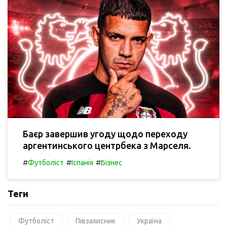
Баєр завершив угоду щодо переходу
аргентинського центрбека з Марселя.
#
#
#
Футболіст
Іспанія
Бізнес
Теги
Футболіст
Півзахисник
Україна