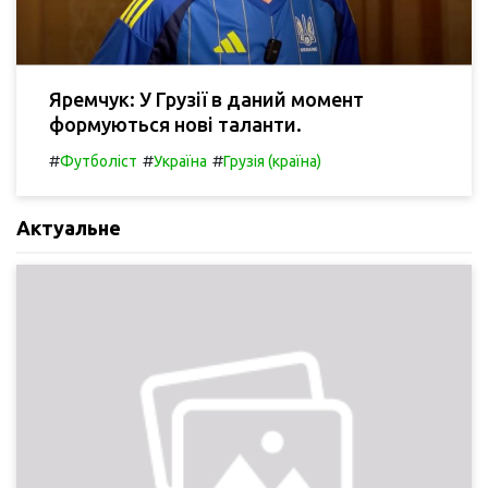
Яремчук: У Грузії в даний момент
формуються нові таланти.
#
#
#
Футболіст
Україна
Грузія (країна)
Актуальне