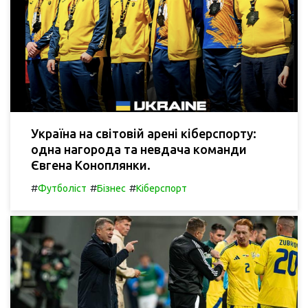
Україна на світовій арені кіберспорту:
одна нагорода та невдача команди
Євгена Коноплянки.
#
#
#
Футболіст
Бізнес
Кіберспорт