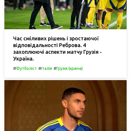
Час сміливих рішень і зростаючої
відповідальності Реброва. 4
захоплюючі аспекти матчу Грузія -
Україна.
#
#
#
Футболіст
Італія
Грузія (країна)