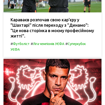
Караваєв розпочав свою кар'єру у
"Шахтарі" після переходу з "Динамо":
"Це нова сторінка в моєму професійному
житті".
#
#
#
Футболіст
Ліга чемпіонів УЄФА
Суперкубок
УЄФА