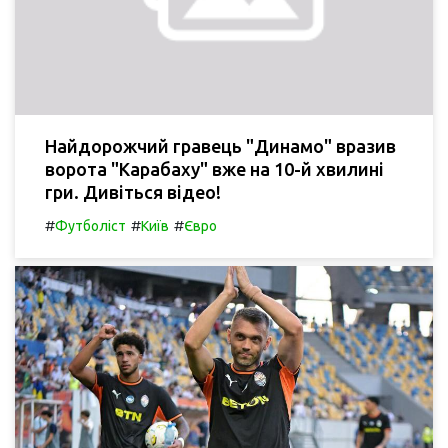
Найдорожчий гравець "Динамо" вразив
ворота "Карабаху" вже на 10-й хвилині
гри. Дивіться відео!
#
#
#
Футболіст
Київ
Євро