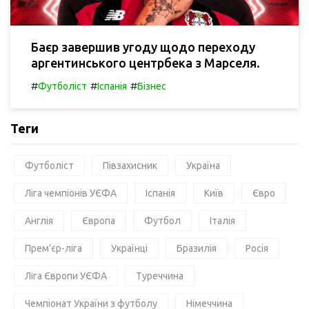
Баєр завершив угоду щодо переходу
аргентинського центрбека з Марселя.
#
#
#
Футболіст
Іспанія
Бізнес
Теги
Футболіст
Півзахисник
Україна
Ліга чемпіонів УЄФА
Іспанія
Київ
Євро
Англія
Європа
Футбол
Італія
Прем'єр-ліга
Українці
Бразилія
Росія
Ліга Європи УЄФА
Туреччина
Чемпіонат України з футболу
Німеччина