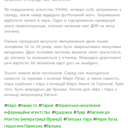
Як повідомляло агентство УНІАН, четверо осіб, затриманих у
середу, мали намір відвідати футбольний матч. Затримання
відбулося прямо в черзі. Один із підозрюваних привернув
увагу правоохоронців, оскільки залишив свої ДНК на місці
злочину.
Раніше прокурори висунули звинувачення двом іншим
чоловікам 34 та 39 років, яких було заарештовано минулими
вихідними. Двоє чоловіків частково визнали свою причетність
до злочину та залишаються у в'язниці. Викрадені дорогоцінні
речі вартістю 88 мільйонів євро досі не знайдені.
Усього зникло вісім експонатів. Серед них знаходяться
намисто та сережка з колекції Марії-Луїзи, а також намисто,
пара серйозок і тіара з колекцій Марії-Амелі та Гортензії. Крім
того, було викрадено дві брошки, бантик для ліфа і тіара з
колекції імператриці Євгенії.
#
#
#
#
Євро
Намисто
Париж
Українське незалежне
#
#
#
інформаційне агентство
Крадіжка
Лувр
Євгенія де
#
#
Монтіхо (імператриця Франції)
Папська тіара
Марія Луїза,
#
герцогиня Пармська
Брошка.