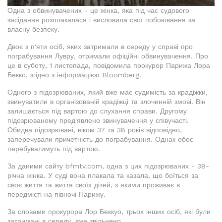
Одна з обвинувачених - це жінка, яка під час судового
засідання розплакалася і висловила свої побоювання за
власну безпеку.
Двоє з п'яти осіб, яких затримали в середу у справі про
пограбування Лувру, отримали офіційні обвинувачення. Про
це в суботу, 1 листопада, повідомила прокурор Парижа Лора
Бекко, згідно з інформацією Bloomberg.
Одного з підозрюваних, який вже має судимість за крадіжки,
звинуватили в організованій крадіжці та злочинній змові. Він
залишається під вартою до слухання справи. Другому
підозрюваному пред'явлено звинувачення у співучасті.
Обидва підозрювані, віком 37 та 38 років відповідно,
заперечували причетність до пограбування. Однак обоє
перебуватимуть під вартою.
За даними сайту bfmtv.com, одна з цих підозрюваних - 38-
річна жінка. У суді вона плакала та казала, що боїться за
своє життя та життя своїх дітей, з якими проживає в
передмісті на півночі Парижу.
За словами прокурора Лор Беккуо, трьох інших осіб, які були
затримані в середу, вже звільнено.