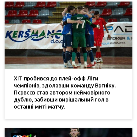
ХІТ пробився до плей-офф Ліги
чемпіонів, здолавши команду Вргніку.
Пєрвєєв став автором неймовірного
дублю, забивши вирішальний гол в
останні миті матчу.