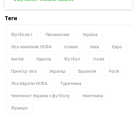
Теги
Футболіст
Півзахисник
Україна
Ліга чемпіонів УЄФА
Іспанія
Київ
Євро
Англія
Європа
Футбол
Італія
Прем'єр-ліга
Українці
Бразилія
Росія
Ліга Європи УЄФА
Туреччина
Чемпіонат України з футболу
Німеччина
Франція