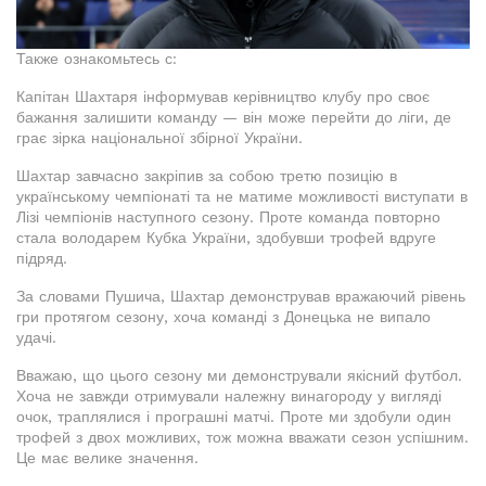
Также ознакомьтесь с:
Капітан Шахтаря інформував керівництво клубу про своє
бажання залишити команду — він може перейти до ліги, де
грає зірка національної збірної України.
Шахтар завчасно закріпив за собою третю позицію в
українському чемпіонаті та не матиме можливості виступати в
Лізі чемпіонів наступного сезону. Проте команда повторно
стала володарем Кубка України, здобувши трофей вдруге
підряд.
За словами Пушича, Шахтар демонстрував вражаючий рівень
гри протягом сезону, хоча команді з Донецька не випало
удачі.
Вважаю, що цього сезону ми демонстрували якісний футбол.
Хоча не завжди отримували належну винагороду у вигляді
очок, траплялися і програшні матчі. Проте ми здобули один
трофей з двох можливих, тож можна вважати сезон успішним.
Це має велике значення.