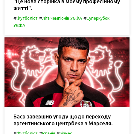
"Це нова сторінка в моєму професійному
житті".
#
#
#
Футболіст
Ліга чемпіонів УЄФА
Суперкубок
УЄФА
Баєр завершив угоду щодо переходу
аргентинського центрбека з Марселя.
#
#
#
Футболіст
Іспанія
Бізнес