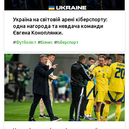
Україна на світовій арені кіберспорту:
одна нагорода та невдача команди
Євгена Коноплянки.
#
#
#
Футболіст
Бізнес
Кіберспорт