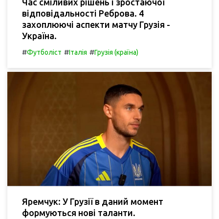
Час сміливих рішень і зростаючої
відповідальності Реброва. 4
захоплюючі аспекти матчу Грузія -
Україна.
#
#
#
Футболіст
Італія
Грузія (країна)
Яремчук: У Грузії в даний момент
формуються нові таланти.