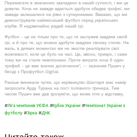
Перемагати в змаганнях закладено в нашій сутності, і ми це
довели. Хоча не завжди вдається здобути обидва трофеї, ми
завжди залишалися на рівні з суперниками. Вважаю, що ми
демонстрували найякісніший футбол серед українських
клубів. Я надзвичайно радий нашій грі.
Футбол - це не тільки про те, що ти заслужив завдяки своїй
грі, а й про те, що можна здобути завдяки своєму стилю. На
жаль, в деяких моментах ми не змогли реалізувати свої
можливості, коли це було на часі. Це, звісно, прикро, і саме
тому ми не стали чемпіонами. Проте виграти хоча б один
трофей - це вже значне досягнення", -- зазначив Пушич у
бесіді з Профутбол Digital.
Раніше виникали чутки, що керівництво Шахтаря має намір
запросити Арду Турана на пост головного тренера. Тим
часом Пушич вже дав зрозуміти, що може піти у відставку.
#
#
#
Ліга чемпіонів УЄФА
Кубок України
Чемпіонат України з
#
#
футболу
Зірка
ДНК