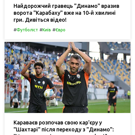
Найдорожчий гравець "Динамо" вразив
ворота "Карабаху" вже на 10-й хвилині
гри. Дивіться відео!
#
#
#
Футболіст
Київ
Євро
Караваєв розпочав свою кар'єру у
"Шахтарі" після переходу з "Динамо":