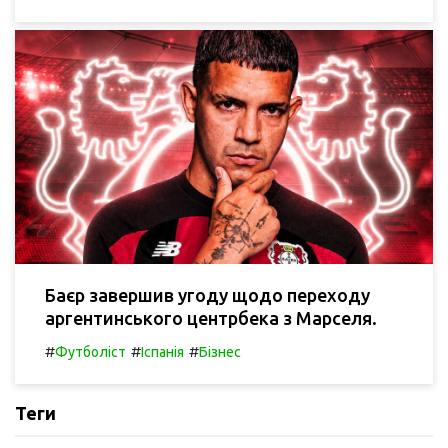
Баєр завершив угоду щодо переходу
аргентинського центрбека з Марселя.
#
#
#
Футболіст
Іспанія
Бізнес
Теги