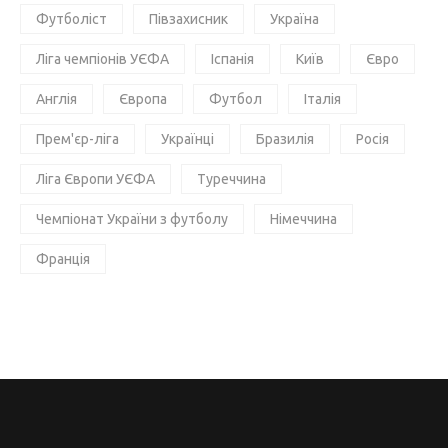
Футболіст
Півзахисник
Україна
Ліга чемпіонів УЄФА
Іспанія
Київ
Євро
Англія
Європа
Футбол
Італія
Прем'єр-ліга
Українці
Бразилія
Росія
Ліга Європи УЄФА
Туреччина
Чемпіонат України з футболу
Німеччина
Франція