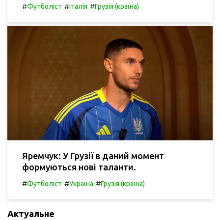
#
#
#
Футболіст
Італія
Грузія (країна)
Яремчук: У Грузії в даний момент
формуються нові таланти.
#
#
#
Футболіст
Україна
Грузія (країна)
Актуальне