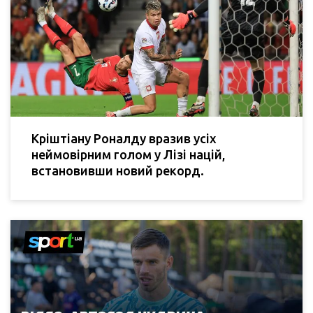
Кріштіану Роналду вразив усіх
неймовірним голом у Лізі націй,
встановивши новий рекорд.