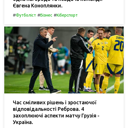
Євгена Коноплянки.
#
#
#
Футболіст
Бізнес
Кіберспорт
Час сміливих рішень і зростаючої
відповідальності Реброва. 4
захоплюючі аспекти матчу Грузія -
Україна.