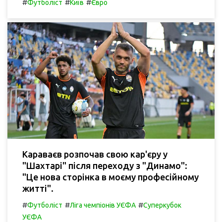
#
#
#
Футболіст
Київ
Євро
Караваєв розпочав свою кар'єру у
"Шахтарі" після переходу з "Динамо":
"Це нова сторінка в моєму професійному
житті".
#
#
#
Футболіст
Ліга чемпіонів УЄФА
Суперкубок
УЄФА