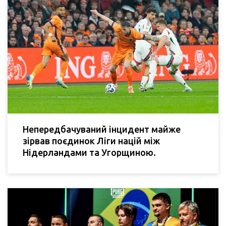
Непередбачуваний інцидент майже
зірвав поєдинок Ліги націй між
Нідерландами та Угорщиною.