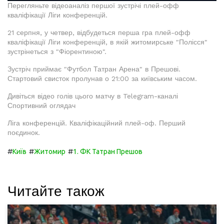
Перегляньте відеоаналіз першої зустрічі плей-офф
кваліфікації Ліги конференцій.
21 серпня, у четвер, відбудеться перша гра плей-офф
кваліфікації Ліги конференцій, в якій житомирське "Полісся"
зустрінеться з "Фіорентиною".
Зустріч приймає "Футбол Татран Арена" в Прешові.
Стартовий свисток пролунав о 21:00 за київським часом.
Дивіться відео голів цього матчу в Telegram-каналі
Спортивний оглядач
Ліга конференцій. Кваліфікаційний плей-оф. Перший
поєдинок.
#
#
#
Київ
Житомир
1. ФК Татран Прешов
Читайте також