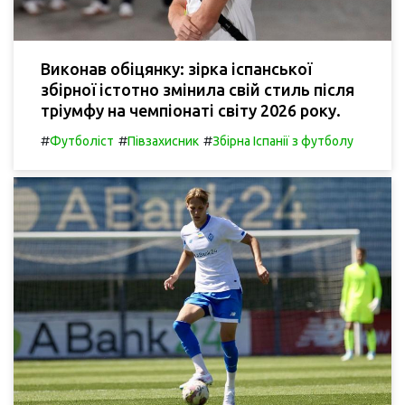
Виконав обіцянку: зірка іспанської
збірної істотно змінила свій стиль після
тріумфу на чемпіонаті світу 2026 року.
#
#
#
Футболіст
Півзахисник
Збірна Іспанії з футболу