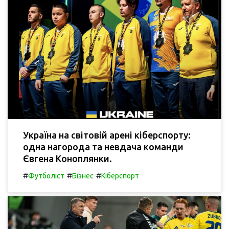
Україна на світовій арені кіберспорту:
одна нагорода та невдача команди
Євгена Коноплянки.
#
#
#
Футболіст
Бізнес
Кіберспорт