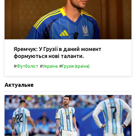
Яремчук: У Грузії в даний момент
формуються нові таланти.
#
#
#
Футболіст
Україна
Грузія (країна)
Актуальне