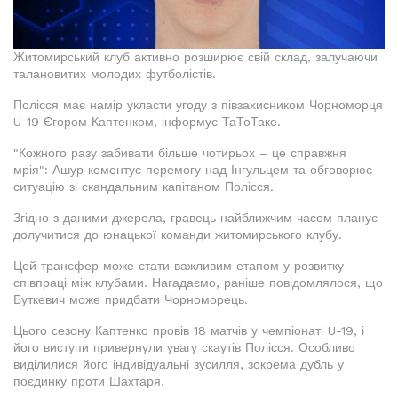
Житомирський клуб активно розширює свій склад, залучаючи
талановитих молодих футболістів.
Полісся має намір укласти угоду з півзахисником Чорноморця
U-19 Єгором Каптенком, інформує ТаТоТаке.
"Кожного разу забивати більше чотирьох – це справжня
мрія": Ашур коментує перемогу над Інгульцем та обговорює
ситуацію зі скандальним капітаном Полісся.
Згідно з даними джерела, гравець найближчим часом планує
долучитися до юнацької команди житомирського клубу.
Цей трансфер може стати важливим етапом у розвитку
співпраці між клубами. Нагадаємо, раніше повідомлялося, що
Буткевич може придбати Чорноморець.
Цього сезону Каптенко провів 18 матчів у чемпіонаті U-19, і
його виступи привернули увагу скаутів Полісся. Особливо
виділилися його індивідуальні зусилля, зокрема дубль у
поєдинку проти Шахтаря.