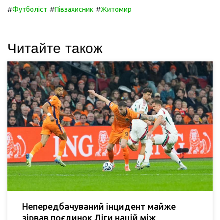
#
#
#
Футболіст
Півзахисник
Житомир
Читайте також
Непередбачуваний інцидент майже
зірвав поєдинок Ліги націй між