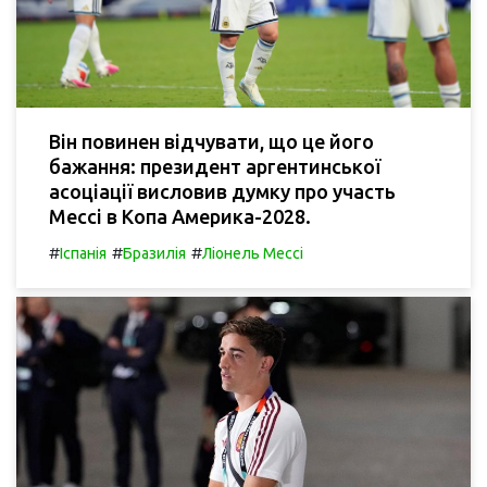
Він повинен відчувати, що це його
бажання: президент аргентинської
асоціації висловив думку про участь
Мессі в Копа Америка-2028.
#
#
#
Іспанія
Бразилія
Ліонель Мессі