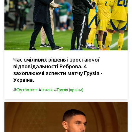
Час сміливих рішень і зростаючої
відповідальності Реброва. 4
захоплюючі аспекти матчу Грузія -
Україна.
#
#
#
Футболіст
Італія
Грузія (країна)