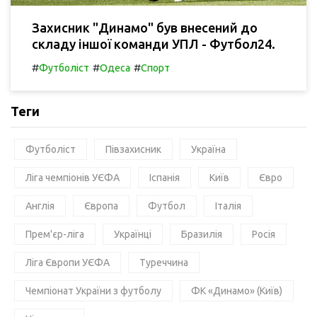
Захисник "Динамо" був внесений до
складу іншої команди УПЛ - Футбол24.
#
#
#
Футболіст
Одеса
Спорт
Теги
Футболіст
Півзахисник
Україна
Ліга чемпіонів УЄФА
Іспанія
Київ
Євро
Англія
Європа
Футбол
Італія
Прем'єр-ліга
Українці
Бразилія
Росія
Ліга Європи УЄФА
Туреччина
Чемпіонат України з футболу
ФК «Динамо» (Київ)