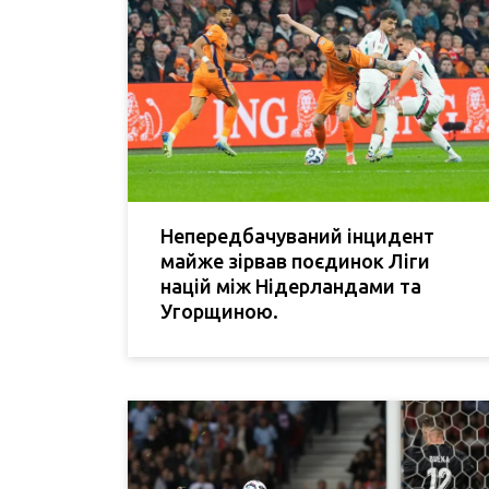
Непередбачуваний інцидент
майже зірвав поєдинок Ліги
націй між Нідерландами та
Угорщиною.