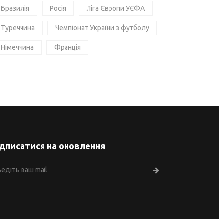
Бразилія
Росія
Ліга Європи УЄФА
Туреччина
Чемпіонат України з футболу
Німеччина
Франція
ідписатися на оновлення