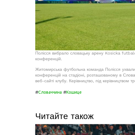
Полісся вибрало словацьку арену Kosicka futbalo
конференцій.
Житомирська футбольна команда Полісся ухвалила
конференцій на стадіоні, розташованому в Слова
веб-сайті клубу. Керівництво, під керівництвом 
#
#
Словаччина
Кошице
Читайте також