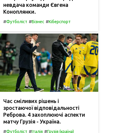
невдача команди Євгена
Коноплянки.
#
#
#
Футболіст
Бізнес
Кіберспорт
Час сміливих рішень і
зростаючої відповідальності
Реброва. 4 захоплюючі аспекти
матчу Грузія - Україна.
#
#
#
Футболіст
Італія
Грузія (країна)