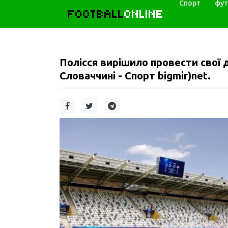
Спорт
фут
FOOTBALL
ONLINE
Полісся вирішило провести свої 
Словаччині - Спорт bigmir)net.