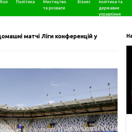
бол
Політика
Мистецтво
Бізнес
політика та
та розваги
державне
управління
домашні матчі Ліги конференцій у
Н