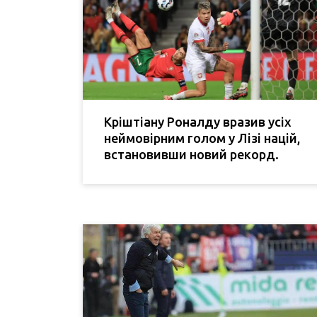
Кріштіану Роналду вразив усіх
неймовірним голом у Лізі націй,
встановивши новий рекорд.