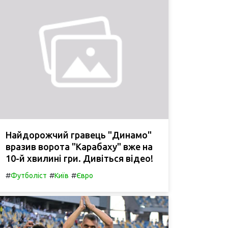
Найдорожчий гравець "Динамо"
вразив ворота "Карабаху" вже на
10-й хвилині гри. Дивіться відео!
#
#
#
Футболіст
Київ
Євро