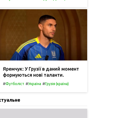
Яремчук: У Грузії в даний момент
формуються нові таланти.
#
#
#
Футболіст
Україна
Грузія (країна)
ктуальне