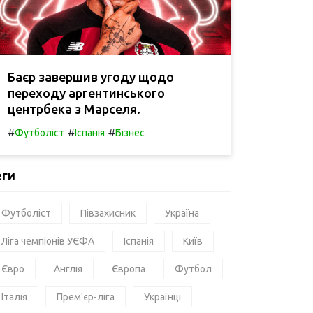
Баєр завершив угоду щодо
переходу аргентинського
центрбека з Марселя.
#
#
#
Футболіст
Іспанія
Бізнес
еги
Футболіст
Півзахисник
Україна
Ліга чемпіонів УЄФА
Іспанія
Київ
Євро
Англія
Європа
Футбол
Італія
Прем'єр-ліга
Українці