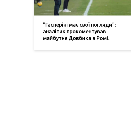
"Гасперіні має свої погляди":
аналітик прокоментував
майбутнє Довбика в Ромі.