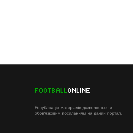
FOOTBALL
ONLINE
Републікація матеріалів дозволяється з
обов'язковим посиланням на даний портал.