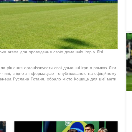
va arena для проведення своїх домашніх ігор у Лізі
 рішення організовувати свої домашні ігри в рамках Ліги
ччині, згідно з інформацією , опублікованою на офіційному
тренера Руслана Ротаня, обрало місто Кошице для цієї мети.