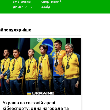
змагальна
спортивний
дисципліна
захід
айпопулярніше
Україна на світовій арені
кіберспорту: одна нагорода та