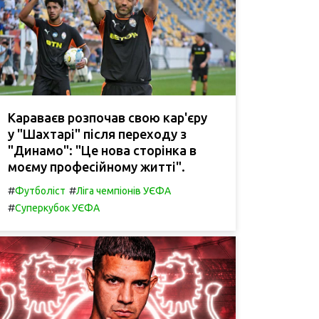
Караваєв розпочав свою кар'єру
у "Шахтарі" після переходу з
"Динамо": "Це нова сторінка в
моєму професійному житті".
#
#
Футболіст
Ліга чемпіонів УЄФА
#
Суперкубок УЄФА