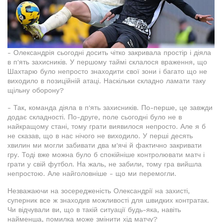
- Олександрія сьогодні досить чітко закривала простір і діяла
в п'ять захисників. У першому таймі склалося враження, що
Шахтарю було непросто знаходити свої зони і багато що не
виходило в позиційній атаці. Наскільки складно ламати таку
щільну оборону?
- Так, команда діяла в п'ять захисників. По-перше, це завжди
додає складності. По-друге, поле сьогодні було не в
найкращому стані, тому грати виявилося непросто. Але я б
не сказав, що в нас нічого не виходило. У перші десять
хвилин ми могли забивати два м'ячі й фактично закривати
гру. Тоді вже можна було б спокійніше контролювати матч і
грати у свій футбол. На жаль, не забили, тому гра вийшла
непростою. Але найголовніше - що ми перемогли.
Незважаючи на зосередженість Олександрії на захисті,
суперник все ж знаходив можливості для швидких контратак.
Чи відчували ви, що в такій ситуації будь-яка, навіть
найменша, помилка може змінити хід матчу?