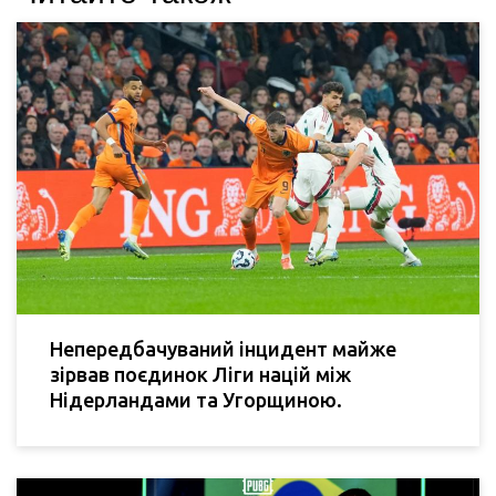
Непередбачуваний інцидент майже
зірвав поєдинок Ліги націй між
Нідерландами та Угорщиною.