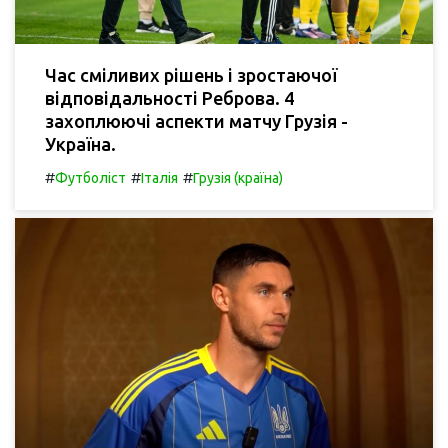
Час сміливих рішень і зростаючої
відповідальності Реброва. 4
захоплюючі аспекти матчу Грузія -
Україна.
#
#
#
Футболіст
Італія
Грузія (країна)