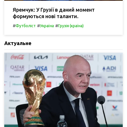
Яремчук: У Грузії в даний момент
формуються нові таланти.
#
#
#
Футболіст
Україна
Грузія (країна)
Актуальне