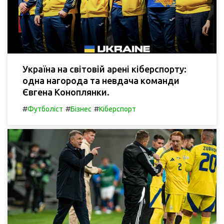
Україна на світовій арені кіберспорту:
одна нагорода та невдача команди
Євгена Коноплянки.
#
#
#
Футболіст
Бізнес
Кіберспорт