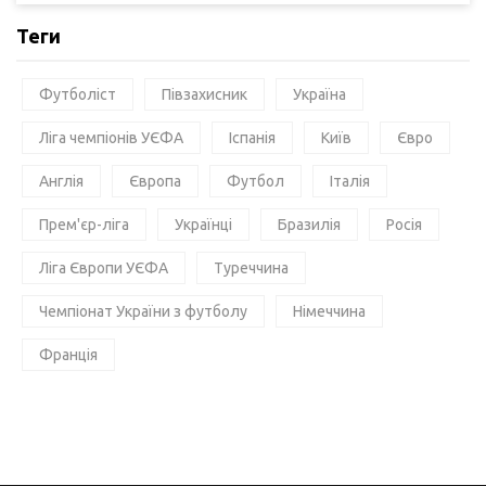
Теги
Футболіст
Півзахисник
Україна
Ліга чемпіонів УЄФА
Іспанія
Київ
Євро
Англія
Європа
Футбол
Італія
Прем'єр-ліга
Українці
Бразилія
Росія
Ліга Європи УЄФА
Туреччина
Чемпіонат України з футболу
Німеччина
Франція