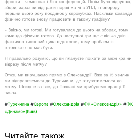
фронти - чемпіонат і Ліга конференцій. Потім була відпустка,
збори, зараз ви відіграли перші матчі в УПЛ, і попереду
перший цього року поєдинок у єврокубках. Наскільки команда
фізично готова знову працювати в такому графіку?
- Звісно, ми готові. Ми готувалися до цього на зборах, тому
команда фізично готова. До наступної гри ще є кілька днів -
фактично тижневий цикл підготовки, тому проблем із
готовністю не має бути.
Я правильно розумію, що ви плануєте поїхати за межі країни
відразу після матчу?
Отже, ми вирушаємо прямо з Олександрії. Вже за 15 хвилин
ми відправляємося до Туреччини, де готуватимемося до
матчу. Швидше за все, до Познані ми прибудемо вранці 11
числа.
#
#
#
#
#
Туреччина
Європа
Олександрія
ФК «Олександрія»
ФК
«Динамо» (Київ)
Читайте також