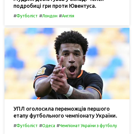
подробиці гри проти Ювентуса.
#
#
#
Футболіст
Лондон
Англія
УПЛ оголосила переможців першого
етапу футбольного чемпіонату України.
#
#
#
Футболіст
Одеса
Чемпіонат України з футболу