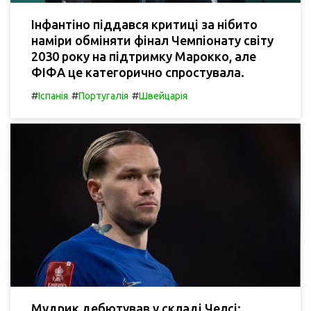
Інфантіно піддався критиці за нібито
наміри обміняти фінал Чемпіонату світу
2030 року на підтримку Марокко, але
ФІФА це категорично спростувала.
#
#
#
Іспанія
Португалія
Швейцарія
Мудрик дебютував у складі Челсі: