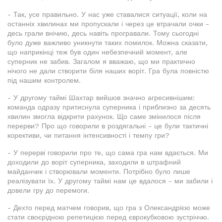
- Так, усе правильно. У нас уже ставалися ситуації, коли на
останніх хвилинах ми пропускали і через це втрачали очки -
десь грали внічию, десь навіть програвали. Тому сьогодні
було дуже важливо уникнути таких помилок. Можна сказати,
що наприкінці теж був один небезпечний момент, але
суперник не забив. Загалом я вважаю, що ми практично
нічого не дали створити біля наших воріт. Гра була повністю
під нашим контролем.
- У другому таймі Шахтар вийшов значно агресивнішим:
команда одразу притиснула суперника і приблизно за десять
хвилин змогла відкрити рахунок. Що саме змінилося після
перерви? Про що говорили в роздягальні - це були тактичні
корективи, чи питання інтенсивності і темпу гри?
- У перерві говорили про те, що сама гра нам вдається. Ми
доходили до воріт суперника, заходили в штрафний
майданчик і створювали моменти. Потрібно було лише
реалізувати їх. У другому таймі нам це вдалося - ми забили і
довели гру до перемоги.
- Дехто перед матчем говорив, що гра з Олександрією може
стати своєрідною репетицією перед єврокубковою зустріччю.