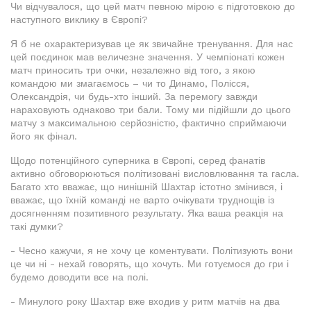
Чи відчувалося, що цей матч певною мірою є підготовкою до
наступного виклику в Європі?
Я б не охарактеризував це як звичайне тренування. Для нас
цей поєдинок мав величезне значення. У чемпіонаті кожен
матч приносить три очки, незалежно від того, з якою
командою ми змагаємось – чи то Динамо, Полісся,
Олександрія, чи будь-хто інший. За перемогу завжди
нараховують однаково три бали. Тому ми підійшли до цього
матчу з максимальною серйозністю, фактично сприймаючи
його як фінал.
Щодо потенційного суперника в Європі, серед фанатів
активно обговорюються політизовані висловлювання та гасла.
Багато хто вважає, що нинішній Шахтар істотно змінився, і
вважає, що їхній команді не варто очікувати труднощів із
досягненням позитивного результату. Яка ваша реакція на
такі думки?
- Чесно кажучи, я не хочу це коментувати. Політизують вони
це чи ні - нехай говорять, що хочуть. Ми готуємося до гри і
будемо доводити все на полі.
- Минулого року Шахтар вже входив у ритм матчів на два