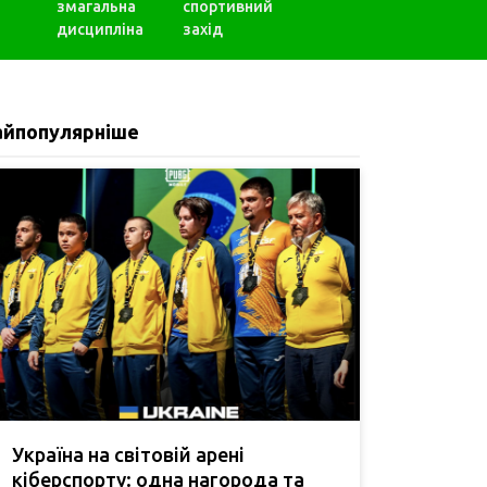
змагальна
спортивний
дисципліна
захід
айпопулярніше
Україна на світовій арені
кіберспорту: одна нагорода та