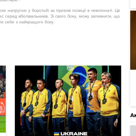
ю напругою у боротьбі за призові позиції в чемпіонаті. Це
с серед вболівальників. Зі свого боку, можу запевнити, що
и себе з найкращого боку.
А