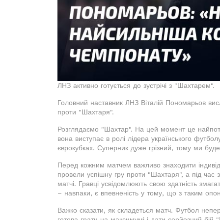
ЛНЗ активно готується до зустрічі з "Шахтарем".
Головний наставник ЛНЗ Віталій Пономарьов вис
проти "Шахтаря".
Розглядаємо "Шахтар". На цей момент це найпоту
вона виступає в ролі лідера українського футбол
єврокубках. Суперник дуже грізний, тому ми будем
Перед кожним матчем важливо знаходити індивіду
провели успішну гру проти "Шахтаря", а під час
матчі. Гравці усвідомлюють свою здатність змага
– навпаки, є впевненість у тому, що з таким опо
Важко сказати, як складеться матч. Футбол неп
готова грати на максимумі і дати серйозний бій 