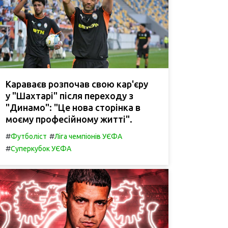
Караваєв розпочав свою кар'єру
у "Шахтарі" після переходу з
"Динамо": "Це нова сторінка в
моєму професійному житті".
#
#
Футболіст
Ліга чемпіонів УЄФА
#
Суперкубок УЄФА