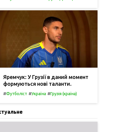
Яремчук: У Грузії в даний момент
формуються нові таланти.
#
#
#
Футболіст
Україна
Грузія (країна)
ктуальне