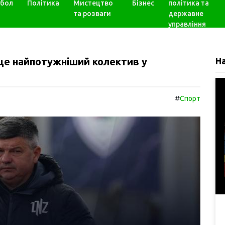
бол
Політика
Мистецтво
Бізнес
політика та
та розваги
державне
управління
е найпотужніший колектив у
Н
#
Спорт