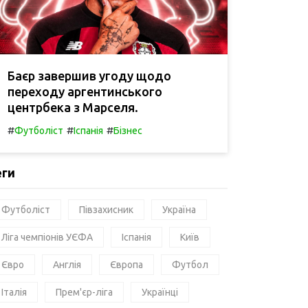
Баєр завершив угоду щодо
переходу аргентинського
центрбека з Марселя.
#
#
#
Футболіст
Іспанія
Бізнес
еги
Футболіст
Півзахисник
Україна
Ліга чемпіонів УЄФА
Іспанія
Київ
Євро
Англія
Європа
Футбол
Італія
Прем'єр-ліга
Українці