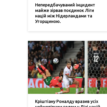
Непередбачуваний інцидент
майже зірвав поєдинок Ліги
націй між Нідерландами та
Угорщиною.
Кріштіану Роналду вразив усіх
неймовірним голом у Лізі націй,