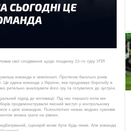
ловив свої сподівання щодо поєдинку 23-го туру УПЛ
жніша команда в чемпіонаті. Протягом багатьох років
у. Це єдина команда з України, яка продовжує боротьбу в
о ретельно аналізувати його гру та готуватися до зустрічі.
альний підхід до мотивації. Під час першого кола ми
 зборів продемонстрували якісний виступ у контрольному
тися з цією командою. Психологічно немає жодних сумнівів
нентом можна грати на рівних.
ередбачуваний, сценарій може бути будь-яким. Але команда
"Шахтарю".