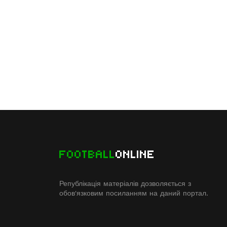
FOOTBALL
ONLINE
Републікація матеріалів дозволяється з
обов'язковим посиланням на даний портал.