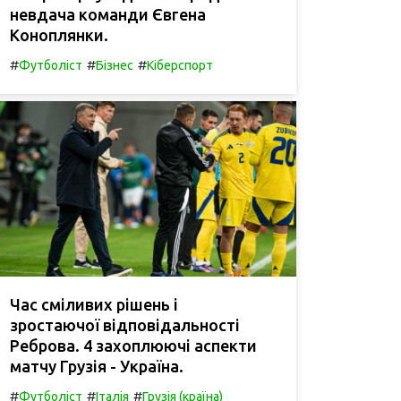
невдача команди Євгена
Коноплянки.
#
#
#
Футболіст
Бізнес
Кіберспорт
Час сміливих рішень і
зростаючої відповідальності
Реброва. 4 захоплюючі аспекти
матчу Грузія - Україна.
#
#
#
Футболіст
Італія
Грузія (країна)