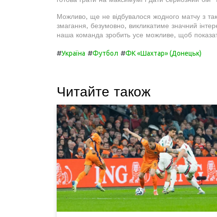
Можливо, ще не відбувалося жодного матчу з тако
змагання, безумовно, викликатиме значний інтере
наша команда зробить усе можливе, щоб показат
#
#
#
Україна
Футбол
ФК «Шахтар» (Донецьк)
Читайте також