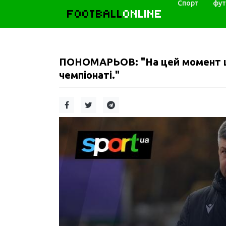
Спорт
фут
FOOTBALL
ONLINE
ПОНОМАРЬОВ: "На цей момент ц
чемпіонаті."