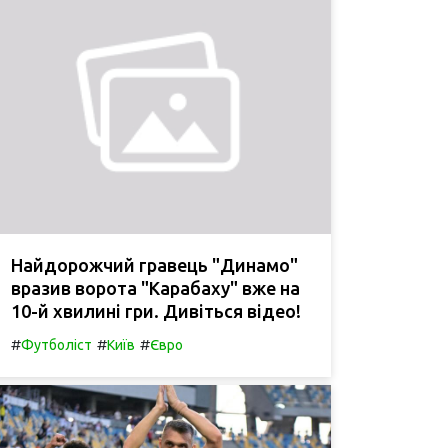
Найдорожчий гравець "Динамо"
вразив ворота "Карабаху" вже на
10-й хвилині гри. Дивіться відео!
#
#
#
Футболіст
Київ
Євро