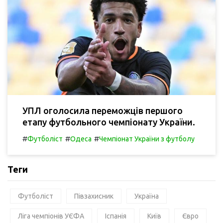
УПЛ оголосила переможців першого
етапу футбольного чемпіонату України.
#
#
#
Футболіст
Одеса
Чемпіонат України з футболу
Теги
Футболіст
Півзахисник
Україна
Ліга чемпіонів УЄФА
Іспанія
Київ
Євро