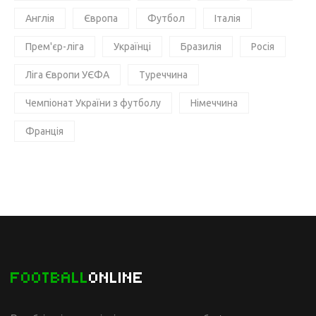
Англія
Європа
Футбол
Італія
Прем'єр-ліга
Українці
Бразилія
Росія
Ліга Європи УЄФА
Туреччина
Чемпіонат України з футболу
Німеччина
Франція
FOOTBALL
ONLINE