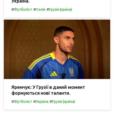
Україна.
#
#
#
Футболіст
Італія
Грузія (країна)
Яремчук: У Грузії в даний момент
формуються нові таланти.
#
#
#
Футболіст
Україна
Грузія (країна)