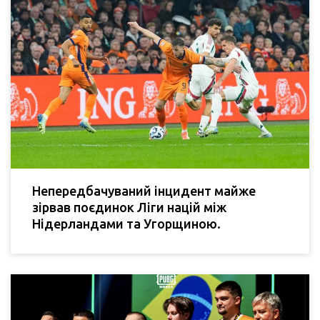
Непередбачуваний інцидент майже
зірвав поєдинок Ліги націй між
Нідерландами та Угорщиною.