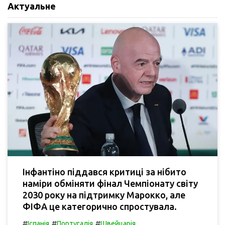
Актуальне
Інфантіно піддався критиці за нібито
наміри обміняти фінал Чемпіонату світу
2030 року на підтримку Марокко, але
ФІФА це категорично спростувала.
#
#
#
Іспанія
Португалія
Швейцарія