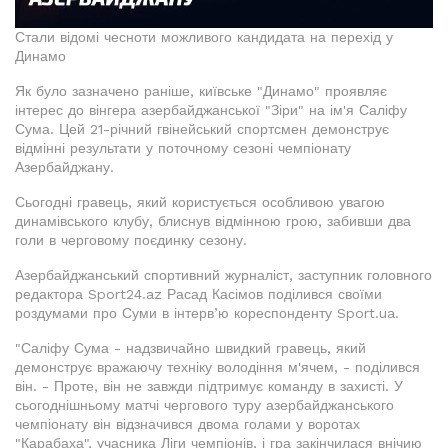
Стали відомі чесноти можливого кандидата на перехід у
Динамо
Як було зазначено раніше, київське "Динамо" проявляє
інтерес до вінгера азербайджанської "Зіри" на ім'я Саліфу
Сума. Цей 21-річний гвінейський спортсмен демонструє
відмінні результати у поточному сезоні чемпіонату
Азербайджану.
Сьогодні гравець, який користується особливою увагою
динамівського клубу, блиснув відмінною грою, забивши два
голи в черговому поєдинку сезону.
Азербайджанський спортивний журналіст, заступник головного
редактора Sport24.az Расад Касімов поділився своїми
роздумами про Суми в інтерв’ю кореспонденту Sport.ua.
"Саліфу Сума - надзвичайно швидкий гравець, який
демонструє вражаючу техніку володіння м'ячем, - поділився
він. - Проте, він не завжди підтримує команду в захисті. У
сьогоднішньому матчі чергового туру азербайджанського
чемпіонату він відзначився двома голами у воротах
"Карабаха", учасника Ліги чемпіонів, і гра закінчилася внічию