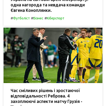
одна нагорода та невдача команди
Євгена Коноплянки.
#
#
#
Футболіст
Бізнес
Кіберспорт
Час сміливих рішень і зростаючої
відповідальності Реброва. 4
захоплюючі аспекти матчу Грузія -