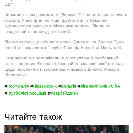
2:2."
Чи може гвінеєць заграти у "Динамо"? Про це не можу нічого
сказати. У вас фізично міцні футболісти, а Сума не
відзначається високими фізичними даними. Він лише
швидкісний і напрочуд технічний".
Відомо також, що крім київського "Динамо" на Саліфу Сума
начебто "поклали око" клуби Франції, Бельгії та Португалії.
Нещодавно ми розповідали, що популярний футбольний
агент і аналітик В'ячеслав Заховайло висловив свої погляди
щодо перспектив півзахисника київського Динамо Миколи
Шапаренка.
#
#
#
#
Португалія
Півзахисник
Бельгія
Ліга чемпіонів УЄФА
#
#
Футболіст Асоціації
Азербайджан
Читайте також