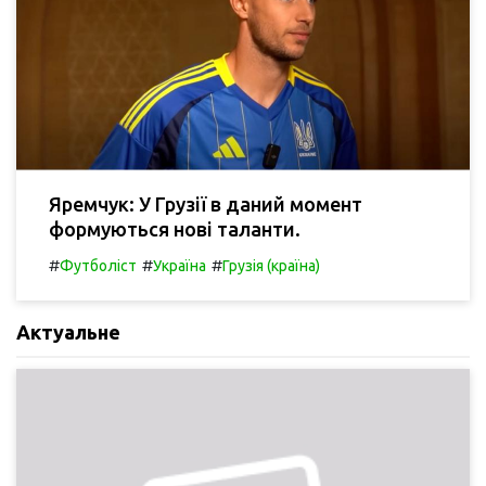
Яремчук: У Грузії в даний момент
формуються нові таланти.
#
#
#
Футболіст
Україна
Грузія (країна)
Актуальне