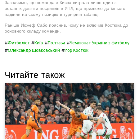
Зазначимо, що команда з Києва виграла лише один з
останніх дев'яти поєдинків в УПЛ, що призвело до їхнього
падіння на сьому позицію в турнірній таблиці.
Раніше Йожеф Сабо пояснив, чому не включив Костюка до
основного складу команди.
#
#
#
#
Футболіст
Київ
Полтава
Чемпіонат України з футболу
#
#
Олександр Шовковський
Ігор Костюк
Читайте також