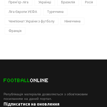
Прем'єр-ліга
Українці
Бразилія
Росія
Ліга Європи УЄФА
Туреччина
Чемпіонат України з футболу
Німеччина
Франція
FOOTBALL
ONLINE
Републікація матеріалів дозволяється з обов'язковим
посиланням на даний портал.
Підписатися на оновлення