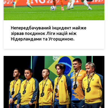
Непередбачуваний інцидент майже
зірвав поєдинок Ліги націй між
Нідерландами та Угорщиною.