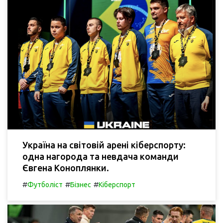
Україна на світовій арені кіберспорту:
одна нагорода та невдача команди
Євгена Коноплянки.
#
#
#
Футболіст
Бізнес
Кіберспорт