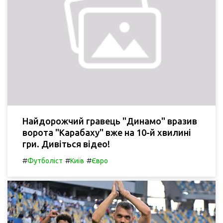
Найдорожчий гравець "Динамо" вразив
ворота "Карабаху" вже на 10-й хвилині
гри. Дивіться відео!
#
#
#
Футболіст
Київ
Євро