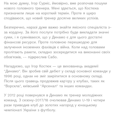
На мою думку, Ігор Суркіс, ймовірно, вже розпочав пошуки
нового головного тренера. Мені здається, що Костюка
призначили лише на короткий термін. Проте я щиро
сподіваюся, що новий тренер досягне великих успіхів.
Безперечно, наразі дуже важко знайти якісного спеціаліста з-
за кордону. За його послуги потрібно буде викладати значні
суми, і я сумніваюся, що у Динамо є для цього достатні
фінансові ресурси. Проте головною перешкодою для
залучення іноземних фахівців є війна. Коли над головами
пролітають ракети, складно зосередитися на виконанні своїх
обов'язків, -- підкреслив Сабо.
Нагадуємо, що Ігор Костюк — це вихованець академії
"Динамо". Він зробив свій дебют у складі основної команди у
1996 році, однак не зміг закріпитися в основному складі.
Після цього гравець продовжив кар'єру у клубах, таких як
"Ворскла", київський "Арсенал" та інших командах.
У 2012 році повернувся в Динамо як тренер молодіжних
команд. З сезону-2017/18 очолював Динамо U-19 і чотири
рази приводив клуб до золотих нагород у юнацькому
чемпіонаті України з футболу.