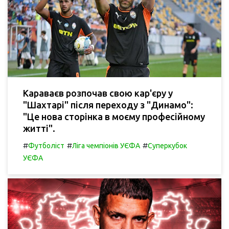
Караваєв розпочав свою кар'єру у
"Шахтарі" після переходу з "Динамо":
"Це нова сторінка в моєму професійному
житті".
#
#
#
Футболіст
Ліга чемпіонів УЄФА
Суперкубок
УЄФА