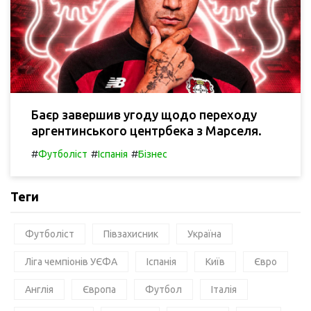
Баєр завершив угоду щодо переходу
аргентинського центрбека з Марселя.
#
#
#
Футболіст
Іспанія
Бізнес
Теги
Футболіст
Півзахисник
Україна
Ліга чемпіонів УЄФА
Іспанія
Київ
Євро
Англія
Європа
Футбол
Італія