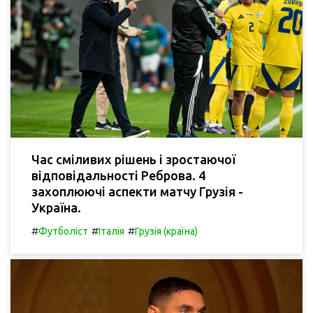
Час сміливих рішень і зростаючої
відповідальності Реброва. 4
захоплюючі аспекти матчу Грузія -
Україна.
#
#
#
Футболіст
Італія
Грузія (країна)