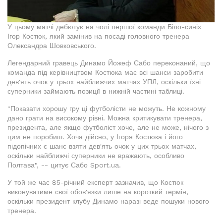
У цьому матчі дебютує на чолі першої команди Біло-синіх
Ігор Костюк, який замінив на посаді головного тренера
Олександра Шовковського.
Легендарний гравець Динамо Йожеф Сабо переконаний, що
команда під керівництвом Костюка має всі шанси заробити
дев'ять очок у трьох найближчих матчах УПЛ, оскільки їхні
суперники займають позиції в нижній частині таблиці.
"Показати хорошу гру ці футболісти не можуть. Не кожному
дано грати на високому рівні. Можна критикувати тренера,
президента, але якщо футболіст хоче, але не може, нічого з
цим не поробиш. Хоча дійсно, у Ігоря Костюка і його
підопічних є шанс взяти дев'ять очок у цих трьох матчах,
оскільки найближчі суперники не вражають, особливо
Полтава", -- цитує Сабо Sport.ua.
У той же час 85-річний експерт зазначив, що Костюк
виконуватиме свої обов'язки лише на короткий термін,
оскільки президент клубу Динамо наразі веде пошуки нового
тренера.