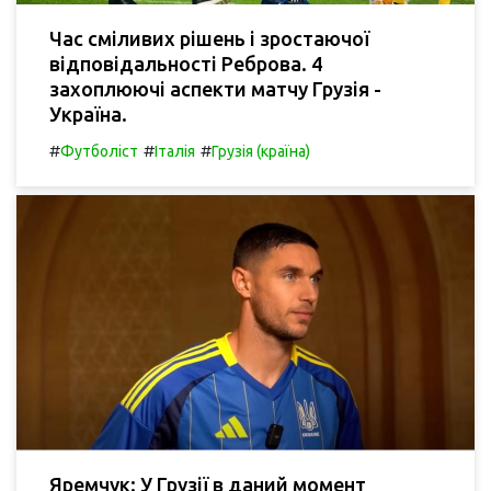
Час сміливих рішень і зростаючої
відповідальності Реброва. 4
захоплюючі аспекти матчу Грузія -
Україна.
#
#
#
Футболіст
Італія
Грузія (країна)
Яремчук: У Грузії в даний момент