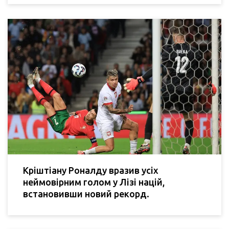
Кріштіану Роналду вразив усіх
неймовірним голом у Лізі націй,
встановивши новий рекорд.