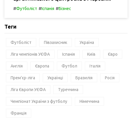
#
#
#
Футболіст
Іспанія
Бізнес
Теги
Футболіст
Півзахисник
Україна
Ліга чемпіонів УЄФА
Іспанія
Київ
Євро
Англія
Європа
Футбол
Італія
Прем'єр-ліга
Українці
Бразилія
Росія
Ліга Європи УЄФА
Туреччина
Чемпіонат України з футболу
Німеччина
Франція