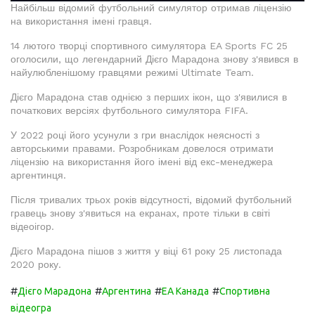
Найбільш відомий футбольний симулятор отримав ліцензію
на використання імені гравця.
14 лютого творці спортивного симулятора EA Sports FC 25
оголосили, що легендарний Дієго Марадона знову з'явився в
найулюбленішому гравцями режимі Ultimate Team.
Дієго Марадона став однією з перших ікон, що з'явилися в
початкових версіях футбольного симулятора FIFA.
У 2022 році його усунули з гри внаслідок неясності з
авторськими правами. Розробникам довелося отримати
ліцензію на використання його імені від екс-менеджера
аргентинця.
Після тривалих трьох років відсутності, відомий футбольний
гравець знову з'явиться на екранах, проте тільки в світі
відеоігор.
Дієго Марадона пішов з життя у віці 61 року 25 листопада
2020 року.
#
#
#
#
Дієго Марадона
Аргентина
EA Канада
Спортивна
відеогра