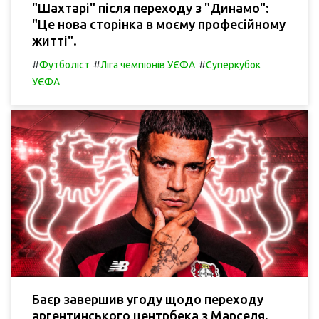
"Шахтарі" після переходу з "Динамо":
"Це нова сторінка в моєму професійному
житті".
#
#
#
Футболіст
Ліга чемпіонів УЄФА
Суперкубок
УЄФА
Баєр завершив угоду щодо переходу
аргентинського центрбека з Марселя.