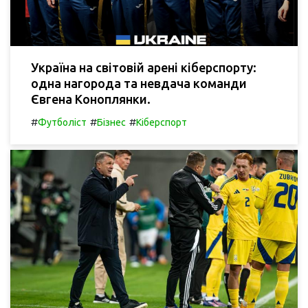
Україна на світовій арені кіберспорту:
одна нагорода та невдача команди
Євгена Коноплянки.
#
#
#
Футболіст
Бізнес
Кіберспорт