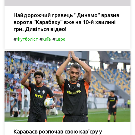
Найдорожчий гравець "Динамо" вразив
ворота "Карабаху" вже на 10-й хвилині
гри. Дивіться відео!
#
#
#
Футболіст
Київ
Євро
Караваєв розпочав свою кар'єру у