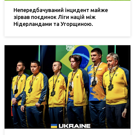
Непередбачуваний інцидент майже
зірвав поєдинок Ліги націй між
Нідерландами та Угорщиною.