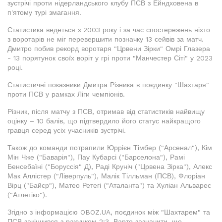
зустрічі проти нідерландського клубу ПСВ з Ейндховена в
п'ятому турі змагання.
Статистика ведеться з 2003 року і за час спостережень ніхто
з воротарів не міг перевершити позначку 13 сейвів за матч.
Дмитро побив рекорд воротаря "Црвени Зірки" Омрі Глазера
- 13 порятунок своїх воріт у грі проти "Манчестер Сіті" у 2023
році.
Статистичні показники Дмитра Різника в поєдинку "Шахтаря"
проти ПСВ у рамках Ліги чемпіонів.
Різник, після матчу з ПСВ, отримав від статистиків найвищу
оцінку – 10 балів, що підтвердило його статус найкращого
гравця серед усіх учасників зустрічі.
Також до команди потрапили Юррієн Тімбер ("Арсенал"), Кім
Мін Чже ("Баварія"), Пау Кубарсі ("Барселона"), Рамі
Бенсебаїні ("Боруссія" Д), Раді Круніч ("Црвена Зірка"), Алекс
Мак Аллістер ("Ліверпуль"), Малік Тілльман (ПСВ), Флоріан
Вірц ("Байєр"), Матео Ретегі ("Аталанта") та Хуліан Альварес
("Атлетіко").
Згідно з інформацією OBOZ.UA, поєдинок між "Шахтарем" та
ПСВ закінчився з рахунком 2:3. Варто зазначити, що