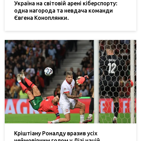
Україна на світовій арені кіберспорту:
одна нагорода та невдача команди
Євгена Коноплянки.
Кріштіану Роналду вразив усіх
неймовірним голом у Лізі націй,