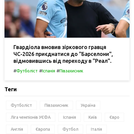
Гвардіола вмовив зіркового гравця
ЧС-2026 приєднатися до "Барселони",
відмовившись від переходу в "Реал".
#
#
#
Футболіст
Іспанія
Півзахисник
Теги
Футболіст
Півзахисник
Україна
Ліга чемпіонів УЄФА
Іспанія
Київ
Євро
Англія
Європа
Футбол
Італія