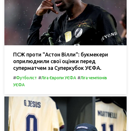
ПСЖ проти "Астон Вілли": букмекери
оприлюднили свої оцінки перед
суперматчем за Суперкубок УЄФА.
#
#
#
Футболіст
Ліга Європи УЄФА
Ліга чемпіонів
УЄФА