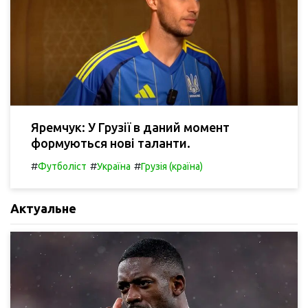
Яремчук: У Грузії в даний момент
формуються нові таланти.
#
#
#
Футболіст
Україна
Грузія (країна)
Актуальне