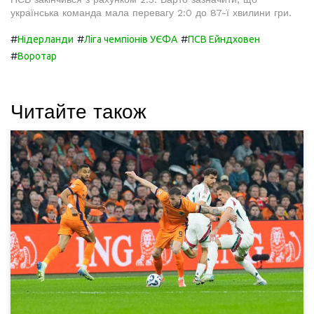
українська команда мала перевагу 2:0 до 87-ї хвилини гри.
#
#
#
Нідерланди
Ліга чемпіонів УЄФА
ПСВ Ейндховен
#
Воротар
Читайте також