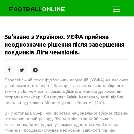
FOOTBALL
ONLINE
Зв'язано з Україною. УЄФА прийняв
неоднозначне рішення після завершення
поєдинків Ліги чемпіонів.
Європейський союз футбольних асоціацій (УЄФА) не включив
українського голкіпера "Шахтаря" до символічного збірного
тижня у Лізі чемпіонів. Замість Дмитра Різника до команди
потрапив голкіпер "Ліверпуля" Квівін Келлехер, який відбив
пенальті від Кіліана Мбаппе у грі з "Реалом" (2:0).
27 листопада 25-річний воротар національної збірної України
встановив новий рекорд Ліги чемпіонів за найбільшою
кількістю відбитих ударів у рамках одного матчу. Голкіпер
"гірників" продемонстрував неймовірні здібності під час