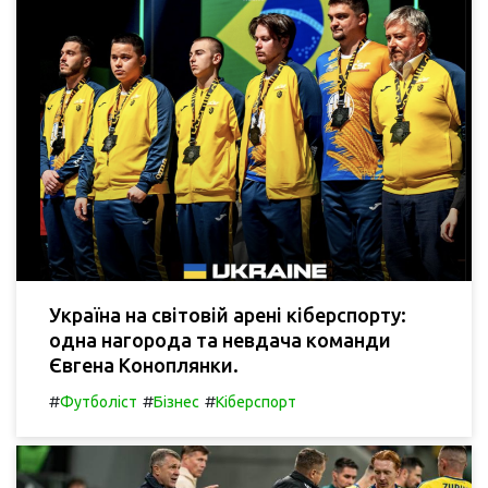
Україна на світовій арені кіберспорту:
одна нагорода та невдача команди
Євгена Коноплянки.
#
#
#
Футболіст
Бізнес
Кіберспорт