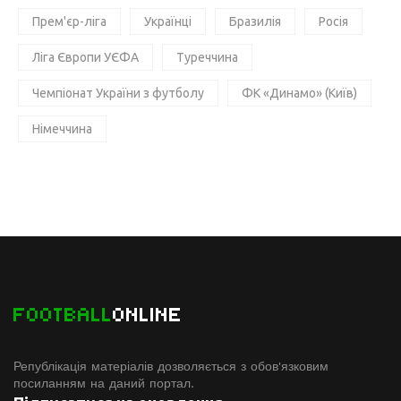
Прем'єр-ліга
Українці
Бразилія
Росія
Ліга Європи УЄФА
Туреччина
Чемпіонат України з футболу
ФК «Динамо» (Київ)
Німеччина
FOOTBALL
ONLINE
Републікація матеріалів дозволяється з обов'язковим
посиланням на даний портал.