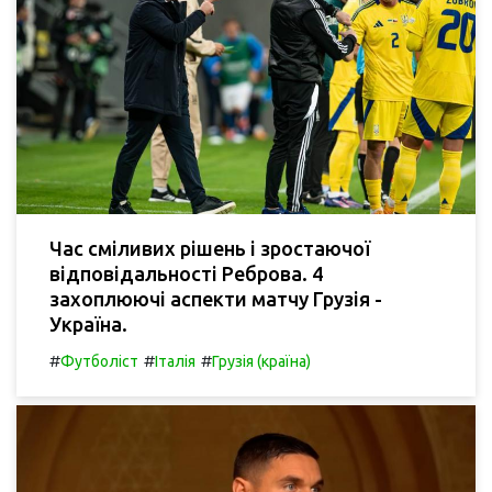
Час сміливих рішень і зростаючої
відповідальності Реброва. 4
захоплюючі аспекти матчу Грузія -
Україна.
#
#
#
Футболіст
Італія
Грузія (країна)