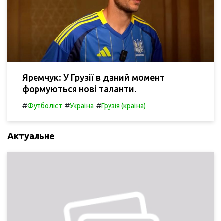
Яремчук: У Грузії в даний момент
формуються нові таланти.
#
#
#
Футболіст
Україна
Грузія (країна)
Актуальне