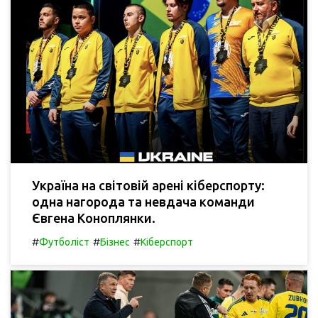
Україна на світовій арені кіберспорту:
одна нагорода та невдача команди
Євгена Коноплянки.
#
#
#
Футболіст
Бізнес
Кіберспорт