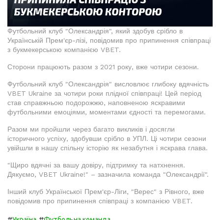
Футбольний клуб "Олександрія", який здобув срібло в
Українській Прем'єр-лізі, повідомив про припинення співпраці
з букмекерською компанією VBET.
Сторони працюють разом з 2021 року, вже чотири сезони.
Футбольний клуб "Олександрія" висловлює глибоку вдячність
VBET Ukraine за чотири роки плідної співпраці! Цей період
став справжньою подорожжю, наповненою яскравими
футбольними емоціями, моментами єдності та перемогами.
Разом ми пройшли через багато викликів і досягли
історичного успіху, здобувши срібло в УПЛ. Ці чотири сезони
увійшли в нашу спільну історію як незабутня і яскрава глава.
"Щиро вдячні за вашу довіру, підтримку та натхнення.
Дякуємо, VBET Ukraine!" – зазначила команда "Олександрії".
Інший клуб Української Прем'єр-Ліги, "Верес" з Рівного, вже
повідомив про припинення співпраці з компанією VBET.
#
#
Україна
Футбольна команда