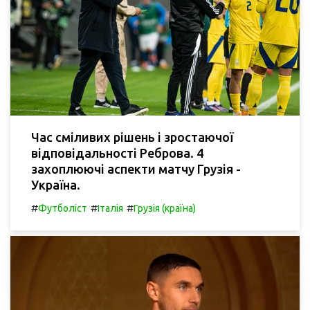
Час сміливих рішень і зростаючої
відповідальності Реброва. 4
захоплюючі аспекти матчу Грузія -
Україна.
#
#
#
Футболіст
Італія
Грузія (країна)