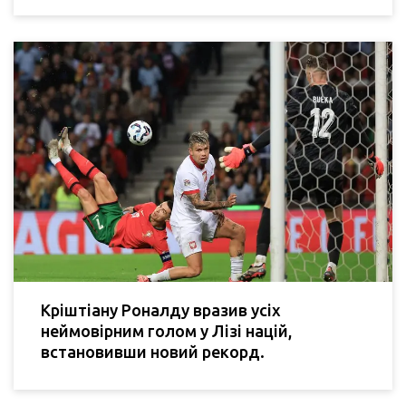
Кріштіану Роналду вразив усіх
неймовірним голом у Лізі націй,
встановивши новий рекорд.