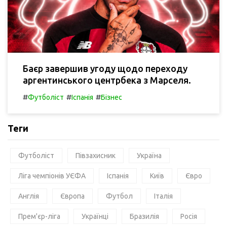
Баєр завершив угоду щодо переходу
аргентинського центрбека з Марселя.
#
#
#
Футболіст
Іспанія
Бізнес
Теги
Футболіст
Півзахисник
Україна
Ліга чемпіонів УЄФА
Іспанія
Київ
Євро
Англія
Європа
Футбол
Італія
Прем'єр-ліга
Українці
Бразилія
Росія