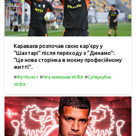
Караваєв розпочав свою кар'єру у
"Шахтарі" після переходу з "Динамо":
"Це нова сторінка в моєму професійному
житті".
#
#
#
Футболіст
Ліга чемпіонів УЄФА
Суперкубок
УЄФА