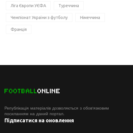
Ліга Європи УЄФА
Туреччина
Чемпіонат України з футболу
Німеччина
Франція
FOOTBALL
ONLINE
Републікація матеріалів дозволяється з обов'язковим
посиланням на даний портал.
Підписатися на оновлення