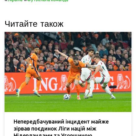
Читайте також
Непередбачуваний інцидент майже
зірвав поєдинок Ліги націй між
Нідерландами та Угорщиною.