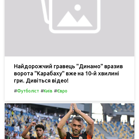
Найдорожчий гравець "Динамо" вразив
ворота "Карабаху" вже на 10-й хвилині
гри. Дивіться відео!
#
#
#
Футболіст
Київ
Євро