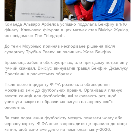
Команда Альваро Арбелоа успішно подолала Бенфіку в 1/16
фіналу. Ключовою фігурою в цих матчах став Вінісіус Жуніор,
як повідомляє The Telegraph.
До теми Моурінью прийняв несподіване рішення після
суперголу Трубіна Реалу: чи залишить Жозе Бенфіку
Бразилець забив в обох зустрічах, але при цьому потрапив у
гучний скандал. Вінісіус звинуватив гравця Бенфіки Джанлуку
Престіанні в расистських образах.
Після цього інциденту ФІФА розпочала обговорення
можливих змін до футбольних правил. Організація планує
ввести санкції для футболістів, які закривають рот, щоб
уникнути викриття образливих вигуків на адресу своїх
опонентів.
За таке порушення футболісту можуть показати жовту або
червону картку. ФІФА хоче запровадити це правило до кінця
квітня, щоб воно вже діяло на чемпіонаті світу-2026.