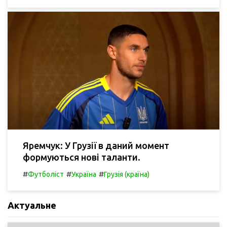
Яремчук: У Грузії в даний момент
формуються нові таланти.
#
#
#
Футболіст
Україна
Грузія (країна)
Актуальне