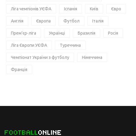
Ліга чемпіонів УЄФА
Іспанія
Київ
Євро
Англія
Європа
Футбол
Італія
Прем'єр-ліга
Українці
Бразилія
Росія
Ліга Європи УЄФА
Туреччина
Чемпіонат України з футболу
Німеччина
Франція
FOOTBALL
ONLINE