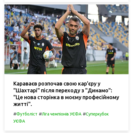
Караваєв розпочав свою кар'єру у
"Шахтарі" після переходу з "Динамо":
"Це нова сторінка в моєму професійному
житті".
#
#
#
Футболіст
Ліга чемпіонів УЄФА
Суперкубок
УЄФА