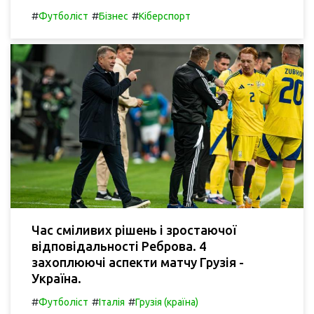
#
#
#
Футболіст
Бізнес
Кіберспорт
Час сміливих рішень і зростаючої
відповідальності Реброва. 4
захоплюючі аспекти матчу Грузія -
Україна.
#
#
#
Футболіст
Італія
Грузія (країна)