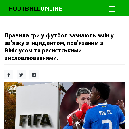
FOOTBALL
ONLINE
Правила гри у футбол зазнають змін у
зв'язку з інцидентом, пов'язаним з
Вінісіусом та расистськими
висловлюваннями.