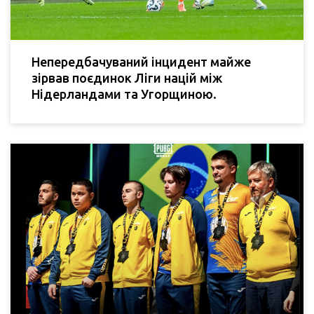
Непередбачуваний інцидент майже
зірвав поєдинок Ліги націй між
Нідерландами та Угорщиною.