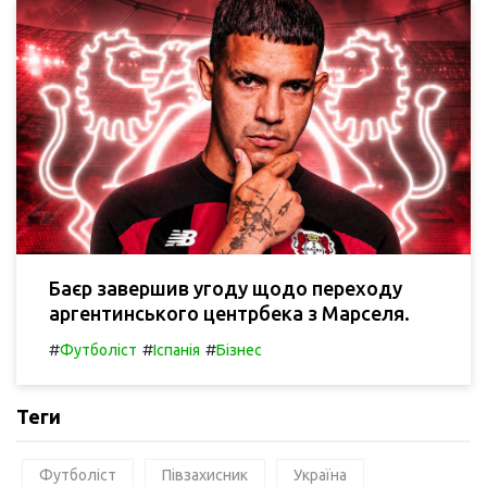
Баєр завершив угоду щодо переходу
аргентинського центрбека з Марселя.
#
#
#
Футболіст
Іспанія
Бізнес
Теги
Футболіст
Півзахисник
Україна