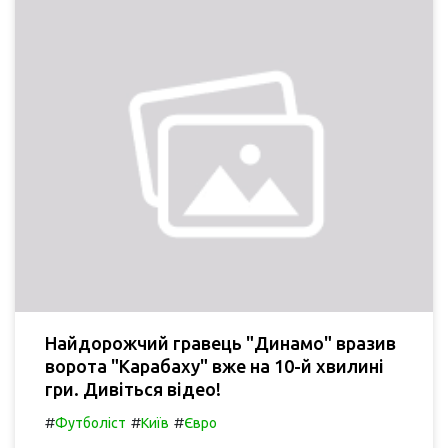
Найдорожчий гравець "Динамо" вразив
ворота "Карабаху" вже на 10-й хвилині
гри. Дивіться відео!
#
#
#
Футболіст
Київ
Євро