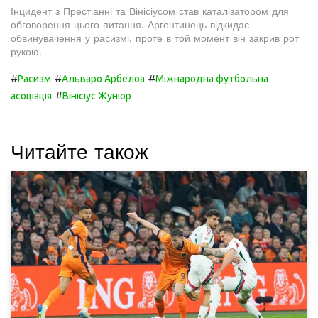
Інцидент з Престіанні та Вінісіусом став каталізатором для
обговорення цього питання. Аргентинець відкидає
обвинувачення у расизмі, проте в той момент він закрив рот
рукою.
#
#
#
Расизм
Альваро Арбелоа
Міжнародна футбольна
#
асоціація
Вінісіус Жуніор
Читайте також