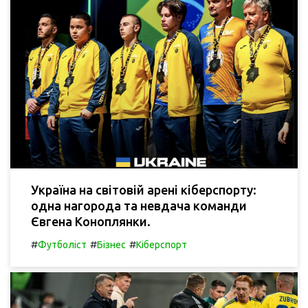
Україна на світовій арені кіберспорту:
одна нагорода та невдача команди
Євгена Коноплянки.
#
#
#
Футболіст
Бізнес
Кіберспорт