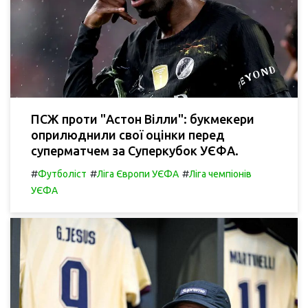
ПСЖ проти "Астон Вілли": букмекери
оприлюднили свої оцінки перед
суперматчем за Суперкубок УЄФА.
#
#
#
Футболіст
Ліга Європи УЄФА
Ліга чемпіонів
УЄФА