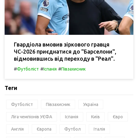
Гвардіола вмовив зіркового гравця
ЧС-2026 приєднатися до "Барселони",
відмовившись від переходу в "Реал".
#
#
#
Футболіст
Іспанія
Півзахисник
Теги
Футболіст
Півзахисник
Україна
Ліга чемпіонів УЄФА
Іспанія
Київ
Євро
Англія
Європа
Футбол
Італія