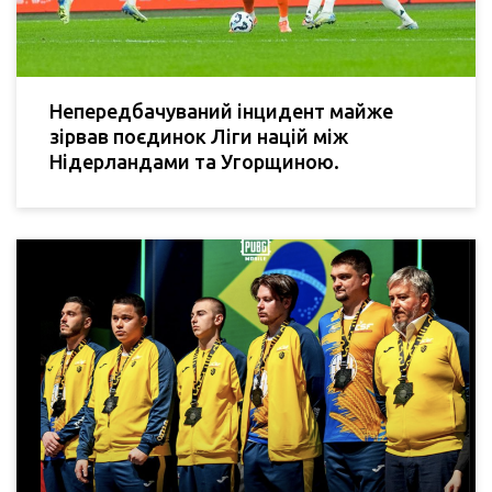
Непередбачуваний інцидент майже
зірвав поєдинок Ліги націй між
Нідерландами та Угорщиною.