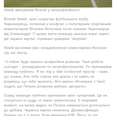
Хемій звинуватив Віталія у непрофесійності.
Віталій Хемій, прес-секретар футбольного клубу
Чорноморець, потрапив у конфлікт з популярним спортивним
коментатором Віталієм Волочаєм після поразки Чорноморця
від Олександрії. У цьому матчі команда зазнала втрат через
дві червоні картки, отримані гравцями "моряків".
Хемій висловив своє незадоволення коментарями Волочая
під час матчу.
"З тобою буде окрема професійна розмова. Твоя робота
сьогодні - розчарування та непрофесіоналізм. Ти принижував
команду публічно. Я не лізу у твій особистий простір - кажи,
що хочеш. Але тебе слухає вся країна і ти навіть не
розумієш, що тебе заносить. Вся країна обговорює з твоєї
подачі, що Петряк штовхнув арбітра. авторитет.
Гравці команди публічно принизили своїх суперників. Це не
стосується ні судді, ні навіть коментатора. Є яскравий
момент, на якому видно, як Петряк намагається дотягнутися
до арбітра. Червона картка неминуча. Дискваліфікація,
бажано на 2-3 матчі, буде вирішена КДК. Якщо ти так