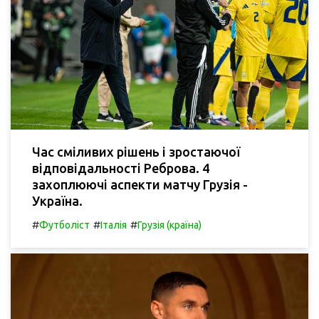
Час сміливих рішень і зростаючої
відповідальності Реброва. 4
захоплюючі аспекти матчу Грузія -
Україна.
#
#
#
Футболіст
Італія
Грузія (країна)