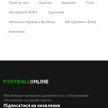
Прем'єр-ліга
Українці
Бразилія
Росія
Ліга Європи УЄФА
Туреччина
Чемпіонат України з футболу
ФК «Динамо» (Київ)
Німеччина
FOOTBALL
ONLINE
Републікація матеріалів дозволяється з обов'язковим
посиланням на даний портал.
Підписатися на оновлення