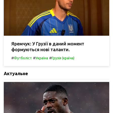
Яремчук: У Грузії в даний момент
формуються нові таланти.
#
#
#
Футболіст
Україна
Грузія (країна)
Актуальне