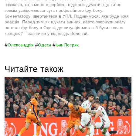
вважаєш, то в мене є серйозні підстави думати, що ти не
зовсім усвідомлюєш суть професійного футболу.
Коментатору, звертайтеся в УПЛ. Подивимося, яка буде їхня
реакція. Перед тим як шукати винних, варто звернути увагу
на стан футболу в Одесі, де ситуація могла б бути значно
кращою," - зазначив у відповідь Волочай.
#
#
#
Олександрія
Одеса
Іван Петряк
Читайте також