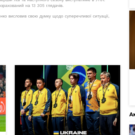
озрахований на 13 305 глядачів.
нко висловив свою думку щодо суперечливої ситуації,
А