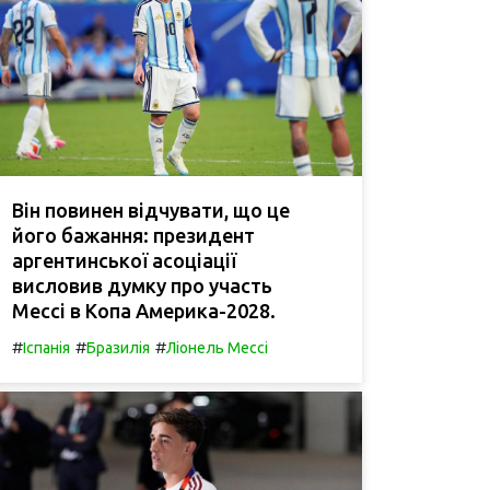
Він повинен відчувати, що це
його бажання: президент
аргентинської асоціації
висловив думку про участь
Мессі в Копа Америка-2028.
#
#
#
Іспанія
Бразилія
Ліонель Мессі