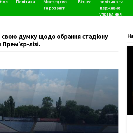
бол
Політика
Мистецтво
Бізнес
політика та
та розваги
державне
управління
 свою думку щодо обрання стадіону
Н
 Прем'єр-лізі.