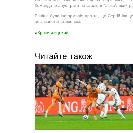
Команда планує грати на стадіоні "Зірка", який р
Раніше була інформація про те, що Сергій Іваще
пов'язаної зі стадіоном.
#
Кропивницький
Читайте також