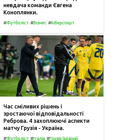
невдача команди Євгена
Коноплянки.
#
#
#
Футболіст
Бізнес
Кіберспорт
Час сміливих рішень і
зростаючої відповідальності
Реброва. 4 захоплюючі аспекти
матчу Грузія - Україна.
#
#
#
Футболіст
Італія
Грузія (країна)