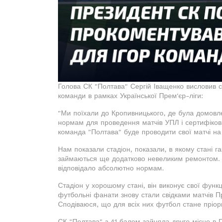
Голова СК "Полтава" Сергій Іващенко висловив 
команди в рамках Української Прем'єр-ліги:
"Ми поїхали до Кропивницького, де була домовленіс
нормам для проведення матчів УПЛ і сертифікован
команда "Полтава" буде проводити свої матчі на 
Нам показали стадіон, показали, в якому стані г
займаються ще додатково невеликим ремонтом. Д
відповідало абсолютно нормам.
Стадіон у хорошому стані, він виконує свої функ
футбольні фанати знову стали свідками матчів Пр
Сподіваюся, що для всіх них футбол стане пріори
СК "Полтава" з 41 балом зайняла друге місце в П