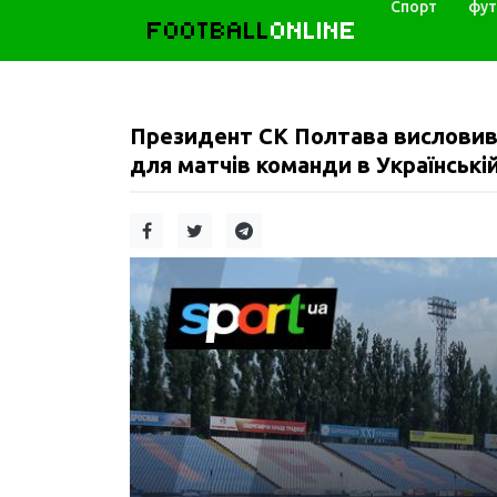
Спорт
фут
FOOTBALL
ONLINE
Президент СК Полтава висловив
для матчів команди в Українській