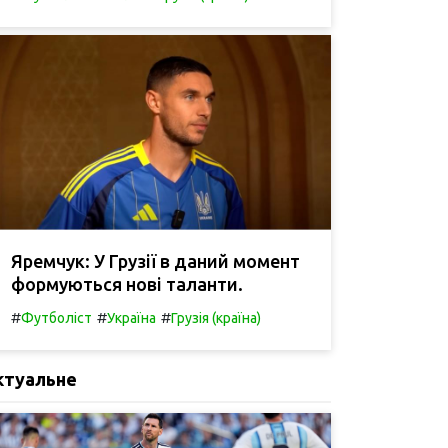
Яремчук: У Грузії в даний момент
формуються нові таланти.
#
#
#
Футболіст
Україна
Грузія (країна)
ктуальне