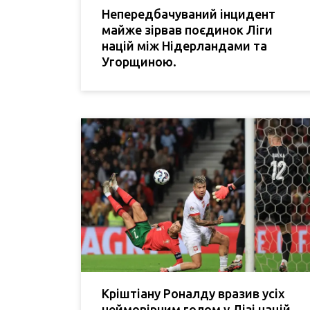
Непередбачуваний інцидент
майже зірвав поєдинок Ліги
націй між Нідерландами та
Угорщиною.
Кріштіану Роналду вразив усіх
неймовірним голом у Лізі націй,