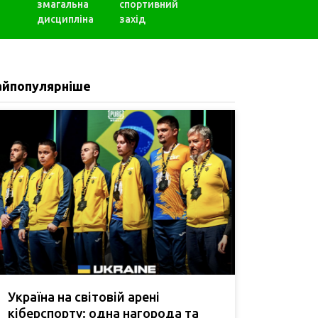
змагальна
спортивний
дисципліна
захід
айпопулярніше
Україна на світовій арені
кіберспорту: одна нагорода та