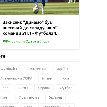
Захисник "Динамо" був
внесений до складу іншої
команди УПЛ - Футбол24.
#
#
#
Футболіст
Одеса
Спорт
еги
Футболіст
Півзахисник
Україна
Ліга чемпіонів УЄФА
Іспанія
Київ
Євро
Англія
Європа
Футбол
Італія
Прем'єр-ліга
Українці