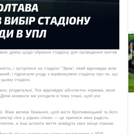
свою думку щодо обрання стадіону для проведення матчів
ть, і зустрілися на стадіоні "Зірка", який відповідає всім
ий, і підписали угоду з керівництвом стадіону про те, що
цьому стадіоні.
азон, роздягальні. Усе відповідає абсолютно нормам, вони
еякі моменти ми узгодили в тому плані, щоб усе
ції. Маю велике бажання, щоб місто Кропивницький та його
ем'єр-ліги у рідних стінах — це принесе мені радість.
тетом, а інші аспекти життя знайдуть своє місце пізніше.
ершій лізі та наступного сезону виступатиме в УПЛ.