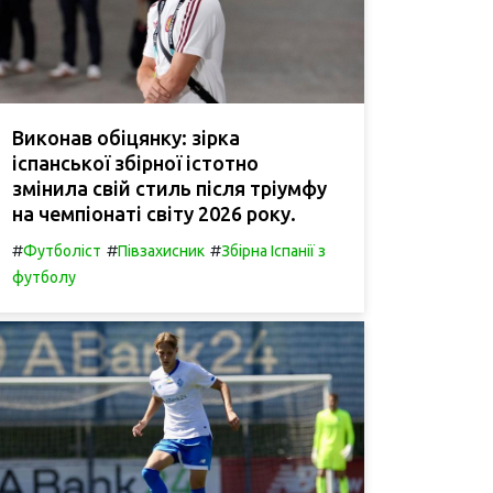
Виконав обіцянку: зірка
іспанської збірної істотно
змінила свій стиль після тріумфу
на чемпіонаті світу 2026 року.
#
#
#
Футболіст
Півзахисник
Збірна Іспанії з
футболу