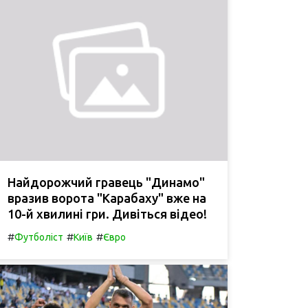
Найдорожчий гравець "Динамо"
вразив ворота "Карабаху" вже на
10-й хвилині гри. Дивіться відео!
#
#
#
Футболіст
Київ
Євро