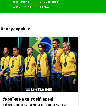
змагальна
спортивний
дисципліна
захід
айпопулярніше
Україна на світовій арені
кіберспорту: одна нагорода та