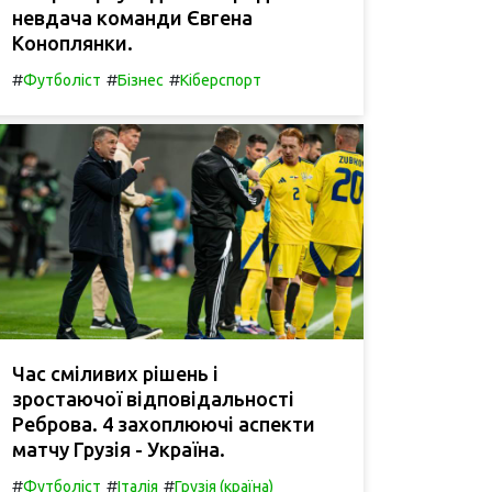
невдача команди Євгена
Коноплянки.
#
#
#
Футболіст
Бізнес
Кіберспорт
Час сміливих рішень і
зростаючої відповідальності
Реброва. 4 захоплюючі аспекти
матчу Грузія - Україна.
#
#
#
Футболіст
Італія
Грузія (країна)