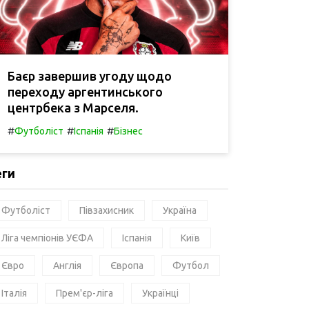
Баєр завершив угоду щодо
переходу аргентинського
центрбека з Марселя.
#
#
#
Футболіст
Іспанія
Бізнес
еги
Футболіст
Півзахисник
Україна
Ліга чемпіонів УЄФА
Іспанія
Київ
Євро
Англія
Європа
Футбол
Італія
Прем'єр-ліга
Українці