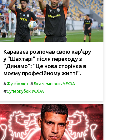
Караваєв розпочав свою кар'єру
у "Шахтарі" після переходу з
"Динамо": "Це нова сторінка в
моєму професійному житті".
#
#
Футболіст
Ліга чемпіонів УЄФА
#
Суперкубок УЄФА