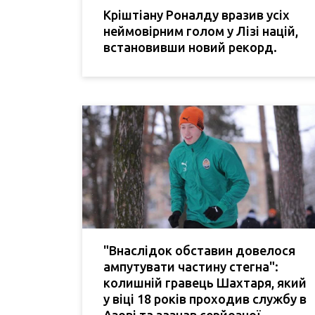
Кріштіану Роналду вразив усіх
неймовірним голом у Лізі націй,
встановивши новий рекорд.
"Внаслідок обставин довелося
ампутувати частину стегна":
колишній гравець Шахтаря, який
у віці 18 років проходив службу в
Азові та зазнав серйозної