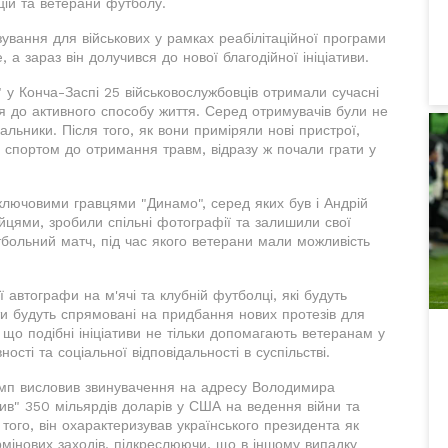
цій та ветерани футболу.
зування для військових у рамках реабілітаційної програми
а зараз він долучився до нової благодійної ініціативи.
 у Конча-Заспі 25 військовослужбовців отримали сучасні
ся до активного способу життя. Серед отримувачів були не
вальники. Після того, як вони приміряли нові пристрої,
вся спортом до отримання травм, відразу ж почали грати у
 ключовими гравцями "Динамо", серед яких був і Андрій
йцями, зробили спільні фотографії та залишили свої
тбольний матч, під час якого ветерани мали можливість
автографи на м'ячі та клубній футболці, які будуть
ти будуть спрямовані на придбання нових протезів для
 що подібні ініціативи не тільки допомагають ветеранам у
ості та соціальної відповідальності в суспільстві.
мп висловив звинувачення на адресу Володимира
ив" 350 мільярдів доларів у США на ведення війни та
ого, він охарактеризував українського президента як
ермінових заходів, підкреслюючи, що в іншому випадку