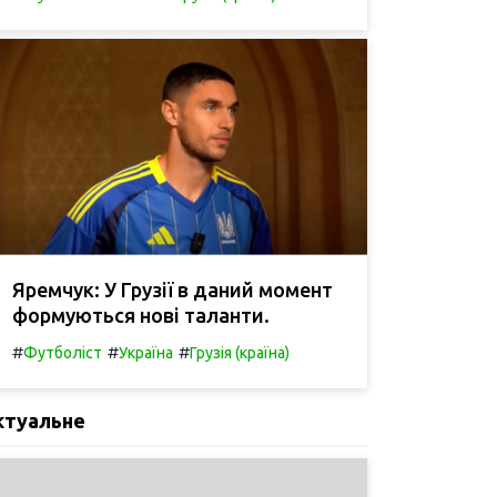
Яремчук: У Грузії в даний момент
формуються нові таланти.
#
#
#
Футболіст
Україна
Грузія (країна)
ктуальне