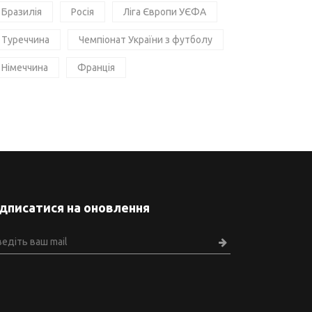
Бразилія
Росія
Ліга Європи УЄФА
Туреччина
Чемпіонат України з футболу
Німеччина
Франція
ідписатися на оновлення