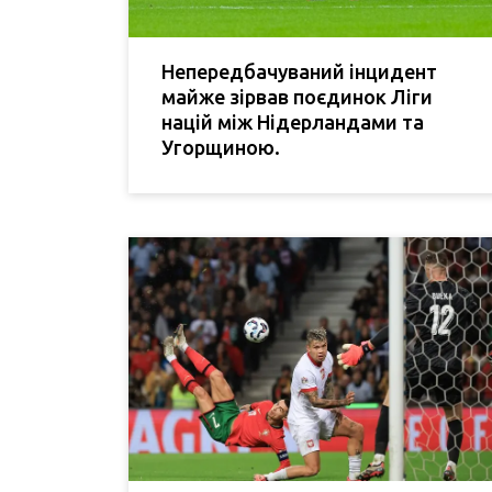
Непередбачуваний інцидент
майже зірвав поєдинок Ліги
націй між Нідерландами та
Угорщиною.