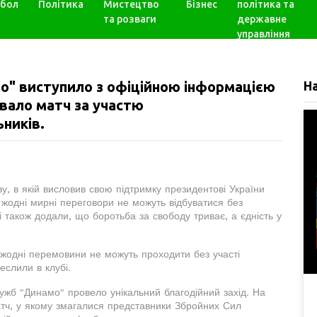
бол
Політика
Мистецтво
Бізнес
політика та
та розваги
державне
управління
амо" виступило з офіційною інформацією
Н
увало матч за участю
ників.
, в якій висловив свою підтримку президентові України
жодні мирні переговори не можуть відбуватися без
і також додали, що боротьба за свободу триває, а єдність у
: жодні перемовини не можуть проходити без участі
реслили в клубі.
лужб "Динамо" провело унікальний благодійний захід. На
матч, у якому змагалися представники Збройних Сил