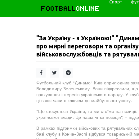
Спорт
фут
FOOTBALL
ONLINE
"За Україну - з Україною!" "Дин
про мирні переговори та організ
військовослужбовців та рятуваль
Футбольний клуб "Динамо" Київ оприлюднив заяву
Володимиру Зеленському. Вони підкреслили, що 
врахування інтересів українського народу. У клуб
ці важкі часи є ключем до майбутнього успіху.
"Що стосується України, то ми стоїмо на позиції
української влади. Це наша чітка позиція", - підк
В рамках підтримки військових та рятувальних с
базі клубу в Конча-Заспі відбувся товариський 