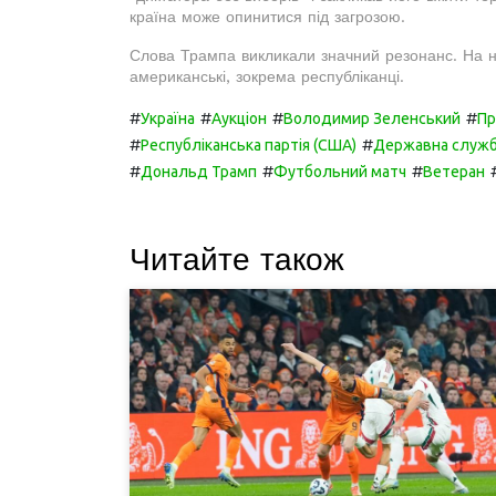
країна може опинитися під загрозою.
Слова Трампа викликали значний резонанс. На них
американські, зокрема республіканці.
#
#
#
#
Україна
Аукціон
Володимир Зеленський
Пр
#
#
Республіканська партія (США)
Державна служба
#
#
#
Дональд Трамп
Футбольний матч
Ветеран
Читайте також