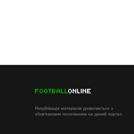
FOOTBALL
ONLINE
Републікація матеріалів дозволяється з
обов'язковим посиланням на даний портал.