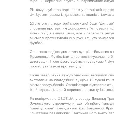
України, Державної служби з надзвичайних ситуа
Рік тому клуб став партнером у організації проте
U+ System разом із данською компанією Levitate, 
20 лютого на території спортивної бази "Динамо"
спортивні протези, які допоможуть їм повернути
тільки бійці з ампутаціями, але й сапери та ряту
військові протестували їх у русі, і ті, хто займа
футбол.
Основною подією дня стала зустріч військових з
Ярмоленко. Футболісти щиро поспілкувалися з бі
автографи. Після цього відбувся товариський фу
протестувати нові протези у дії.
Після завершення заходу учасники залишили свої 
виставлені на благодійний аукціон. Виручені кош
військовослужбовців. Організатори підкреслюють,
їхній адаптації, але й сприяють розвитку інклюзивн
Як повідомляло OBOZ.UA, у середу Дональд Тра
Зеленського, стверджуючи, що той нібито "виман
"маніпулював" президентом Джо Байденом. Крім т
"диктатора без виборів" і закликав його вжити т