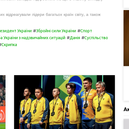
 відреагували лідери багатьох країн світу, а також
#
#
езидент України
Збройні сили України
Спорт
#
#
 України з надзвичайних ситуацій
Данія
Суспільство
#
Скрипка
А