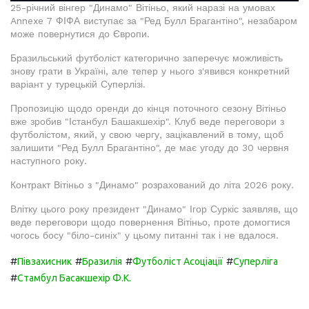
25-річний вінгер "Динамо" Вітіньо, який наразі на умовах
Annexe 7 ФІФА виступає за "Ред Булл Брагантіно", незабаром
може повернутися до Європи.
Бразильський футболіст категорично заперечує можливість
знову грати в Україні, але тепер у нього з'явився конкретний
варіант у турецькій Суперлізі.
Пропозицію щодо оренди до кінця поточного сезону Вітіньо
вже зробив "Істанбул Башакшехір". Клуб веде переговори з
футболістом, який, у свою чергу, зацікавлений в тому, щоб
залишити "Ред Булл Брагантіно", де має угоду до 30 червня
наступного року.
Контракт Вітіньо з "Динамо" розрахований до літа 2026 року.
Влітку цього року президент "Динамо" Ігор Суркіс заявляв, що
веде переговори щодо повернення Вітіньо, проте домогтися
чогось босу "біло-синіх" у цьому питанні так і не вдалося.
#
#
#
#
Півзахисник
Бразилія
Футболіст Асоціації
Суперліга
#
Стамбул Басакшехір Ф.К.