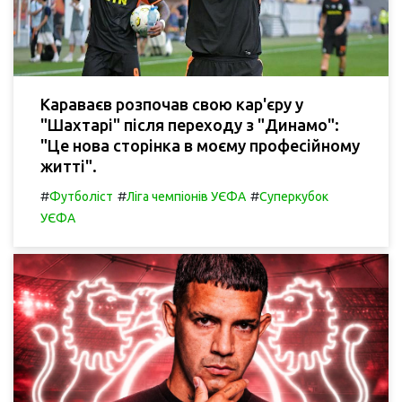
Караваєв розпочав свою кар'єру у
"Шахтарі" після переходу з "Динамо":
"Це нова сторінка в моєму професійному
житті".
#
#
#
Футболіст
Ліга чемпіонів УЄФА
Суперкубок
УЄФА