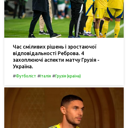
Час сміливих рішень і зростаючої
відповідальності Реброва. 4
захоплюючі аспекти матчу Грузія -
Україна.
#
#
#
Футболіст
Італія
Грузія (країна)