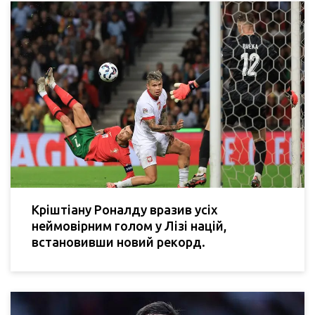
Кріштіану Роналду вразив усіх
неймовірним голом у Лізі націй,
встановивши новий рекорд.