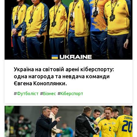
Україна на світовій арені кіберспорту:
одна нагорода та невдача команди
Євгена Коноплянки.
#
#
#
Футболіст
Бізнес
Кіберспорт