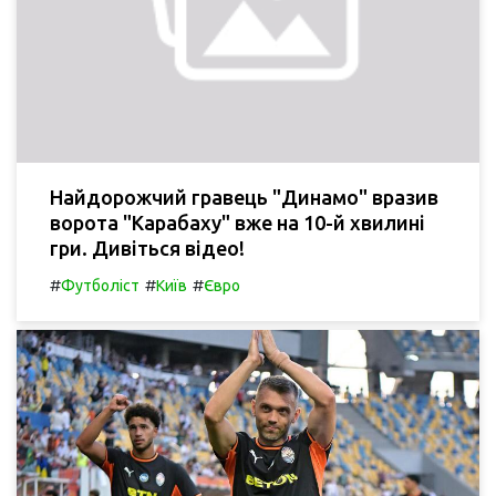
Найдорожчий гравець "Динамо" вразив
ворота "Карабаху" вже на 10-й хвилині
гри. Дивіться відео!
#
#
#
Футболіст
Київ
Євро