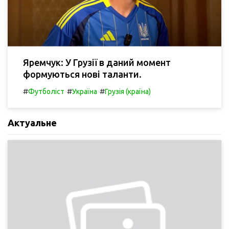
Яремчук: У Грузії в даний момент
формуються нові таланти.
#
#
#
Футболіст
Україна
Грузія (країна)
Актуальне