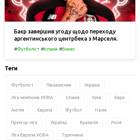
Баєр завершив угоду щодо переходу
аргентинського центрбека з Марселя.
#
#
#
Футболіст
Іспанія
Бізнес
Теги
Футболіст
Півзахисник
Україна
Ліга чемпіонів УЄФА
Іспанія
Київ
Євро
Англія
Європа
Футбол
Італія
Прем'єр-ліга
Українці
Бразилія
Росія
Ліга Європи УЄФА
Туреччина