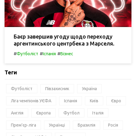
Баєр завершив угоду щодо переходу
аргентинського центрбека з Марселя.
#
#
#
Футболіст
Іспанія
Бізнес
Теги
Футболіст
Півзахисник
Україна
Ліга чемпіонів УЄФА
Іспанія
Київ
Євро
Англія
Європа
Футбол
Італія
Прем'єр-ліга
Українці
Бразилія
Росія