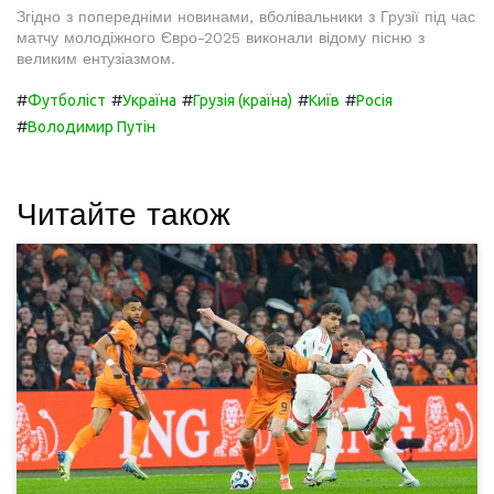
Згідно з попередніми новинами, вболівальники з Грузії під час
матчу молодіжного Євро-2025 виконали відому пісню з
великим ентузіазмом.
#
#
#
#
#
Футболіст
Україна
Грузія (країна)
Київ
Росія
#
Володимир Путін
Читайте також