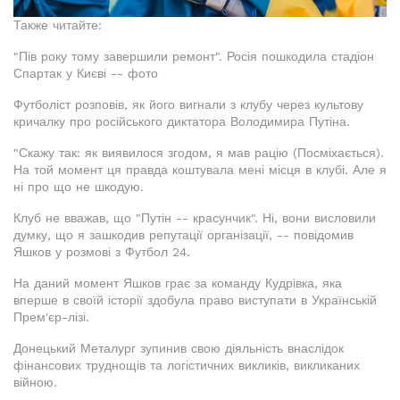
Также читайте:
"Пів року тому завершили ремонт". Росія пошкодила стадіон
Спартак у Києві -- фото
Футболіст розповів, як його вигнали з клубу через культову
кричалку про російського диктатора Володимира Путіна.
"Скажу так: як виявилося згодом, я мав рацію (Посміхається).
На той момент ця правда коштувала мені місця в клубі. Але я
ні про що не шкодую.
Клуб не вважав, що "Путін -- красунчик". Ні, вони висловили
думку, що я зашкодив репутації організації, -- повідомив
Яшков у розмові з Футбол 24.
На даний момент Яшков грає за команду Кудрівка, яка
вперше в своїй історії здобула право виступати в Українській
Прем'єр-лізі.
Донецький Металург зупинив свою діяльність внаслідок
фінансових труднощів та логістичних викликів, викликаних
війною.