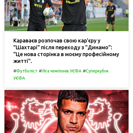
Караваєв розпочав свою кар'єру у
"Шахтарі" після переходу з "Динамо":
"Це нова сторінка в моєму професійному
житті".
#
#
#
Футболіст
Ліга чемпіонів УЄФА
Суперкубок
УЄФА