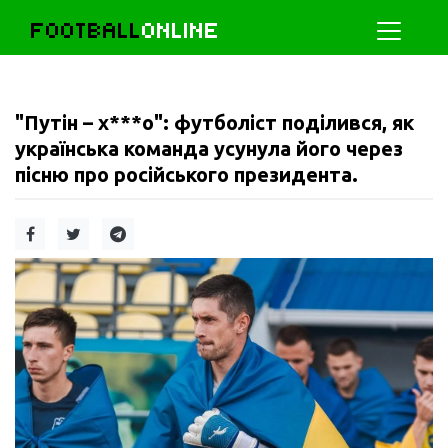
FOOTBALL
ONLINE
"Путін – х***о": футболіст поділився, як
українська команда усунула його через
пісню про російського президента.