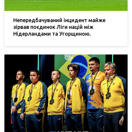
Непередбачуваний інцидент майже
зірвав поєдинок Ліги націй між
Нідерландами та Угорщиною.