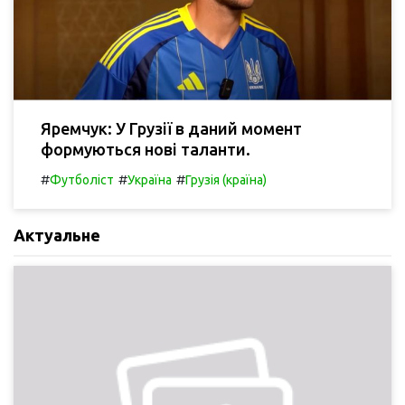
Яремчук: У Грузії в даний момент
формуються нові таланти.
#
#
#
Футболіст
Україна
Грузія (країна)
Актуальне