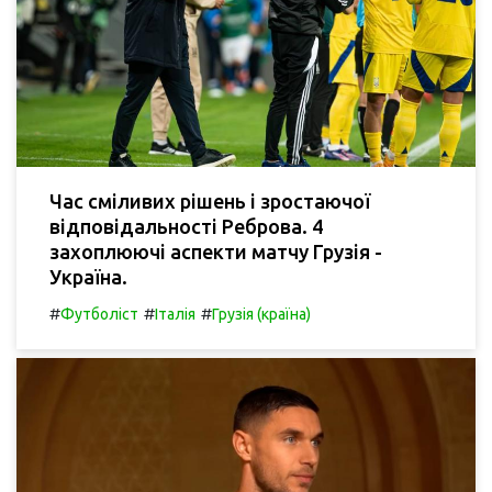
Час сміливих рішень і зростаючої
відповідальності Реброва. 4
захоплюючі аспекти матчу Грузія -
Україна.
#
#
#
Футболіст
Італія
Грузія (країна)