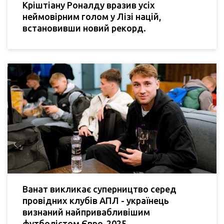
Кріштіану Роналду вразив усіх
неймовірним голом у Лізі націй,
встановивши новий рекорд.
Ванат викликає суперництво серед
провідних клубів АПЛ - українець
визнаний найпривабливішим
футболістом Євро-2025.