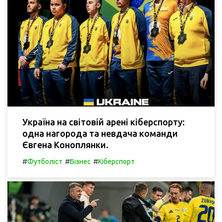
Україна на світовій арені кіберспорту:
одна нагорода та невдача команди
Євгена Коноплянки.
#
#
#
Футболіст
Бізнес
Кіберспорт