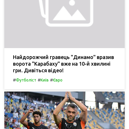
Найдорожчий гравець "Динамо" вразив
ворота "Карабаху" вже на 10-й хвилині
гри. Дивіться відео!
#
#
#
Футболіст
Київ
Євро