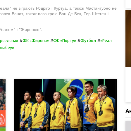
ала" не зіграють Родріго і Куртуа, а також Мастантуоно не
вався Ванат, також поза грою Ван Де Бек, Тер Штеген і
"Реалом" і "Жироною".
#
#
#
#
арселона»
ФК «Жирона»
ФК «Порту»
Футбол
«Реал
рнабеу»
А