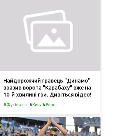
Найдорожчий гравець "Динамо"
вразив ворота "Карабаху" вже на
10-й хвилині гри. Дивіться відео!
#
#
#
Футболіст
Київ
Євро