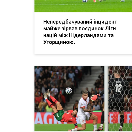
Непередбачуваний інцидент
майже зірвав поєдинок Ліги
націй між Нідерландами та
Угорщиною.