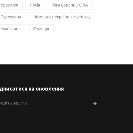
Бразилія
Росія
Ліга Європи УЄФА
Туреччина
Чемпіонат України з футболу
Німеччина
Франція
ідписатися на оновлення