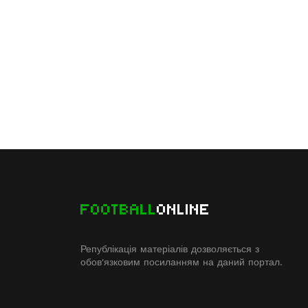
FOOTBALL
ONLINE
Републікація матеріалів дозволяється з
обов'язковим посиланням на даний портал.