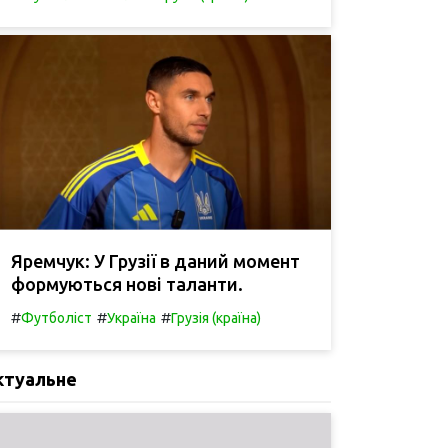
Яремчук: У Грузії в даний момент
формуються нові таланти.
#
#
#
Футболіст
Україна
Грузія (країна)
ктуальне