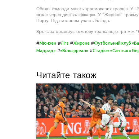
Обидві команди мають травмованих гравців. У "Ре
зіграє через дискваліфікацію. У "Жирони" травму
Порту. Під питанням участь Блінда.
Sport.ua організує текстову трансляцію гри між 
#
#
#
#
Мюнхен
Ліга
Жирона
Футбольний клуб «Б
#
#
Мадрид»
«Вільярреал»
Стадіон «Сантьяго Бе
Читайте також