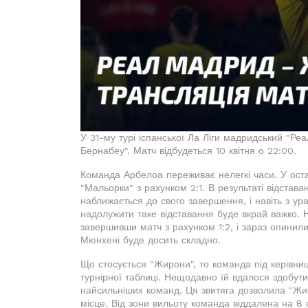
У 31-му турі іспанської Ла Ліги мадридський "Ре
Бернабеу". Матч відбудеться 10 квітня о 22:00.
Команда Арбелоа переживає нелегкі часи. У оста
"Мальорки" з рахунком 2:1. В результаті відстава
наближається до свого завершення, і навіть з ур
надолужити таке відставання буде вкрай важко. Н
завершивши матч з рахунком 1:2, і зараз опинил
Мюнхені буде досить складно.
Що стосується "Жирони", то команда під керівниц
турнірної таблиці. Нещодавно їй вдалося здобути
найсильніших команд. Ця звитяга дозволила "Жиро
місце. Від зони вильоту команда віддалена на 8