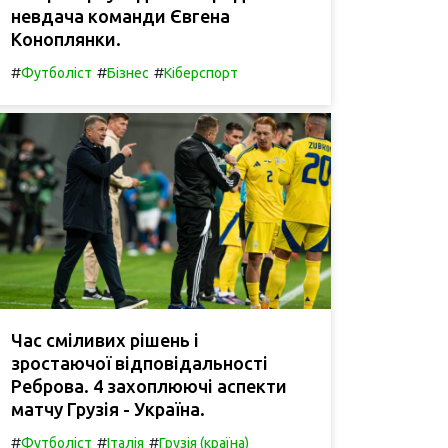
невдача команди Євгена
Коноплянки.
#
#
#
Футболіст
Бізнес
Кіберспорт
Час сміливих рішень і
зростаючої відповідальності
Реброва. 4 захоплюючі аспекти
матчу Грузія - Україна.
#
#
#
Футболіст
Італія
Грузія (країна)