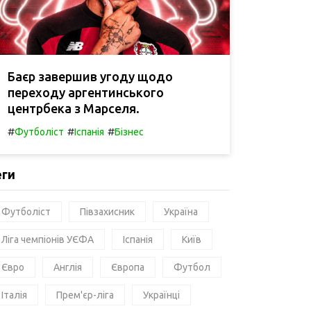
Баєр завершив угоду щодо
переходу аргентинського
центрбека з Марселя.
#
#
#
Футболіст
Іспанія
Бізнес
еги
Футболіст
Півзахисник
Україна
Ліга чемпіонів УЄФА
Іспанія
Київ
Євро
Англія
Європа
Футбол
Італія
Прем'єр-ліга
Українці