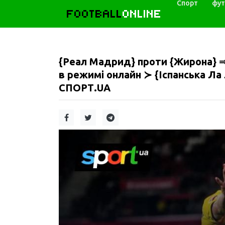
Спорт
фут
FOOTBALL
ONLINE
{Реал Мадрид} проти {Жирона} ⇒
в режимі онлайн ≻ {Іспанська Ла 
СПОРТ.UA