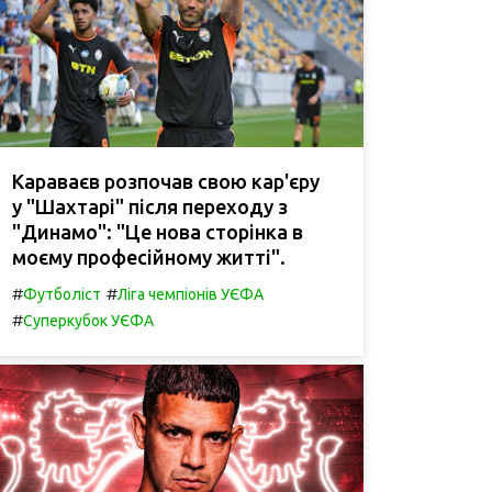
Караваєв розпочав свою кар'єру
у "Шахтарі" після переходу з
"Динамо": "Це нова сторінка в
моєму професійному житті".
#
#
Футболіст
Ліга чемпіонів УЄФА
#
Суперкубок УЄФА