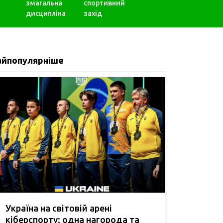
змагальна
спортивний
дисципліна
захід
айпопулярніше
Україна на світовій арені
кіберспорту: одна нагорода та