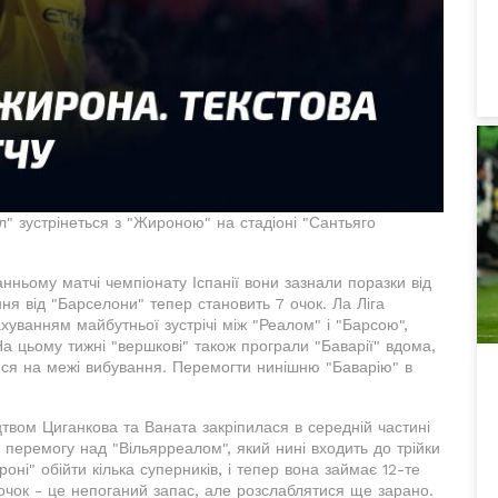
ал" зустрінеться з "Жироною" на стадіоні "Сантьяго
нньому матчі чемпіонату Іспанії вони зазнали поразки від
ння від "Барселони" тепер становить 7 очок. Ла Ліга
ахуванням майбутньої зустрічі між "Реалом" і "Барсою",
а цьому тижні "вершкові" також програли "Баварії" вдома,
ися на межі вибування. Перемогти нинішню "Баварію" в
твом Циганкова та Ваната закріпилася в середній частині
 перемогу над "Вільярреалом", який нині входить до трійки
ні" обійти кілька суперників, і тепер вона займає 12-те
 очок - це непоганий запас, але розслаблятися ще зарано.