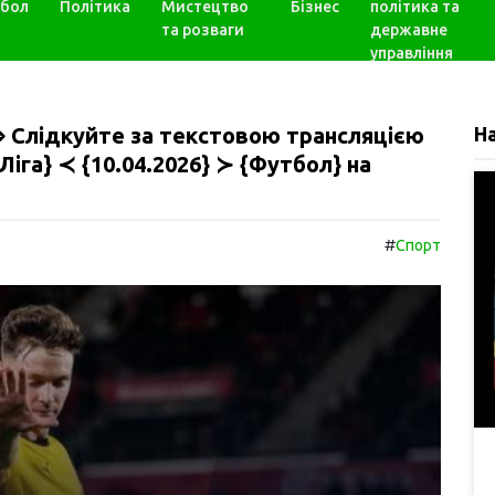
бол
Політика
Мистецтво
Бізнес
політика та
та розваги
державне
управління
 Слідкуйте за текстовою трансляцією
Н
Ліга} ≺ {10.04.2026} ≻ {Футбол} на
#
Спорт