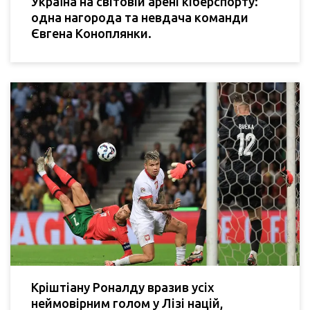
Україна на світовій арені кіберспорту:
одна нагорода та невдача команди
Євгена Коноплянки.
Кріштіану Роналду вразив усіх
неймовірним голом у Лізі націй,