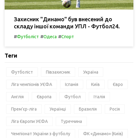
Захисник "Динамо" був внесений до
складу іншої команди УПЛ - Футбол24.
#
#
#
Футболіст
Одеса
Спорт
Теги
Футболіст
Півзахисник
Україна
Ліга чемпіонів УЄФА
Іспанія
Київ
Євро
Англія
Європа
Футбол
Італія
Прем'єр-ліга
Українці
Бразилія
Росія
Ліга Європи УЄФА
Туреччина
Чемпіонат України з футболу
ФК «Динамо» (Київ)