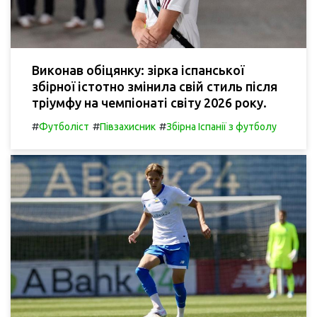
Виконав обіцянку: зірка іспанської
збірної істотно змінила свій стиль після
тріумфу на чемпіонаті світу 2026 року.
#
#
#
Футболіст
Півзахисник
Збірна Іспанії з футболу