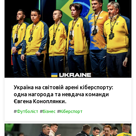
Україна на світовій арені кіберспорту:
одна нагорода та невдача команди
Євгена Коноплянки.
#
#
#
Футболіст
Бізнес
Кіберспорт