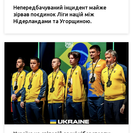
Непередбачуваний інцидент майже
зірвав поєдинок Ліги націй між
Нідерландами та Угорщиною.