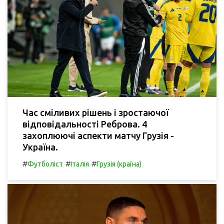
Час сміливих рішень і зростаючої
відповідальності Реброва. 4
захоплюючі аспекти матчу Грузія -
Україна.
#
#
#
Футболіст
Італія
Грузія (країна)