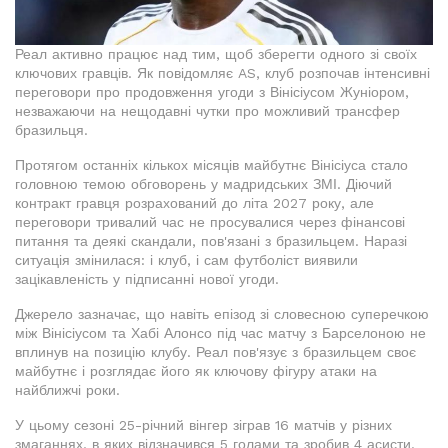
Реал активно працює над тим, щоб зберегти одного зі своїх
ключових гравців. Як повідомляє AS, клуб розпочав інтенсивні
переговори про продовження угоди з Вінісіусом Жуніором,
незважаючи на нещодавні чутки про можливий трансфер
бразильця.
Протягом останніх кількох місяців майбутнє Вінісіуса стало
головною темою обговорень у мадридських ЗМІ. Діючий
контракт гравця розрахований до літа 2027 року, але
переговори тривалий час не просувалися через фінансові
питання та деякі скандали, пов'язані з бразильцем. Наразі
ситуація змінилася: і клуб, і сам футболіст виявили
зацікавленість у підписанні нової угоди.
Джерело зазначає, що навіть епізод зі словесною суперечкою
між Вінісіусом та Хабі Алонсо під час матчу з Барселоною не
вплинув на позицію клубу. Реал пов'язує з бразильцем своє
майбутнє і розглядає його як ключову фігуру атаки на
найближчі роки.
У цьому сезоні 25-річний вінгер зіграв 16 матчів у різних
змаганнях, в яких відзначився 5 голами та зробив 4 асисти.