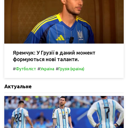
Яремчук: У Грузії в даний момент
формуються нові таланти.
#
#
#
Футболіст
Україна
Грузія (країна)
Актуальне