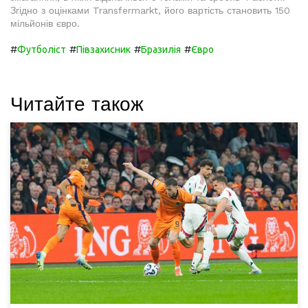
Згідно з оцінками Transfermarkt, його вартість становить 150
мільйонів євро.
#
#
#
#
Футболіст
Півзахисник
Бразилія
Євро
Читайте також