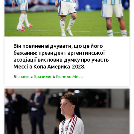
Він повинен відчувати, що це його
бажання: президент аргентинської
асоціації висловив думку про участь
Мессі в Копа Америка-2028.
#
#
#
Іспанія
Бразилія
Ліонель Мессі