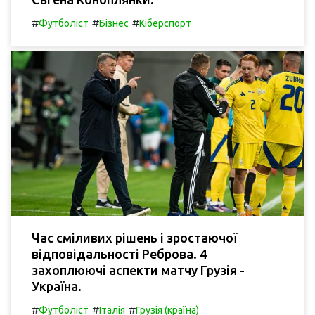
#
#
#
Футболіст
Бізнес
Кіберспорт
Час сміливих рішень і зростаючої
відповідальності Реброва. 4
захоплюючі аспекти матчу Грузія -
Україна.
#
#
#
Футболіст
Італія
Грузія (країна)