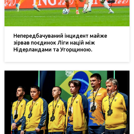
Непередбачуваний інцидент майже
зірвав поєдинок Ліги націй між
Нідерландами та Угорщиною.