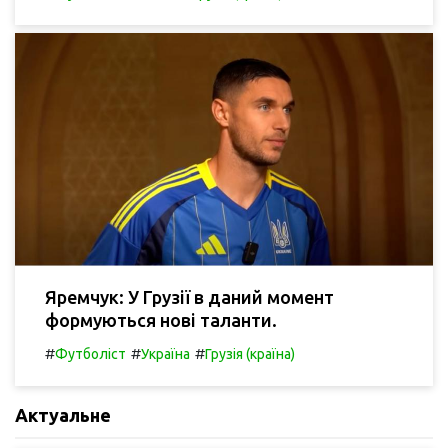
Яремчук: У Грузії в даний момент
формуються нові таланти.
#
#
#
Футболіст
Україна
Грузія (країна)
Актуальне