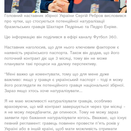
Головний наставник збірної України Сергій Ребров висловився
про чутки, що стосуються потенційної натуралізації
бразильських гравців Шахтаря Педрінью та Педро Енріке.
Цю інформацію він поділився в ефірі каналу Футбол 360.
Наставник наголосив, що для нього ключовим фактором є
наявність українського паспорта. Також він додав, що його
поточний контракт діє ще 3 місяці, тому він не може
планувати такі процеси на далеку перспективу.
"Мені важко це коментувати, тому що для мене дуже
важливо: якщо у гравця є український паспорт - тоді я можу
його розглядати як потенційного гравця національної збірної.
Зараз якщо хтось хоче натуралізувати...
Я не маю можливості натуралізувати гравців, особливо
враховуючи, що мій контракт завершується через три місяці -
я не можу передбачити, де опинюся. Тому не можу зараз
заявити про бажання натуралізувати когось. Вважаю, що існує
певний регламент: гравець повинен провести п’ять років у
Україні або в іншій країні, щоб мати можливість отримати