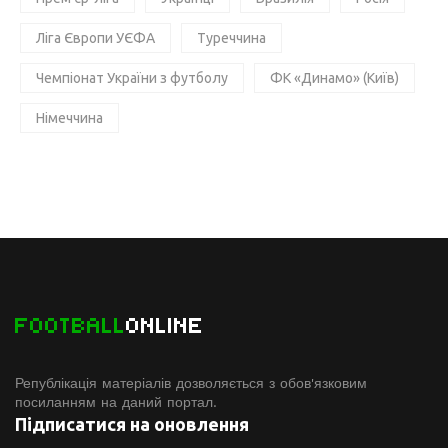
Ліга Європи УЄФА
Туреччина
Чемпіонат України з футболу
ФК «Динамо» (Київ)
Німеччина
FOOTBALL
ONLINE
Републікація матеріалів дозволяється з обов'язковим
посиланням на даний портал.
Підписатися на оновлення