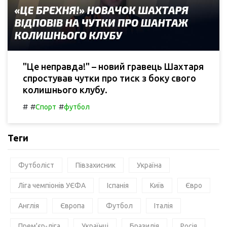
"Це неправда!" – новий гравець Шахтаря
спростував чутки про тиск з боку свого
колишнього клубу.
#
#
#
Спорт
футбол
Теги
Футболіст
Півзахисник
Україна
Ліга чемпіонів УЄФА
Іспанія
Київ
Євро
Англія
Європа
Футбол
Італія
Прем'єр-ліга
Українці
Бразилія
Росія