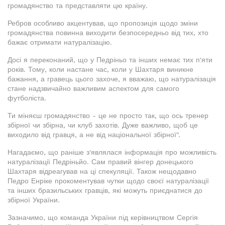
громадянство та представляти цю країну.
Ребров особливо акцентував, що пропозиція щодо зміни
громадянства повинна виходити безпосередньо від тих, хто
бажає отримати натуралізацію.
Досі я переконаний, що у Педріньо та інших немає тих п'яти
років. Тому, коли настане час, коли у Шахтаря виникне
бажання, а гравець цього захоче, я вважаю, що натуралізація
стане надзвичайно важливим аспектом для самого
футболіста.
Ти міняєш громадянство - це не просто так, що ось тренер
збірної чи збірна, чи клуб захотів. Дуже важливо, щоб це
виходило від гравця, а не від національної збірної".
Нагадаємо, що раніше з'являлася інформація про можливість
натуралізації Педріньйо. Сам правий вінгер донецького
Шахтаря відреагував на ці спекуляції. Також нещодавно
Педро Енріке прокоментував чутки щодо своєї натуралізації
та інших бразильських гравців, які можуть приєднатися до
збірної України.
Зазначимо, що команда України під керівництвом Сергія