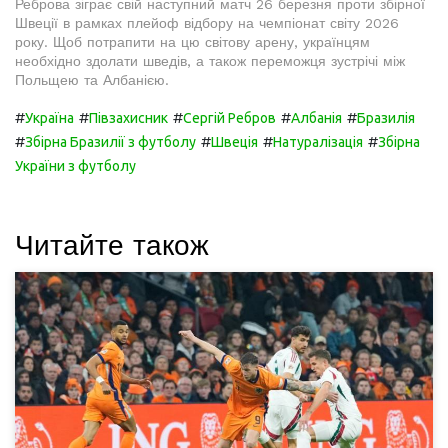
Реброва зіграє свій наступний матч 26 березня проти збірної
Швеції в рамках плейоф відбору на чемпіонат світу 2026
року. Щоб потрапити на цю світову арену, українцям
необхідно здолати шведів, а також переможця зустрічі між
Польщею та Албанією.
#
#
#
#
#
Україна
Півзахисник
Сергій Ребров
Албанія
Бразилія
#
#
#
#
Збірна Бразилії з футболу
Швеція
Натуралізація
Збірна
України з футболу
Читайте також