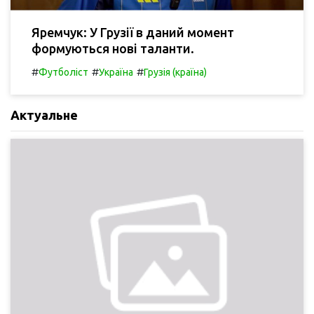
Яремчук: У Грузії в даний момент
формуються нові таланти.
#
#
#
Футболіст
Україна
Грузія (країна)
Актуальне