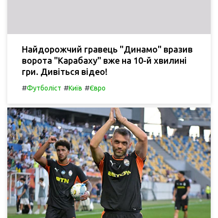
Найдорожчий гравець "Динамо" вразив
ворота "Карабаху" вже на 10-й хвилині
гри. Дивіться відео!
#
#
#
Футболіст
Київ
Євро