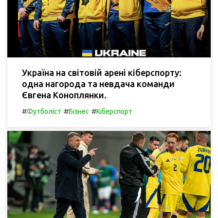
Україна на світовій арені кіберспорту:
одна нагорода та невдача команди
Євгена Коноплянки.
#
#
#
Футболіст
Бізнес
Кіберспорт