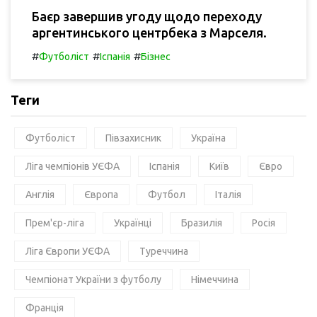
Баєр завершив угоду щодо переходу
аргентинського центрбека з Марселя.
#
#
#
Футболіст
Іспанія
Бізнес
Теги
Футболіст
Півзахисник
Україна
Ліга чемпіонів УЄФА
Іспанія
Київ
Євро
Англія
Європа
Футбол
Італія
Прем'єр-ліга
Українці
Бразилія
Росія
Ліга Європи УЄФА
Туреччина
Чемпіонат України з футболу
Німеччина
Франція