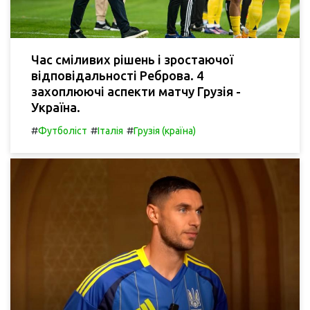
Час сміливих рішень і зростаючої
відповідальності Реброва. 4
захоплюючі аспекти матчу Грузія -
Україна.
#
#
#
Футболіст
Італія
Грузія (країна)