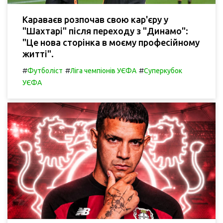
Караваєв розпочав свою кар'єру у
"Шахтарі" після переходу з "Динамо":
"Це нова сторінка в моєму професійному
житті".
#
#
#
Футболіст
Ліга чемпіонів УЄФА
Суперкубок
УЄФА