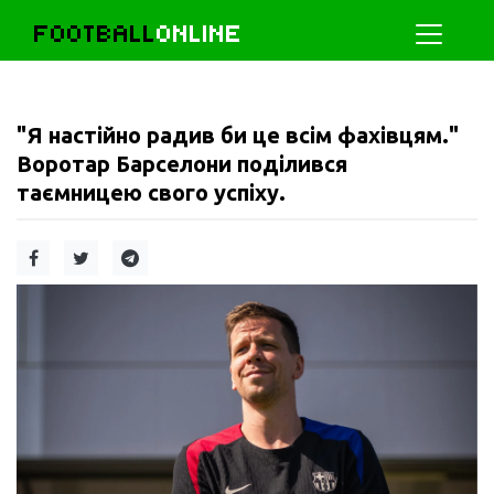
FOOTBALL
ONLINE
"Я настійно радив би це всім фахівцям."
Воротар Барселони поділився
таємницею свого успіху.