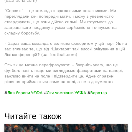
(ua.tribuna.com)
"Серветт" – це команда з вражаючими показниками. Ми
переглядали їхні попередні матчі, і можу з упевненістю
стверджувати, що вони дійсно сильні. Ми готуємося до
завтрашнього поєдинку з усією серйозністю і очікуємо на
складну боротьбу.
- Зараз ваша команда є великим фаворитом у цій парі. Як на
вас впливає те, що від "Шахтаря" такі високі очікування в цій
Лізі конференцій? (ua-football.com)
Ось як це можна перефразувати: - Зверніть увагу, що це
футбол: навіть якщо ми виглядаємо фаворитами на папері,
важливо вийти на поле і підтвердити це. Адже справжні
рішення приймаються саме на полі, а не в документах.
#
#
#
Ліга Європи УЄФА
Ліга чемпіонів УЄФА
Воротар
Читайте також