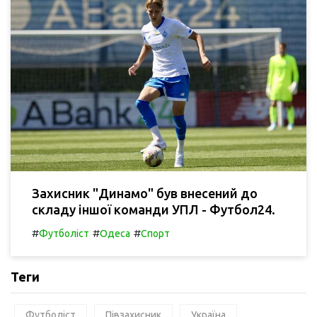
Захисник "Динамо" був внесений до
складу іншої команди УПЛ - Футбол24.
#
#
#
Футболіст
Одеса
Спорт
Теги
Футболіст
Півзахисник
Україна