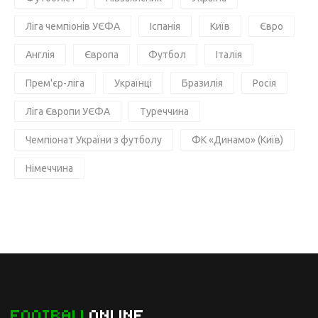
Ліга чемпіонів УЄФА
Іспанія
Київ
Євро
Англія
Європа
Футбол
Італія
Прем'єр-ліга
Українці
Бразилія
Росія
Ліга Європи УЄФА
Туреччина
Чемпіонат України з футболу
ФК «Динамо» (Київ)
Німеччина
FOOTBALL
ONLINE