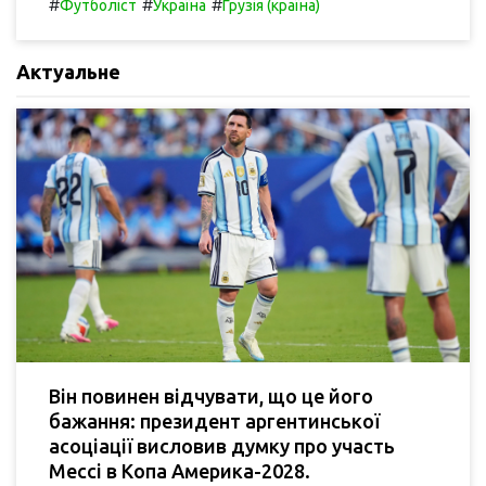
#
#
#
Футболіст
Україна
Грузія (країна)
Актуальне
Він повинен відчувати, що це його
бажання: президент аргентинської
асоціації висловив думку про участь
Мессі в Копа Америка-2028.