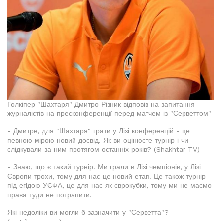
Голкіпер "Шахтаря" Дмитро Різник відповів на запитання
журналістів на пресконференції перед матчем із "Серветтом"
- Дмитре, для "Шахтаря" грати у Лізі конференцій - це
певною мірою новий досвід. Як ви оцінюєте турнір і чи
слідкували за ним протягом останніх років? (Shakhtar TV)
- Знаю, що є такий турнір. Ми грали в Лізі чемпіонів, у Лізі
Європи трохи, тому для нас це новий етап. Це також турнір
під егідою УЄФА, це для нас як єврокубки, тому ми не маємо
права туди не потрапити.
Які недоліки ви могли б зазначити у "Серветта"?