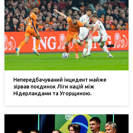
Непередбачуваний інцидент майже
зірвав поєдинок Ліги націй між
Нідерландами та Угорщиною.