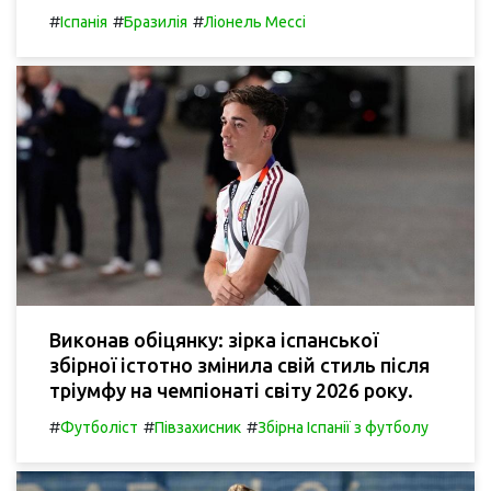
#
#
#
Іспанія
Бразилія
Ліонель Мессі
Виконав обіцянку: зірка іспанської
збірної істотно змінила свій стиль після
тріумфу на чемпіонаті світу 2026 року.
#
#
#
Футболіст
Півзахисник
Збірна Іспанії з футболу