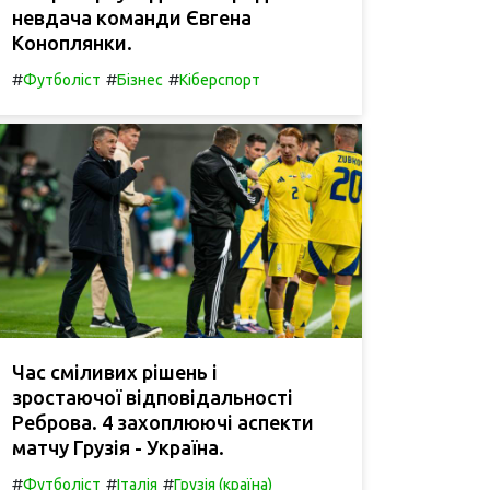
невдача команди Євгена
Коноплянки.
#
#
#
Футболіст
Бізнес
Кіберспорт
Час сміливих рішень і
зростаючої відповідальності
Реброва. 4 захоплюючі аспекти
матчу Грузія - Україна.
#
#
#
Футболіст
Італія
Грузія (країна)