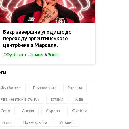
Баєр завершив угоду щодо
переходу аргентинського
центрбека з Марселя.
#
#
#
Футболіст
Іспанія
Бізнес
еги
Футболіст
Півзахисник
Україна
Ліга чемпіонів УЄФА
Іспанія
Київ
Євро
Англія
Європа
Футбол
Італія
Прем'єр-ліга
Українці