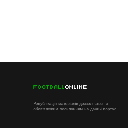
FOOTBALL
ONLINE
Републікація матеріалів дозволяється з
обов'язковим посиланням на даний портал.