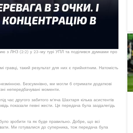
чию з ЛНЗ (2:2) у 23-му турі УПЛ та поділився думками про
мі гравці, такий результат для них є прийнятним. Натомість
незмінною. Безсумнівно, ми могли б отримати додаткові
різні непередбачувані моменти.
під час другого забитого м'яча Шахтаря кілька асистентів
відь показали певні жести. Ця передача була заздалегідь
 було зробити та як буде правильно. Добре, що всі
увати. Ми готувалися до суперника, тож передача була