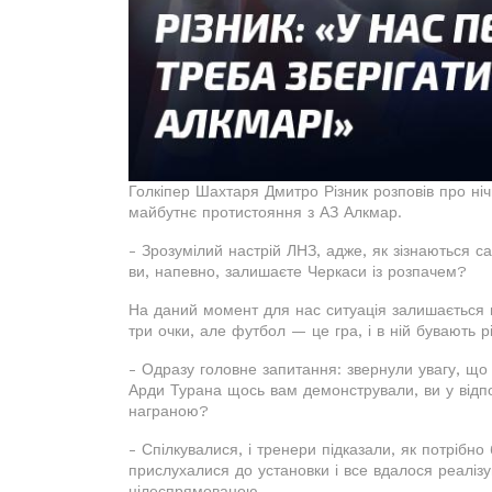
Голкіпер Шахтаря Дмитро Різник розповів про ні
майбутнє протистояння з АЗ Алкмар.
- Зрозумілий настрій ЛНЗ, адже, як зізнаються са
ви, напевно, залишаєте Черкаси із розпачем?
На даний момент для нас ситуація залишається 
три очки, але футбол — це гра, і в ній бувають 
- Одразу головне запитання: звернули увагу, що 
Арди Турана щось вам демонстрували, ви у відпо
награною?
- Спілкувалися, і тренери підказали, як потрібно
прислухалися до установки і все вдалося реаліз
цілеспрямованою.