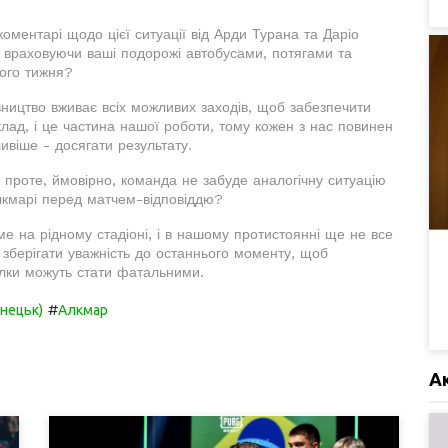
оментарі щодо цієї ситуації від Арди Турана та Даріо
, враховуючи ваші подорожі автобусами, потягами та
лого тижня?
вництво вживає всіх можливих заходів, щоб забезпечити
клад, і це частина нашої роботи, тому кожен з нас повинен
ивіше - досягати результату.
 проте, ймовірно, команда не забуде аналогічну ситуацію
Алкмарі перед матчем-відповіддю?
е на рідному стадіоні, і в нашому протистоянні ще не все
 зберігати уважність до останнього моменту, щоб
илки можуть стати фатальними.
#
нецьк)
Алкмар
А