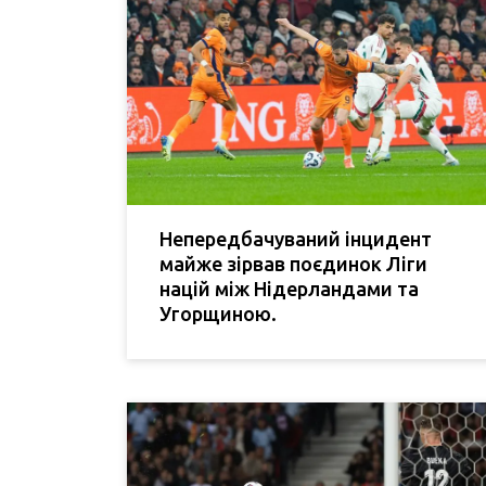
Непередбачуваний інцидент
майже зірвав поєдинок Ліги
націй між Нідерландами та
Угорщиною.