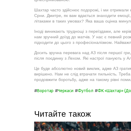
Шахтар часто здійснює подорожі, і ми отримали к
Срни. Дмитре, як вам вдається знаходити емоції
літаками в таких умовах? Яка ваша оцінка мину
Іноді виникають труднощі з переїздами, але кері
нам зручний доїзд до матчів. У нас є певний роз
підходити до цього з професіоналізмом. Найважл
Досить зручна перевага над АЗ після першої гри,
після поєдинку з Лехом. Які настрої панують у 
Це буде абсолютно новий виклик, адже АЗ гратим
вирішено. Нам не слід втрачати пильність. Треба
продовжити боротьбу, адже на такому рівні пом
#
#
#
#
Воротар
Черкаси
Футбол
ФК «Шахтар» (До
Читайте також