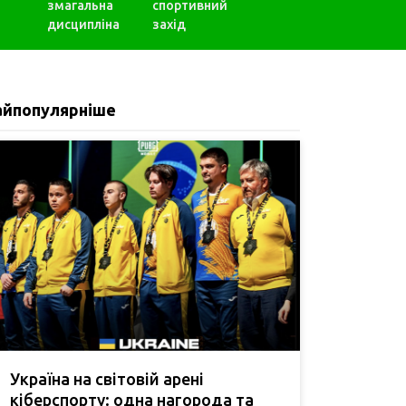
змагальна
спортивний
дисципліна
захід
айпопулярніше
Україна на світовій арені
кіберспорту: одна нагорода та