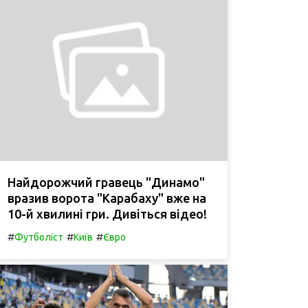
Найдорожчий гравець "Динамо"
вразив ворота "Карабаху" вже на
10-й хвилині гри. Дивіться відео!
#
#
#
Футболіст
Київ
Євро