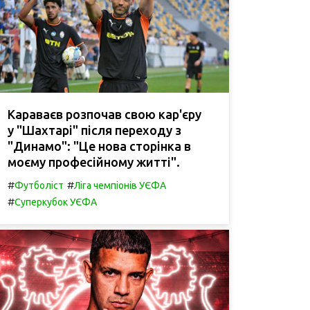
Караваєв розпочав свою кар'єру
у "Шахтарі" після переходу з
"Динамо": "Це нова сторінка в
моєму професійному житті".
#
#
Футболіст
Ліга чемпіонів УЄФА
#
Суперкубок УЄФА