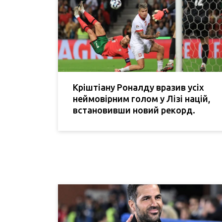
Кріштіану Роналду вразив усіх
неймовірним голом у Лізі націй,
встановивши новий рекорд.