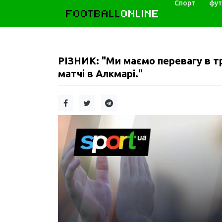
Спорт
фут
FOOTBALL
ONLINE
РІЗНИК: "Ми маємо перевагу в тр
матчі в Алкмарі."