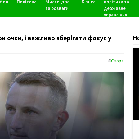
бол
Політика
Мистецтво
Бізнес
політика та
та розваги
державне
управління
и очки, і важливо зберігати фокус у
Н
#
Спорт