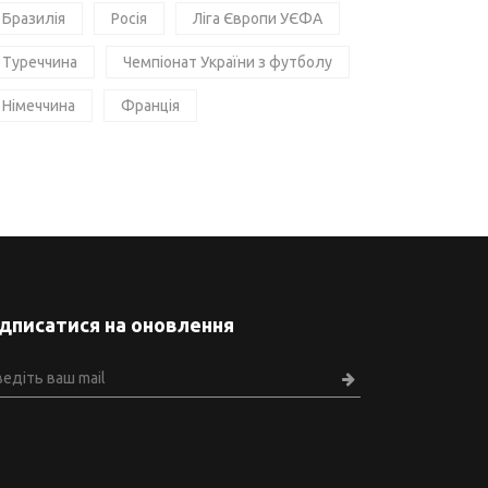
Бразилія
Росія
Ліга Європи УЄФА
Туреччина
Чемпіонат України з футболу
Німеччина
Франція
ідписатися на оновлення