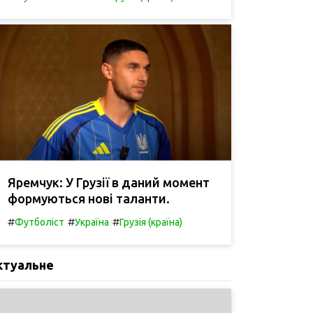
Яремчук: У Грузії в даний момент
формуються нові таланти.
#
#
#
Футболіст
Україна
Грузія (країна)
ктуальне