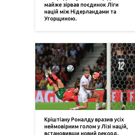
майже зірвав поєдинок Ліги
націй між Нідерландами та
Угорщиною.
Кріштіану Роналду вразив усіх
неймовірним голом у Лізі націй,
встановивши новий рекорд.