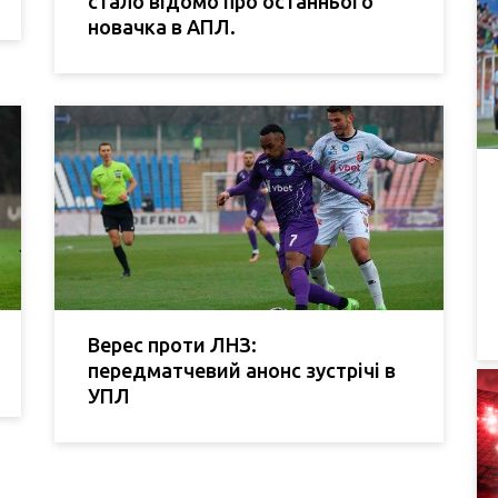
стало відомо про останнього
новачка в АПЛ.
Верес проти ЛНЗ:
передматчевий анонс зустрічі в
УПЛ