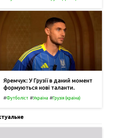
Яремчук: У Грузії в даний момент
формуються нові таланти.
#
#
#
Футболіст
Україна
Грузія (країна)
ктуальне