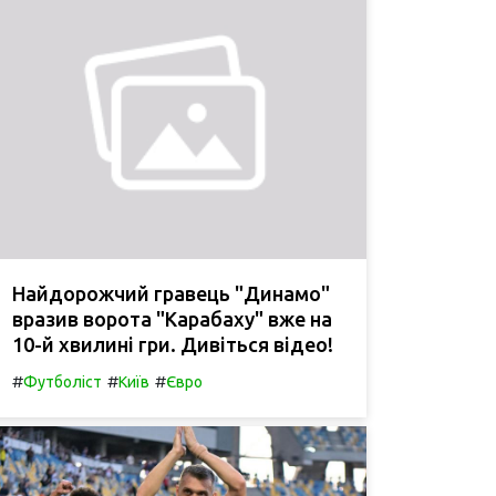
Найдорожчий гравець "Динамо"
вразив ворота "Карабаху" вже на
10-й хвилині гри. Дивіться відео!
#
#
#
Футболіст
Київ
Євро