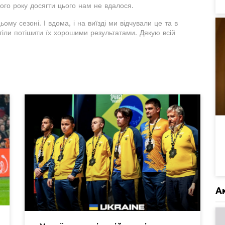
ього року досягти цього нам не вдалося.
ому сезоні. І вдома, і на виїзді ми відчували це та в
отіли потішити їх хорошими результатами. Дякую всій
А