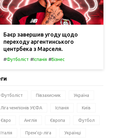
Баєр завершив угоду щодо
переходу аргентинського
центрбека з Марселя.
#
#
#
Футболіст
Іспанія
Бізнес
еги
Футболіст
Півзахисник
Україна
Ліга чемпіонів УЄФА
Іспанія
Київ
Євро
Англія
Європа
Футбол
Італія
Прем'єр-ліга
Українці