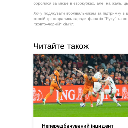
боролися за місце в єврокубках, але, на жаль, ц
Хочу подякувати вболівальникам за підтримку в ць
кожній грі старались заради фанатів "Руху" та х
"жовто-чорній" сім'ї!".
Читайте також
Непередбачуваний інцидент