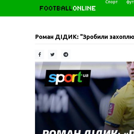
Спорт
фут
FOOTBALL
ONLINE
Роман ДІДИК: "Зробили захоплю