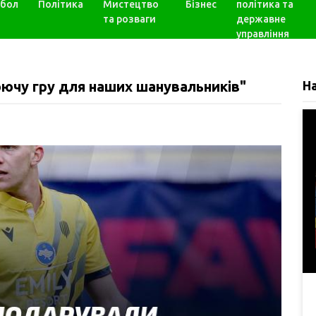
бол
Політика
Мистецтво
Бізнес
політика та
та розваги
державне
управління
ючу гру для наших шанувальників"
Н