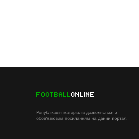
FOOTBALL
ONLINE
Републікація матеріалів дозволяється з
обов'язковим посиланням на даний портал.