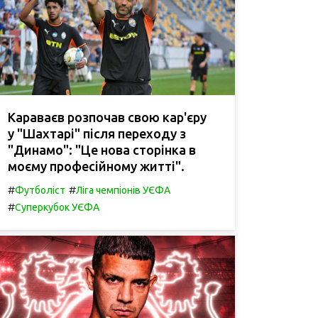
Караваєв розпочав свою кар'єру
у "Шахтарі" після переходу з
"Динамо": "Це нова сторінка в
моєму професійному житті".
#
#
Футболіст
Ліга чемпіонів УЄФА
#
Суперкубок УЄФА