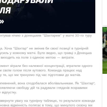
ентував нічию з донецьким "Шахтарем" у матчі 30-го туру
 Хоча "Шахтар" не змінив би своєї позиції в турнірній
усиль у кожному матчі. Було видно, що гравці з Донецька
и виходить на поле з єдиною метою — виграти.
мент зіграли без належної концентрації, втратили одного
іли своїм голом після кутового. Команда працює над
у те, що ми тренуємо під час підготовки до матчів.
впевнений, вона сподобалася вболівальникам. Як "Шахтар",
роявляючи свободу дій та радували глядачів яскравими
відпустку.
вернути увагу на турнірну таблицю, то результати команди
новна відмінність полягає в тому, що минулого сезону ми