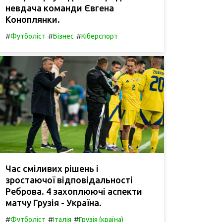
невдача команди Євгена
Коноплянки.
#
#
#
Футболіст
Бізнес
Кіберспорт
Час сміливих рішень і
зростаючої відповідальності
Реброва. 4 захоплюючі аспекти
матчу Грузія - Україна.
#
#
#
Футболіст
Італія
Грузія (країна)