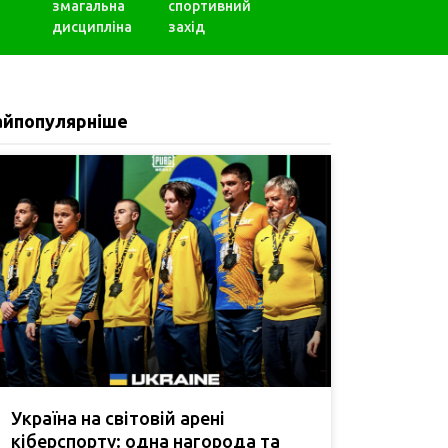
змагальна
спортивний
дисципліна
захід
айпопулярніше
Україна на світовій арені
кіберспорту: одна нагорода та