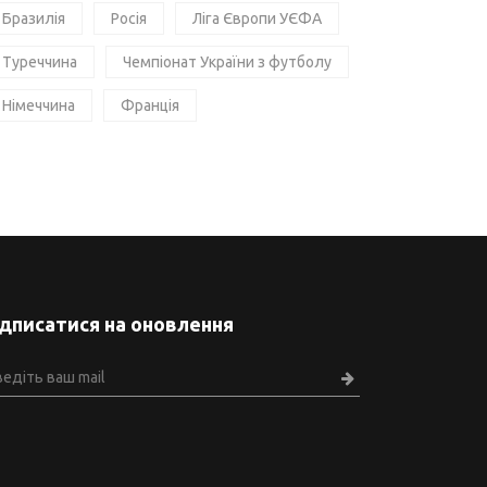
Бразилія
Росія
Ліга Європи УЄФА
Туреччина
Чемпіонат України з футболу
Німеччина
Франція
ідписатися на оновлення