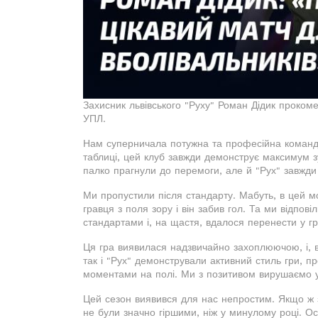
Захисник львівського "Руху" Роман Дідик проком
УПЛ.
Нам суперничала потужна та професійна команда.
таблиці, цей клуб завжди демонструє максимум з
палко прагнули до перемоги, але й "Рух" завжд
Ми пропустили після стандарту. Мабуть, в цей мо
гравця з поля зору і він забив гол. Та ми відпов
стандартами і, на щастя, вдалося перенести у гр
Ця гра виявилася надзвичайно захоплюючою, і, 
так і "Рух" демонстрували активний стиль гри, п
моментами на полі. Ми з позитивом вирушаємо у 
Цей сезон виявився для нас непростим. Якщо ж з
не були значно гіршими, ніж у минулому році. Ос