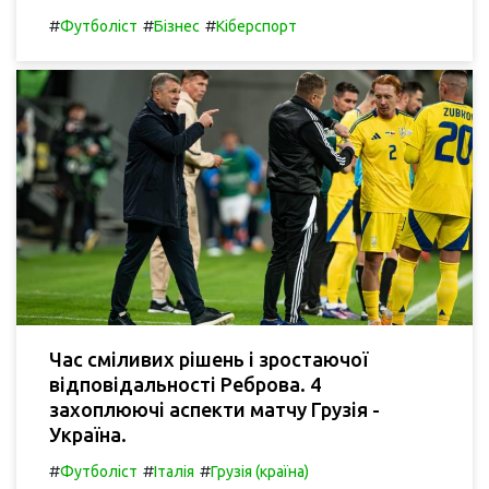
#
#
#
Футболіст
Бізнес
Кіберспорт
Час сміливих рішень і зростаючої
відповідальності Реброва. 4
захоплюючі аспекти матчу Грузія -
Україна.
#
#
#
Футболіст
Італія
Грузія (країна)