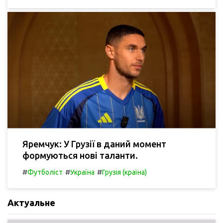
Яремчук: У Грузії в даний момент
формуються нові таланти.
#
#
#
Футболіст
Україна
Грузія (країна)
Актуальне