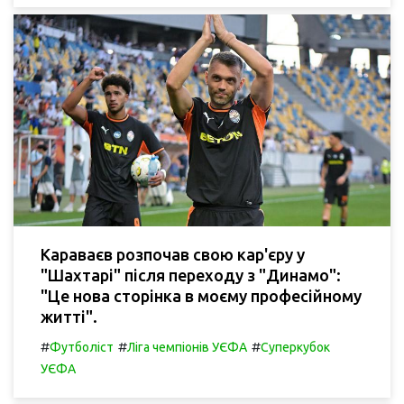
Караваєв розпочав свою кар'єру у
"Шахтарі" після переходу з "Динамо":
"Це нова сторінка в моєму професійному
житті".
#
#
#
Футболіст
Ліга чемпіонів УЄФА
Суперкубок
УЄФА