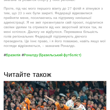
Проте, під час мого першого візиту до 27 філій я зіткнувся з
тим, що 23 з них були закриті. Федерації відмовилися
прийняти мене, посилаючись на підтримку нинішньої
адміністрації. Я не зміг презентувати свій проєкт, поділитися
своїми ідеями та отримати від них зворотний зв'язок так, як
мені хотілося. Діалогу не відбулося. Переважна більшість
голів регіональних Федерацій підтримують діючого
президента. Це їхнє право, і я його поважаю, навіть якщо мої
погляди відрізняються, - зазначив Роналдо.
#
#
Бразилія
Роналду (бразильський футболіст)
Читайте також