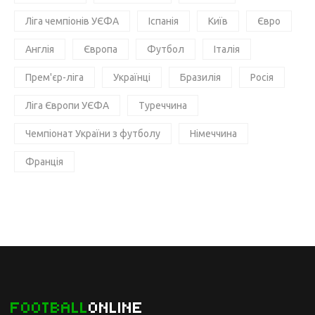
Ліга чемпіонів УЄФА
Іспанія
Київ
Євро
Англія
Європа
Футбол
Італія
Прем'єр-ліга
Українці
Бразилія
Росія
Ліга Європи УЄФА
Туреччина
Чемпіонат України з футболу
Німеччина
Франція
FOOTBALL
ONLINE