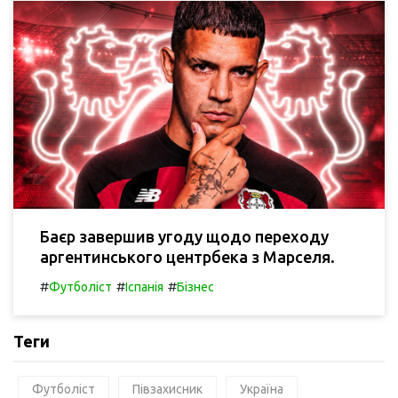
Баєр завершив угоду щодо переходу
аргентинського центрбека з Марселя.
#
#
#
Футболіст
Іспанія
Бізнес
Теги
Футболіст
Півзахисник
Україна