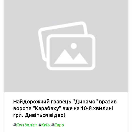
Найдорожчий гравець "Динамо" вразив
ворота "Карабаху" вже на 10-й хвилині
гри. Дивіться відео!
#
#
#
Футболіст
Київ
Євро