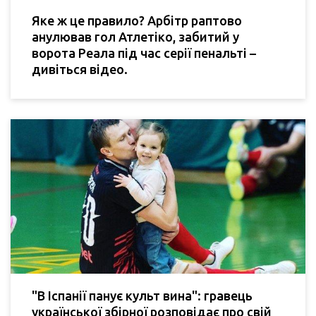
Яке ж це правило? Арбітр раптово
анулював гол Атлетіко, забитий у
ворота Реала під час серії пенальті –
дивіться відео.
"В Іспанії панує культ вина": гравець
української збірної розповідає про свій