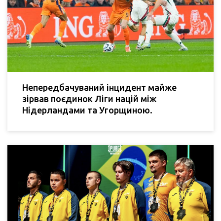
Непередбачуваний інцидент майже
зірвав поєдинок Ліги націй між
Нідерландами та Угорщиною.