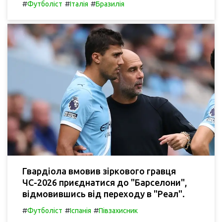
#
#
#
Футболіст
Італія
Бразилія
Гвардіола вмовив зіркового гравця
ЧС-2026 приєднатися до "Барселони",
відмовившись від переходу в "Реал".
#
#
#
Футболіст
Іспанія
Півзахисник