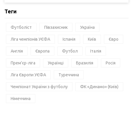
Теги
Футболіст
Півзахисник
Україна
Ліга чемпіонів УЄФА
Іспанія
Київ
Євро
Англія
Європа
Футбол
Італія
Прем'єр-ліга
Українці
Бразилія
Росія
Ліга Європи УЄФА
Туреччина
Чемпіонат України з футболу
ФК «Динамо» (Київ)
Німеччина