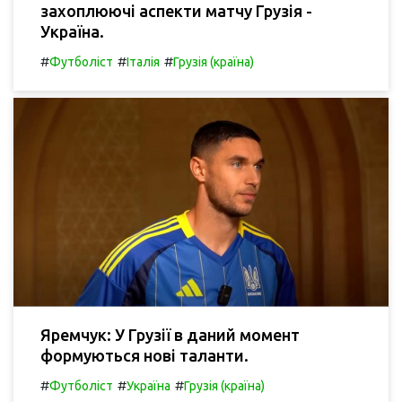
захоплюючі аспекти матчу Грузія -
Україна.
#
#
#
Футболіст
Італія
Грузія (країна)
Яремчук: У Грузії в даний момент
формуються нові таланти.
#
#
#
Футболіст
Україна
Грузія (країна)