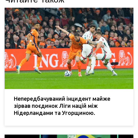
Непередбачуваний інцидент майже
зірвав поєдинок Ліги націй між
Нідерландами та Угорщиною.