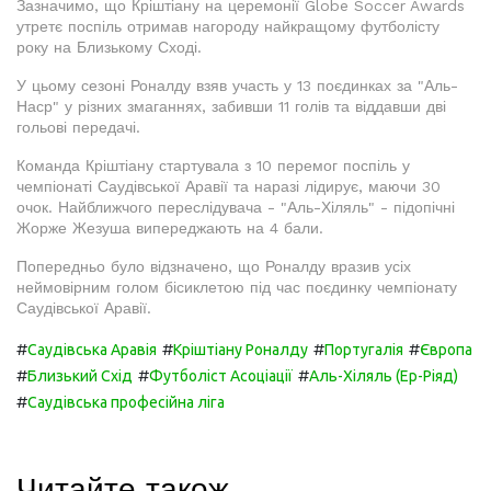
Зазначимо, що Кріштіану на церемонії Globe Soccer Awards
утретє поспіль отримав нагороду найкращому футболісту
року на Близькому Сході.
У цьому сезоні Роналду взяв участь у 13 поєдинках за "Аль-
Наср" у різних змаганнях, забивши 11 голів та віддавши дві
гольові передачі.
Команда Кріштіану стартувала з 10 перемог поспіль у
чемпіонаті Саудівської Аравії та наразі лідирує, маючи 30
очок. Найближчого переслідувача - "Аль-Хіляль" - підопічні
Жорже Жезуша випереджають на 4 бали.
Попередньо було відзначено, що Роналду вразив усіх
неймовірним голом бісиклетою під час поєдинку чемпіонату
Саудівської Аравії.
#
#
#
#
Саудівська Аравія
Кріштіану Роналду
Португалія
Європа
#
#
#
Близький Схід
Футболіст Асоціації
Аль-Хіляль (Ер-Ріяд)
#
Саудівська професійна ліга
Читайте також