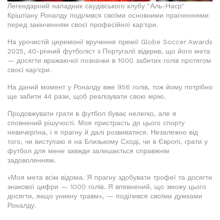
Легендарний нападник саудівського клубу "Аль-Наср"
Кріштіану Роналду поділився своїми основними прагненнями
перед закінченням своєї професійної кар'єри.
На урочистій церемонії вручення премії Globe Soccer Awards
2025, 40-річний футболіст з Португалії відкрив, що його мета
— досягти вражаючої позначки в 1000 забитих голів протягом
своєї кар'єри.
На даний момент у Роналду вже 956 голів, тож йому потрібно
ще забити 44 рази, щоб реалізувати свою мрію.
Продовжувати грати в футбол буває нелегко, але я
сповнений рішучості. Моя пристрасть до цього спорту
невичерпна, і я прагну й далі розвиватися. Незалежно від
того, чи виступаю я на Близькому Сході, чи в Європі, грати у
футбол для мене завжди залишається справжнім
задоволенням.
«Моя мета всім відома. Я прагну здобувати трофеї та досягти
знакової цифри — 1000 голів. Я впевнений, що зможу цього
досягти, якщо уникну травм», — поділився своїми думками
Роналду.