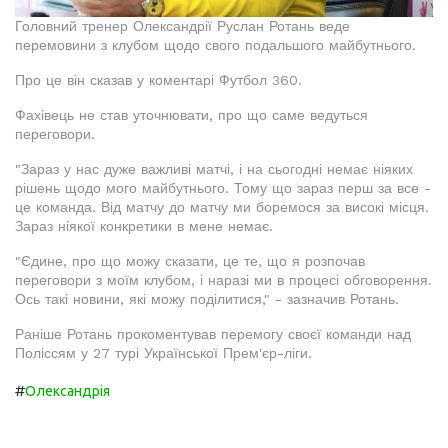
Головний тренер Олександрії Руслан Ротань веде
перемовини з клубом щодо свого подальшого майбутнього.
Про це він сказав у коментарі Футбол 360.
Фахівець не став уточнювати, про що саме ведуться
переговори.
"Зараз у нас дуже важливі матчі, і на сьогодні немає ніяких
рішень щодо мого майбутнього. Тому що зараз перш за все -
це команда. Від матчу до матчу ми боремося за високі місця.
Зараз ніякої конкретики в мене немає.
"Єдине, про що можу сказати, це те, що я розпочав
переговори з моїм клубом, і наразі ми в процесі обговорення.
Ось такі новини, які можу поділитися," - зазначив Ротань.
Раніше Ротань прокоментував перемогу своєї команди над
Поліссям у 27 турі Української Прем'єр-ліги.
#
Олександрія