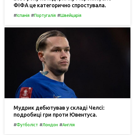
ФІФА це категорично спростувала.
#
#
#
Іспанія
Португалія
Швейцарія
Мудрик дебютував у складі Челсі:
подробиці гри проти Ювентуса.
#
#
#
Футболіст
Лондон
Англія