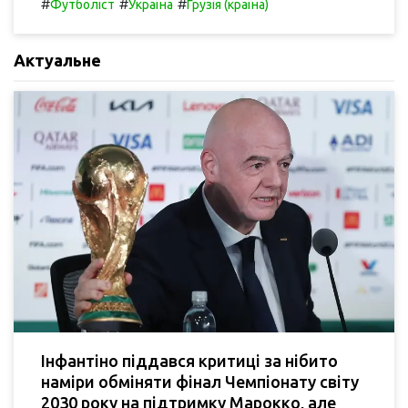
#
#
#
Футболіст
Україна
Грузія (країна)
Актуальне
Інфантіно піддався критиці за нібито
наміри обміняти фінал Чемпіонату світу
2030 року на підтримку Марокко, але