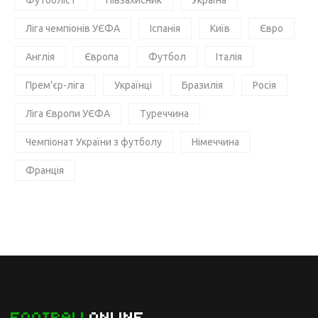
Футболіст
Півзахисник
Україна
Ліга чемпіонів УЄФА
Іспанія
Київ
Євро
Англія
Європа
Футбол
Італія
Прем'єр-ліга
Українці
Бразилія
Росія
Ліга Європи УЄФА
Туреччина
Чемпіонат України з футболу
Німеччина
Франція
FOOTBALL
ONLINE