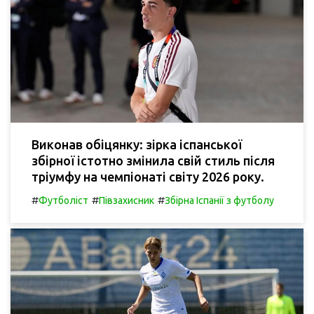
Виконав обіцянку: зірка іспанської
збірної істотно змінила свій стиль після
тріумфу на чемпіонаті світу 2026 року.
#
#
#
Футболіст
Півзахисник
Збірна Іспанії з футболу