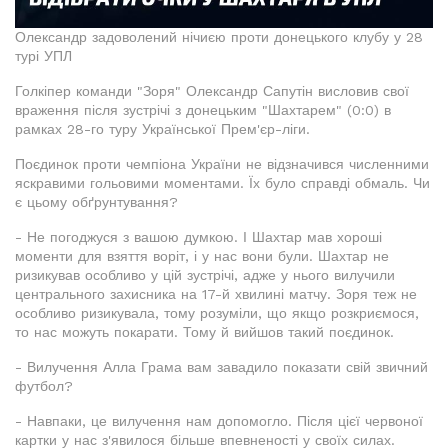
Олександр задоволений нічиєю проти донецького клубу у 28
турі УПЛ
Голкіпер команди "Зоря" Олександр Сапутін висловив свої
враження після зустрічі з донецьким "Шахтарем" (0:0) в
рамках 28-го туру Української Прем'єр-ліги.
Поєдинок проти чемпіона України не відзначився численними
яскравими гольовими моментами. Їх було справді обмаль. Чи
є цьому обґрунтування?
- Не погоджуся з вашою думкою. І Шахтар мав хороші
моменти для взяття воріт, і у нас вони були. Шахтар не
ризикував особливо у цій зустрічі, адже у нього вилучили
центрального захисника на 17-й хвилині матчу. Зоря теж не
особливо ризикувала, тому розуміли, що якщо розкриємося,
то нас можуть покарати. Тому й вийшов такий поєдинок.
- Вилучення Алла Грама вам завадило показати свій звичний
футбол?
- Навпаки, це вилучення нам допомогло. Після цієї червоної
картки у нас з'явилося більше впевненості у своїх силах.