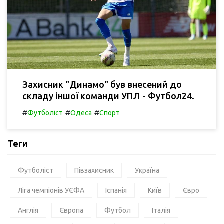
Захисник "Динамо" був внесений до
складу іншої команди УПЛ - Футбол24.
#
#
#
Футболіст
Одеса
Спорт
Теги
Футболіст
Півзахисник
Україна
Ліга чемпіонів УЄФА
Іспанія
Київ
Євро
Англія
Європа
Футбол
Італія