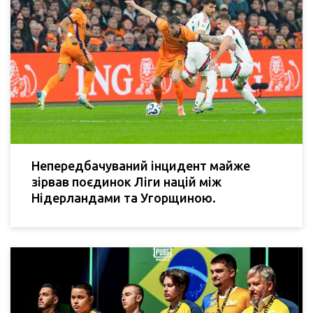
Непередбачуваний інцидент майже
зірвав поєдинок Ліги націй між
Нідерландами та Угорщиною.