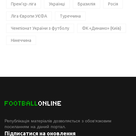
Прем'єр-ліга
Українці
Бразилія
Росія
Ліга Європи УЄФА
Туреччина
Чемпіонат України з футболу
ФК «Динамо» (Київ)
Німеччина
FOOTBALL
ONLINE
Републікація матеріалів дозволяється з обов'язковим
посиланням на даний портал.
Підписатися на оновлення