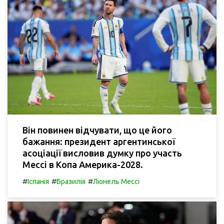
Він повинен відчувати, що це його
бажання: президент аргентинської
асоціації висловив думку про участь
Мессі в Копа Америка-2028.
#
#
#
Іспанія
Бразилія
Ліонель Мессі