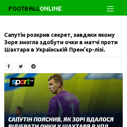
FOOTBALL
ONLINE
Сапутін розкрив секрет, завдяки якому
Зоря змогла здобути очки в матчі проти
Шахтаря в Українській Прем'єр-лізі.