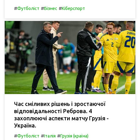
#
#
#
Футболіст
Бізнес
Кіберспорт
Час сміливих рішень і зростаючої
відповідальності Реброва. 4
захоплюючі аспекти матчу Грузія -
Україна.
#
#
#
Футболіст
Італія
Грузія (країна)