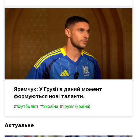
Яремчук: У Грузії в даний момент
формуються нові таланти.
#
#
#
Футболіст
Україна
Грузія (країна)
Актуальне