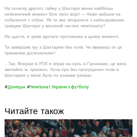
На початку другого тайму у Шахтаря виник найбільш
небезпечний момент біля твоїх воріт — Кевін вийшов на
побачення з тобою. Як ти зміг впоратися з найяскравішим
гравцем Шахтаря у весняній частині чемпіонату?
На щастя, я зумів здолати противника в цьому моменті.
Ти завершив гру з Шахтарем без голів. Чи вважаєш ти це
приємним досягненням?
- Так. Вперше в УПЛ я зіграв на нуль із Гірниками, це мені,
звичайно ж, приємно. Хоча ігри без пропущених голів із
Шахтарем у мене були по юнакам раніше.
#
#
Донецьк
Чемпіонат України з футболу
Читайте також