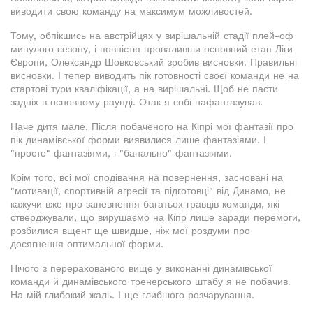
виводити свою команду на максимум можливостей.
Тому, обпікшись на австрійцях у вирішальній стадії плей-оф
минулого сезону, і повністю проваливши основний етап Ліги
Європи, Олександр Шовковський зробив висновки. Правильні
висновки. І тепер виводить пік готовності своєї команди не на
стартові тури кваліфікації, а на вирішальні. Щоб не пасти
задніх в основному раунді. Отак я собі нафантазував.
Наче дитя мале. Після побаченого на Кіпрі мої фантазії про
пік динамівської форми виявилися лише фантазіями. І
"просто" фантазіями, і "банально" фантазіями.
Крім того, всі мої сподівання на повернення, засновані на
"мотивації, спортивній агресії та підготовці" від Динамо, не
кажучи вже про запевнення багатьох гравців команди, які
стверджували, що вирушаємо на Кіпр лише заради перемоги,
розбилися вщент ще швидше, ніж мої роздуми про
досягнення оптимальної форми.
Нічого з перерахованого вище у виконанні динамівської
команди й динамівського тренерського штабу я не побачив.
На мій глибокий жаль. І ще глибшого розчарування.