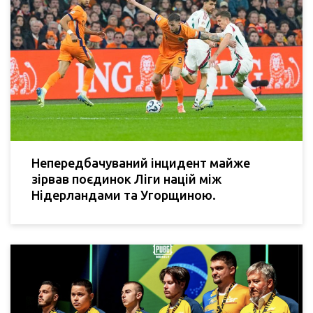
Непередбачуваний інцидент майже
зірвав поєдинок Ліги націй між
Нідерландами та Угорщиною.