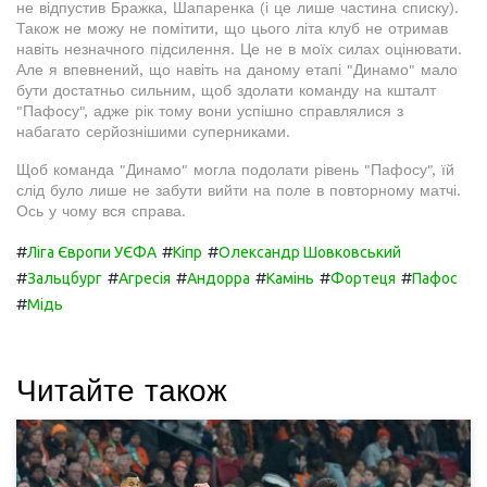
не відпустив Бражка, Шапаренка (і це лише частина списку).
Також не можу не помітити, що цього літа клуб не отримав
навіть незначного підсилення. Це не в моїх силах оцінювати.
Але я впевнений, що навіть на даному етапі "Динамо" мало
бути достатньо сильним, щоб здолати команду на кшталт
"Пафосу", адже рік тому вони успішно справлялися з
набагато серйознішими суперниками.
Щоб команда "Динамо" могла подолати рівень "Пафосу", їй
слід було лише не забути вийти на поле в повторному матчі.
Ось у чому вся справа.
#
#
#
Ліга Європи УЄФА
Кіпр
Олександр Шовковський
#
#
#
#
#
#
Зальцбург
Агресія
Андорра
Камінь
Фортеця
Пафос
#
Мідь
Читайте також