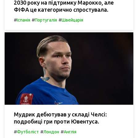
2030 року на підтримку Марокко, але
ФІФА це категорично спростувала.
#
#
#
Іспанія
Португалія
Швейцарія
Мудрик дебютував у складі Челсі:
подробиці гри проти Ювентуса.
#
#
#
Футболіст
Лондон
Англія