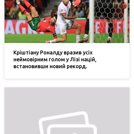
Кріштіану Роналду вразив усіх
неймовірним голом у Лізі націй,
встановивши новий рекорд.