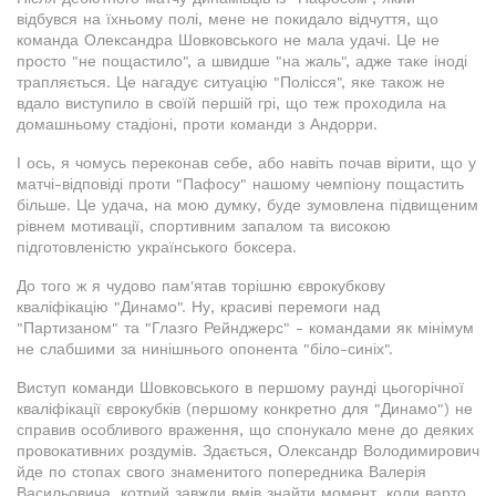
відбувся на їхньому полі, мене не покидало відчуття, що
команда Олександра Шовковського не мала удачі. Це не
просто "не пощастило", а швидше "на жаль", адже таке іноді
трапляється. Це нагадує ситуацію "Полісся", яке також не
вдало виступило в своїй першій грі, що теж проходила на
домашньому стадіоні, проти команди з Андорри.
І ось, я чомусь переконав себе, або навіть почав вірити, що у
матчі-відповіді проти "Пафосу" нашому чемпіону пощастить
більше. Це удача, на мою думку, буде зумовлена підвищеним
рівнем мотивації, спортивним запалом та високою
підготовленістю українського боксера.
До того ж я чудово пам'ятав торішню єврокубкову
кваліфікацію "Динамо". Ну, красиві перемоги над
"Партизаном" та "Глазго Рейнджерс" - командами як мінімум
не слабшими за нинішнього опонента "біло-синіх".
Виступ команди Шовковського в першому раунді цьогорічної
кваліфікації єврокубків (першому конкретно для "Динамо") не
справив особливого враження, що спонукало мене до деяких
провокативних роздумів. Здається, Олександр Володимирович
йде по стопах свого знаменитого попередника Валерія
Васильовича, котрий завжди вмів знайти момент, коли варто