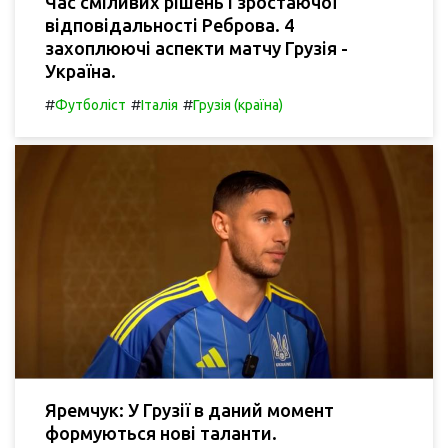
Час сміливих рішень і зростаючої
відповідальності Реброва. 4
захоплюючі аспекти матчу Грузія -
Україна.
#
#
#
Футболіст
Італія
Грузія (країна)
Яремчук: У Грузії в даний момент
формуються нові таланти.