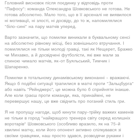
Головний висновок після поєдинку у відповідь проти
"Пафосу": команда Олександра Шовковського не готова. Не
готова абсолютно. Мало того, що в її арсеналі не виявилося
ні мотивації, ні злості, ні досвіду, до то ж, напомилялися
"біло-сині" на пару матчів уперед.
Варто зазначити, що помилки виникали в буквальному сенсі
на абсолютно рівному місці, без зовнішнього втручання. І
помилялися не тільки молоді гравці, такі як Нещерет, Бражко
чи Михавко, а й досвідчені футболісти, які вже мали за
спиною чимало матчів, як-от Буяльський, Тимчик і
Шапаренко.
Помилки в тотальному динамівському виконанні - вражаючі.
Якщо б подібні ситуації трапилися в матчі проти "Зальцбурга"
або навіть "Рейнджерс", це можна було б сприйняти інакше.
Але коли граєш проти команди, яка, принаймні, не
перевершує нашу, це вже свідчить про поганий стиль гри.
Я не пропущу нагоди, щоб кинути пару-трійку важких каменів
не тільки в город "найкращого тренера світу серед колишніх
воротарів" Шовковського (особливо вразило, як на 75-й
хвилині матчу, коли його опонент активно спілкувався зі
своїми гравцями, наш просто здався, розводячи руками і