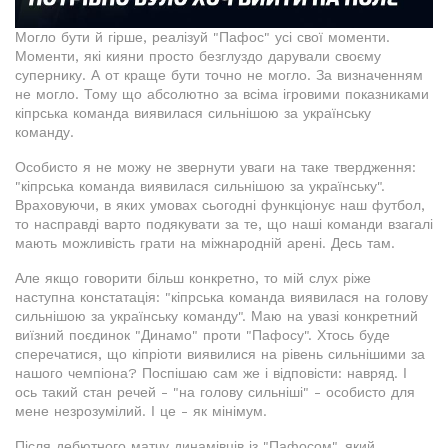
Могло бути й гірше, реалізуй "Пафос" усі свої моменти.
Моменти, які кияни просто безглуздо дарували своєму
супернику. А от краще бути точно не могло. За визначенням
не могло. Тому що абсолютно за всіма ігровими показниками
кіпрська команда виявилася сильнішою за українську
команду.
Особисто я не можу не звернути уваги на таке твердження:
"кіпрська команда виявилася сильнішою за українську".
Враховуючи, в яких умовах сьогодні функціонує наш футбол,
то насправді варто подякувати за те, що наші команди взагалі
мають можливість грати на міжнародній арені. Десь там.
Але якщо говорити більш конкретно, то мій слух ріже
наступна констатація: "кіпрська команда виявилася на голову
сильнішою за українську команду". Маю на увазі конкретний
виїзний поєдинок "Динамо" проти "Пафосу". Хтось буде
сперечатися, що кіпріоти виявилися на рівень сильнішими за
нашого чемпіона? Поспішаю сам же і відповісти: навряд. І
ось такий стан речей - "на голову сильніші" - особисто для
мене незрозумілий. І це - як мінімум.
Після дебютного матчу динамівців із "Пафосом", який