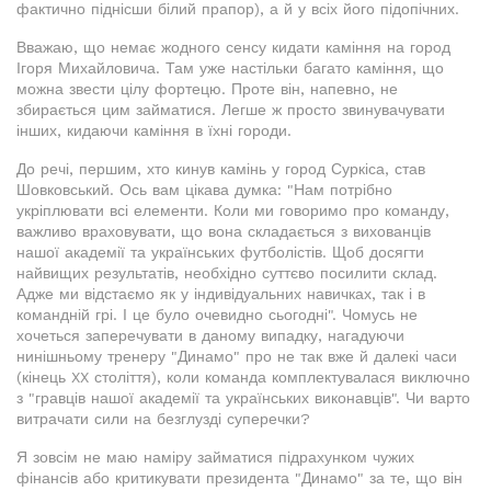
фактично піднісши білий прапор), а й у всіх його підопічних.
Вважаю, що немає жодного сенсу кидати каміння на город
Ігоря Михайловича. Там уже настільки багато каміння, що
можна звести цілу фортецю. Проте він, напевно, не
збирається цим займатися. Легше ж просто звинувачувати
інших, кидаючи каміння в їхні городи.
До речі, першим, хто кинув камінь у город Суркіса, став
Шовковський. Ось вам цікава думка: "Нам потрібно
укріплювати всі елементи. Коли ми говоримо про команду,
важливо враховувати, що вона складається з вихованців
нашої академії та українських футболістів. Щоб досягти
найвищих результатів, необхідно суттєво посилити склад.
Адже ми відстаємо як у індивідуальних навичках, так і в
командній грі. І це було очевидно сьогодні". Чомусь не
хочеться заперечувати в даному випадку, нагадуючи
нинішньому тренеру "Динамо" про не так вже й далекі часи
(кінець XX століття), коли команда комплектувалася виключно
з "гравців нашої академії та українських виконавців". Чи варто
витрачати сили на безглузді суперечки?
Я зовсім не маю наміру займатися підрахунком чужих
фінансів або критикувати президента "Динамо" за те, що він