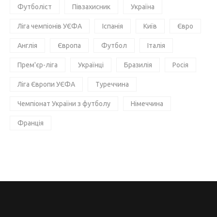
Футболіст
Півзахисник
Україна
Ліга чемпіонів УЄФА
Іспанія
Київ
Євро
Англія
Європа
Футбол
Італія
Прем'єр-ліга
Українці
Бразилія
Росія
Ліга Європи УЄФА
Туреччина
Чемпіонат України з футболу
Німеччина
Франція