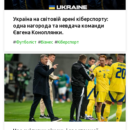
Україна на світовій арені кіберспорту:
одна нагорода та невдача команди
Євгена Коноплянки.
#
#
#
Футболіст
Бізнес
Кіберспорт