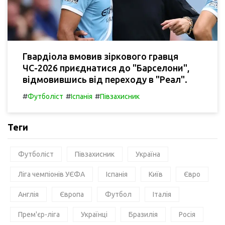
Гвардіола вмовив зіркового гравця
ЧС-2026 приєднатися до "Барселони",
відмовившись від переходу в "Реал".
#
#
#
Футболіст
Іспанія
Півзахисник
Теги
Футболіст
Півзахисник
Україна
Ліга чемпіонів УЄФА
Іспанія
Київ
Євро
Англія
Європа
Футбол
Італія
Прем'єр-ліга
Українці
Бразилія
Росія