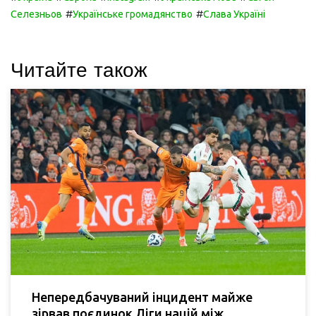
#
#
Селезньов
Українське громадянство
Слава Україні
Читайте також
Непередбачуваний інцидент майже
зірвав поєдинок Ліги націй між