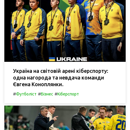
Україна на світовій арені кіберспорту:
одна нагорода та невдача команди
Євгена Коноплянки.
#
#
#
Футболіст
Бізнес
Кіберспорт