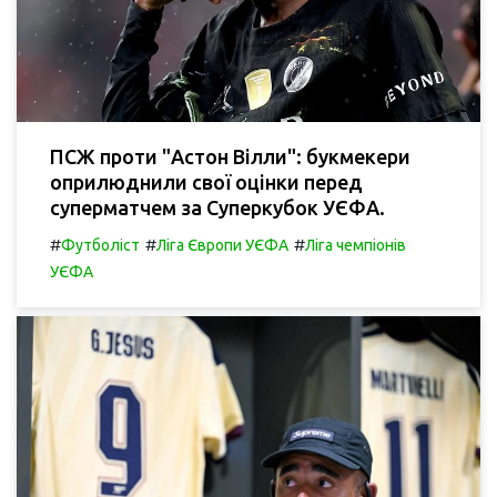
ПСЖ проти "Астон Вілли": букмекери
оприлюднили свої оцінки перед
суперматчем за Суперкубок УЄФА.
#
#
#
Футболіст
Ліга Європи УЄФА
Ліга чемпіонів
УЄФА