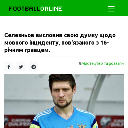
FOOTBALL
ONLINE
Селезньов висловив свою думку щодо
мовного інциденту, пов'язаного з 16-
річним гравцем.
#
Мистецтво та розваги