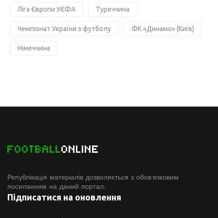
Ліга Європи УЄФА
Туреччина
Чемпіонат України з футболу
ФК «Динамо» (Київ)
Німеччина
FOOTBALL
ONLINE
Републікація матеріалів дозволяється з обов'язковим
посиланням на даний портал.
Підписатися на оновлення