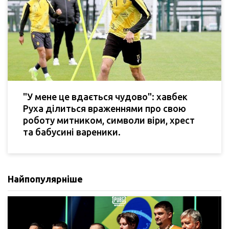
"У мене це вдається чудово": хавбек
Руха ділиться враженнями про свою
роботу митником, символи віри, хрест
та бабусині вареники.
Найпопулярніше