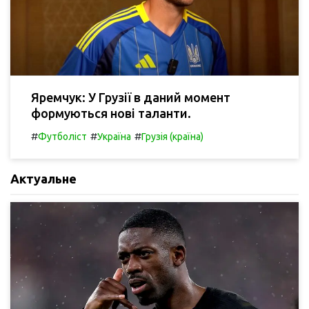
Яремчук: У Грузії в даний момент
формуються нові таланти.
#
#
#
Футболіст
Україна
Грузія (країна)
Актуальне