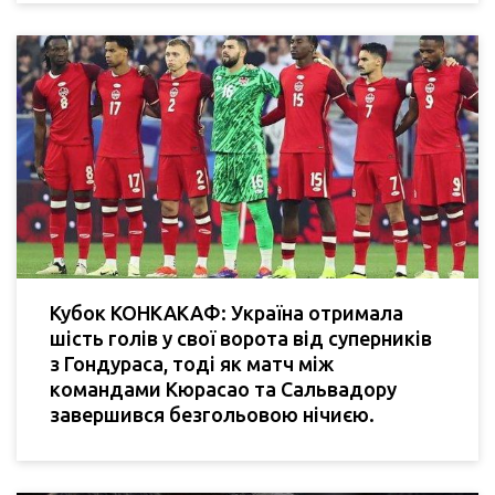
Кубок КОНКАКАФ: Україна отримала
шість голів у свої ворота від суперників
з Гондураса, тоді як матч між
командами Кюрасао та Сальвадору
завершився безгольовою нічиєю.