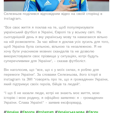
Селезньов поділився відповідним відео на своїй сторінці в
Instagram.
"Все своє життя я поклав на те, щоб популяризувати
український футбол в Україні, Європі та у всьому світі. На
сьогоднішній день я вчу українську мову та намагаюся вільно
на ній розмовляти. За час війни я доклав усіх зусиль для того,
щоб Україна була сильною, вільною та незалежною. Я не
хочу бути учасником мовних скандалів та не дозволю
використовувати своє прізвище у ситуаціях, котрі будуть
суперечливими для України", - сказав футболіст.
Він наголосив, що "все, що є у моїх силах, я роблю для
перемоги України". За словами Селезньова, його історії в
instagram та ЗМІ "говорять про те, що я громадянин України,
який підтримує своїх героїв, бійців та людей".
"І що б не казали люди, котрі не знають моє життя, мою
історію і мою родину, я офіційно заявляю: я - громадянин
України. Слава Україні!" - заявив ексфорвард.
#
#
#
#
#
Україна
Європа
Instagram
Українська мова
Євген