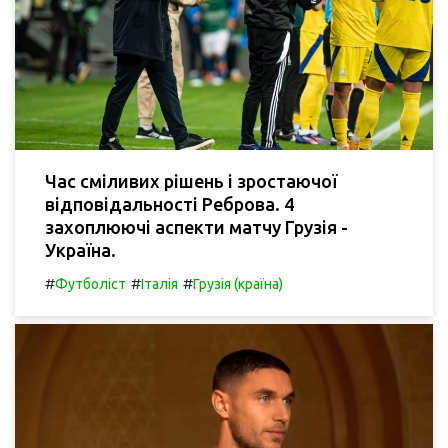
Час сміливих рішень і зростаючої
відповідальності Реброва. 4
захоплюючі аспекти матчу Грузія -
Україна.
#
#
#
Футболіст
Італія
Грузія (країна)