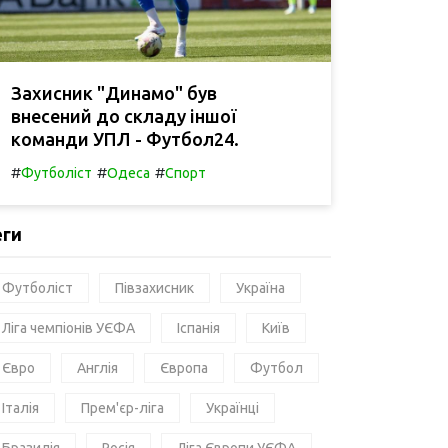
Захисник "Динамо" був
внесений до складу іншої
команди УПЛ - Футбол24.
#
#
#
Футболіст
Одеса
Спорт
еги
Футболіст
Півзахисник
Україна
Ліга чемпіонів УЄФА
Іспанія
Київ
Євро
Англія
Європа
Футбол
Італія
Прем'єр-ліга
Українці