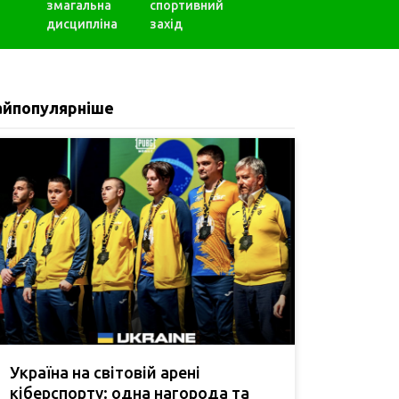
змагальна
спортивний
дисципліна
захід
айпопулярніше
Україна на світовій арені
кіберспорту: одна нагорода та