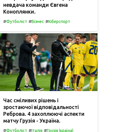
невдача команди Євгена
Коноплянки.
#
#
#
Футболіст
Бізнес
Кіберспорт
Час сміливих рішень і
зростаючої відповідальності
Реброва. 4 захоплюючі аспекти
матчу Грузія - Україна.
#
#
#
Футболіст
Італія
Грузія (країна)