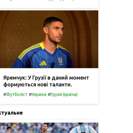
Яремчук: У Грузії в даний момент
формуються нові таланти.
#
#
#
Футболіст
Україна
Грузія (країна)
ктуальне