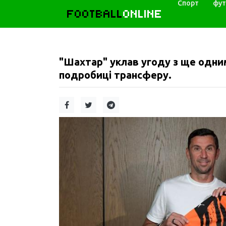
Спорт
фут
FOOTBALL
ONLINE
"Шахтар" уклав угоду з ще одн
подробиці трансферу.