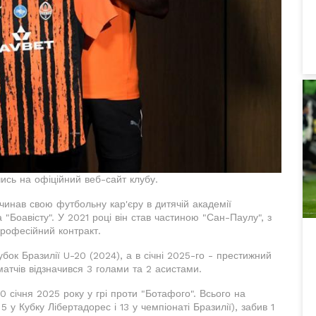
сь на офіційний веб-сайт клубу.
очинав свою футбольну кар'єру в дитячій академії
"Боавісту". У 2021 році він став частиною "Сан-Паулу", з
професійний контракт.
ок Бразилії U-20 (2024), а в січні 2025-го - престижний
атчів відзначився 3 голами та 2 асистами.
 січня 2025 року у грі проти "Ботафого". Всього на
 у Кубку Лібертадорес і 13 у чемпіонаті Бразилії), забив 1