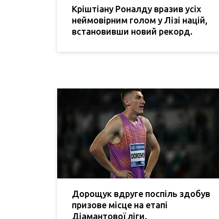
Кріштіану Роналду вразив усіх
неймовірним голом у Лізі націй,
встановивши новий рекорд.
Дорощук вдруге поспіль здобув
призове місце на етапі
Діамантової ліги.