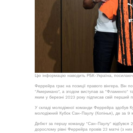
Цю інформацію наводить РБК-Україна, посилаючи
Феррейра грає на позиції правого вінгера. Він п
"Американо", а згодом виступав за "Фламенго" та 
яким у березні 2023 року підписав свій перший 
У складі молодіжної команди Феррейра здобув Куб
молодіжний Кубок Сан-Паулу (Копінья), де за 9 м
Дебют за першу команду "Сан-Паулу" відбувся 20
дорослому рівні Феррейра провів 23 матчі (з них 5