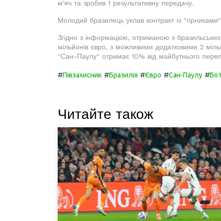
м'яч та зробив 1 результативну передачу.
Молодий бразилець уклав контракт із "гірниками
Згідно з інформацією, отриманою з бразильських
мільйонів євро, з можливими додатковими 2 мільй
"Сан-Паулу" отримає 10% від майбутнього пере
#
#
#
#
#
Півзахисник
Бразилія
Євро
Сан-Паулу
Бот
Читайте також