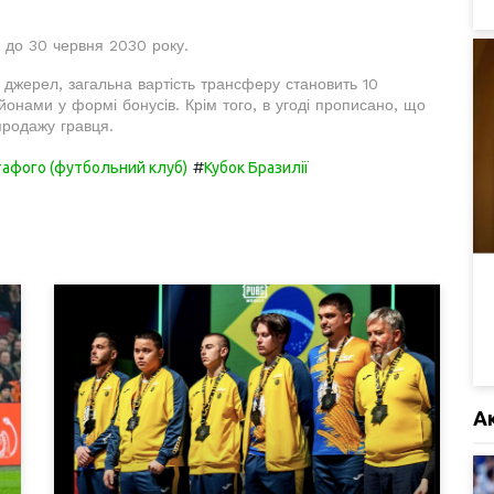
" до 30 червня 2030 року.
 джерел, загальна вартість трансферу становить 10
онами у формі бонусів. Крім того, в угоді прописано, що
продажу гравця.
#
афого (футбольний клуб)
Кубок Бразилії
А