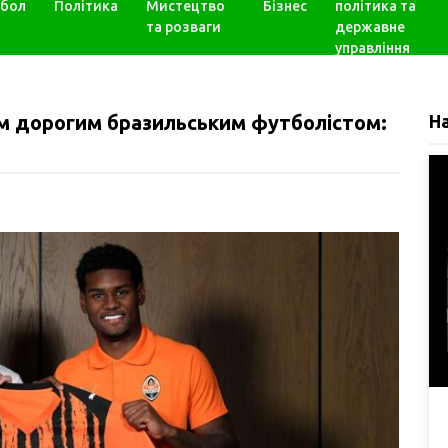
бол
Політика
Мистецтво
Бізнес
політика та
та розваги
державне
управління
им дорогим бразильським футболістом:
Н