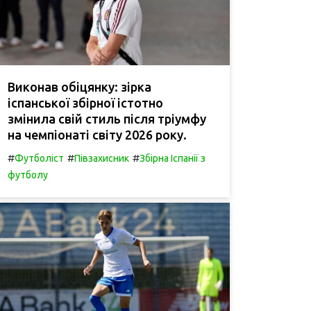
Виконав обіцянку: зірка
іспанської збірної істотно
змінила свій стиль після тріумфу
на чемпіонаті світу 2026 року.
#
#
#
Футболіст
Півзахисник
Збірна Іспанії з
футболу