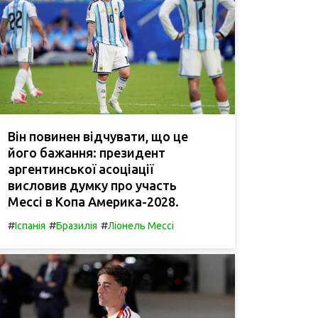
Він повинен відчувати, що це
його бажання: президент
аргентинської асоціації
висловив думку про участь
Мессі в Копа Америка-2028.
#
#
#
Іспанія
Бразилія
Ліонель Мессі