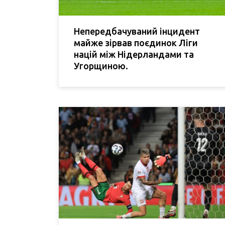
Непередбачуваний інцидент
майже зірвав поєдинок Ліги
націй між Нідерландами та
Угорщиною.