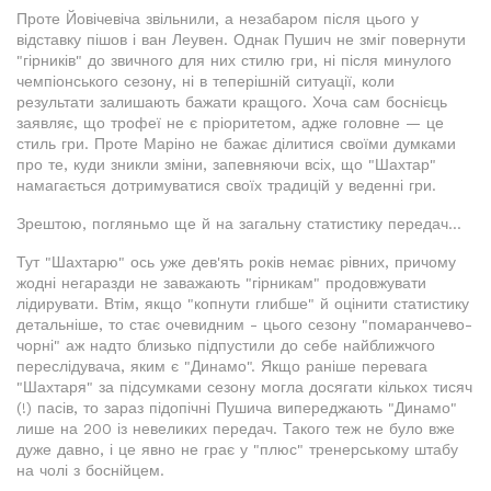
Проте Йовічевіча звільнили, а незабаром після цього у
відставку пішов і ван Леувен. Однак Пушич не зміг повернути
"гірників" до звичного для них стилю гри, ні після минулого
чемпіонського сезону, ні в теперішній ситуації, коли
результати залишають бажати кращого. Хоча сам боснієць
заявляє, що трофеї не є пріоритетом, адже головне — це
стиль гри. Проте Маріно не бажає ділитися своїми думками
про те, куди зникли зміни, запевняючи всіх, що "Шахтар"
намагається дотримуватися своїх традицій у веденні гри.
Зрештою, погляньмо ще й на загальну статистику передач...
Тут "Шахтарю" ось уже дев'ять років немає рівних, причому
жодні негаразди не заважають "гірникам" продовжувати
лідирувати. Втім, якщо "копнути глибше" й оцінити статистику
детальніше, то стає очевидним - цього сезону "помаранчево-
чорні" аж надто близько підпустили до себе найближчого
переслідувача, яким є "Динамо". Якщо раніше перевага
"Шахтаря" за підсумками сезону могла досягати кількох тисяч
(!) пасів, то зараз підопічні Пушича випереджають "Динамо"
лише на 200 із невеликих передач. Такого теж не було вже
дуже давно, і це явно не грає у "плюс" тренерському штабу
на чолі з боснійцем.