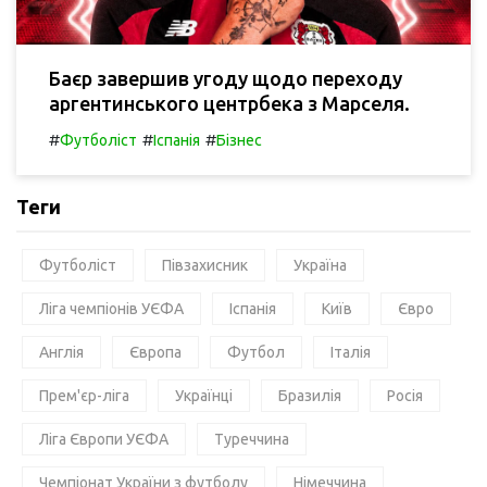
Баєр завершив угоду щодо переходу
аргентинського центрбека з Марселя.
#
#
#
Футболіст
Іспанія
Бізнес
Теги
Футболіст
Півзахисник
Україна
Ліга чемпіонів УЄФА
Іспанія
Київ
Євро
Англія
Європа
Футбол
Італія
Прем'єр-ліга
Українці
Бразилія
Росія
Ліга Європи УЄФА
Туреччина
Чемпіонат України з футболу
Німеччина