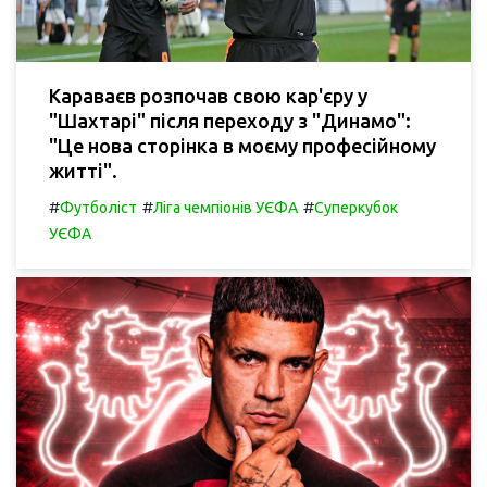
Караваєв розпочав свою кар'єру у
"Шахтарі" після переходу з "Динамо":
"Це нова сторінка в моєму професійному
житті".
#
#
#
Футболіст
Ліга чемпіонів УЄФА
Суперкубок
УЄФА