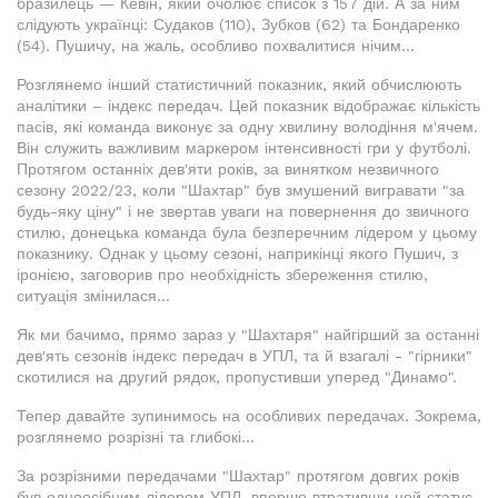
бразилець — Кевін, який очолює список з 157 дій. А за ним
слідують українці: Судаков (110), Зубков (62) та Бондаренко
(54). Пушичу, на жаль, особливо похвалитися нічим...
Розглянемо інший статистичний показник, який обчислюють
аналітики – індекс передач. Цей показник відображає кількість
пасів, які команда виконує за одну хвилину володіння м'ячем.
Він служить важливим маркером інтенсивності гри у футболі.
Протягом останніх дев'яти років, за винятком незвичного
сезону 2022/23, коли "Шахтар" був змушений вигравати "за
будь-яку ціну" і не звертав уваги на повернення до звичного
стилю, донецька команда була безперечним лідером у цьому
показнику. Однак у цьому сезоні, наприкінці якого Пушич, з
іронією, заговорив про необхідність збереження стилю,
ситуація змінилася...
Як ми бачимо, прямо зараз у "Шахтаря" найгірший за останні
дев'ять сезонів індекс передач в УПЛ, та й взагалі - "гірники"
скотилися на другий рядок, пропустивши уперед "Динамо".
Тепер давайте зупинимось на особливих передачах. Зокрема,
розглянемо розрізні та глибокі...
За розрізними передачами "Шахтар" протягом довгих років
був одноосібним лідером УПЛ, вперше втративши цей статус