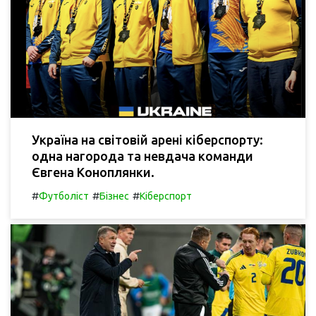
Україна на світовій арені кіберспорту:
одна нагорода та невдача команди
Євгена Коноплянки.
#
#
#
Футболіст
Бізнес
Кіберспорт