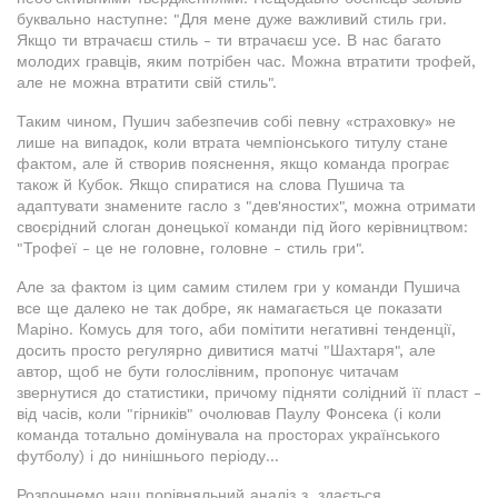
буквально наступне: "Для мене дуже важливий стиль гри.
Якщо ти втрачаєш стиль - ти втрачаєш усе. В нас багато
молодих гравців, яким потрібен час. Можна втратити трофей,
але не можна втратити свій стиль".
Таким чином, Пушич забезпечив собі певну «страховку» не
лише на випадок, коли втрата чемпіонського титулу стане
фактом, але й створив пояснення, якщо команда програє
також й Кубок. Якщо спиратися на слова Пушича та
адаптувати знамените гасло з "дев'яностих", можна отримати
своєрідний слоган донецької команди під його керівництвом:
"Трофеї - це не головне, головне - стиль гри".
Але за фактом із цим самим стилем гри у команди Пушича
все ще далеко не так добре, як намагається це показати
Маріно. Комусь для того, аби помітити негативні тенденції,
досить просто регулярно дивитися матчі "Шахтаря", але
автор, щоб не бути голослівним, пропонує читачам
звернутися до статистики, причому підняти солідний її пласт -
від часів, коли "гірників" очолював Паулу Фонсека (і коли
команда тотально домінувала на просторах українського
футболу) і до нинішнього періоду...
Розпочнемо наш порівняльний аналіз з, здається,