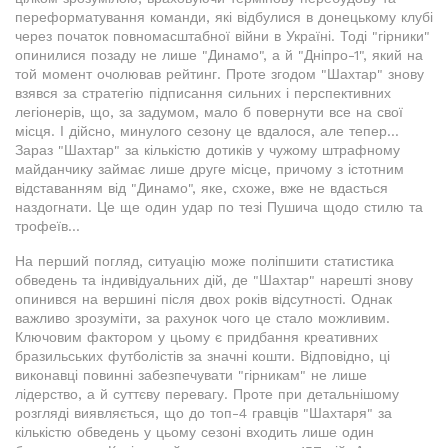
переформатування команди, які відбулися в донецькому клубі
через початок повномасштабної війни в Україні. Тоді "гірники"
опинилися позаду не лише "Динамо", а й "Дніпро-1", який на
той момент очолював рейтинг. Проте згодом "Шахтар" знову
взявся за стратегію підписання сильних і перспективних
легіонерів, що, за задумом, мало б повернути все на свої
місця. І дійсно, минулого сезону це вдалося, але тепер...
Зараз "Шахтар" за кількістю дотиків у чужому штрафному
майданчику займає лише друге місце, причому з істотним
відставанням від "Динамо", яке, схоже, вже не вдасться
наздогнати. Це ще один удар по тезі Пушича щодо стилю та
трофеїв...
На перший погляд, ситуацію може поліпшити статистика
обведень та індивідуальних дій, де "Шахтар" нарешті знову
опинився на вершині після двох років відсутності. Однак
важливо зрозуміти, за рахунок чого це стало можливим.
Ключовим фактором у цьому є придбання креативних
бразильських футболістів за значні кошти. Відповідно, ці
виконавці повинні забезпечувати "гірникам" не лише
лідерство, а й суттєву перевагу. Проте при детальнішому
розгляді виявляється, що до топ-4 гравців "Шахтаря" за
кількістю обведень у цьому сезоні входить лише один