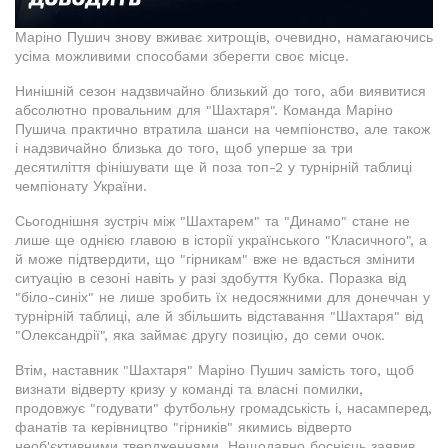
Маріно Пушич знову вживає хитрощів, очевидно, намагаючись
усіма можливими способами зберегти своє місце.
Нинішній сезон надзвичайно близький до того, аби виявитися
абсолютно провальним для "Шахтаря". Команда Маріно
Пушича практично втратила шанси на чемпіонство, але також
і надзвичайно близька до того, щоб уперше за три
десятиліття фінішувати ще й поза топ-2 у турнірній таблиці
чемпіонату України.
Сьогоднішня зустріч між "Шахтарем" та "Динамо" стане не
лише ще однією главою в історії українського "Класичного", а
й може підтвердити, що "гірникам" вже не вдасться змінити
ситуацію в сезоні навіть у разі здобуття Кубка. Поразка від
"біло-синіх" не лише зробить їх недосяжними для донеччан у
турнірній таблиці, але й збільшить відставання "Шахтаря" від
"Олександрії", яка займає другу позицію, до семи очок.
Втім, наставник "Шахтаря" Маріно Пушич замість того, щоб
визнати відверту кризу у команді та власні помилки,
продовжує "годувати" футбольну громадськість і, насамперед,
фанатів та керівництво "гірників" якимись відверто
необ'єктивними твердженнями. Нещодавно боснієць заявив