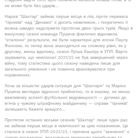
не може бути без ударів...
Наразі "Шахтар" займає перше місце в лізі, проте перевага
"гірників" над "Динамо" є досить невеликою, і теоретично її
можна швидко надолужити протягом двох-трьох турів. Якщо в
минулому сезоні команда Пушича фактично відновила
"еталонні" результати, які були характерні для епохи Паулу
Фонсеки, то тепер вона знаходиться на схожому рівні, як у
другому, менш вдалому, сезоні Луїша Каштру в УПЛ. Варто
зауважити, що чемпіонат 2021/22 не був завершений через
війну, тому статистика цього сезону наведена лише для
загального уявлення і не повинна враховуватися при
порівняннях.
Хоча за кількістю ударів ситуація для "Шахтаря" та Маріно
Пушича виглядає відносно прийнятно, то в іншому, не менш
важливому аспекті футбольної видовищності — дотиках до
м'яча у чужому штрафному майданчику — справи "гірників"
залишають бажати кращого...
Протягом останніх восьми сезонів "Шахтар" лише один раз
не займав перше місце в чемпіонаті за цим показником. Це
сталося в сезоні УПЛ-2022/23, і причина цього "зазнання" є
цілком зрозумілою, враховуючи термінову перебудову та