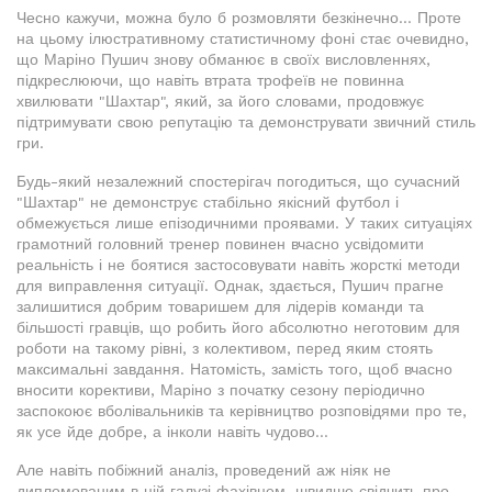
Чесно кажучи, можна було б розмовляти безкінечно... Проте
на цьому ілюстративному статистичному фоні стає очевидно,
що Маріно Пушич знову обманює в своїх висловленнях,
підкреслюючи, що навіть втрата трофеїв не повинна
хвилювати "Шахтар", який, за його словами, продовжує
підтримувати свою репутацію та демонструвати звичний стиль
гри.
Будь-який незалежний спостерігач погодиться, що сучасний
"Шахтар" не демонструє стабільно якісний футбол і
обмежується лише епізодичними проявами. У таких ситуаціях
грамотний головний тренер повинен вчасно усвідомити
реальність і не боятися застосовувати навіть жорсткі методи
для виправлення ситуації. Однак, здається, Пушич прагне
залишитися добрим товаришем для лідерів команди та
більшості гравців, що робить його абсолютно неготовим для
роботи на такому рівні, з колективом, перед яким стоять
максимальні завдання. Натомість, замість того, щоб вчасно
вносити корективи, Маріно з початку сезону періодично
заспокоює вболівальників та керівництво розповідями про те,
як усе йде добре, а інколи навіть чудово...
Але навіть побіжний аналіз, проведений аж ніяк не
дипломованим в цій галузі фахівцем, швидше свідчить про