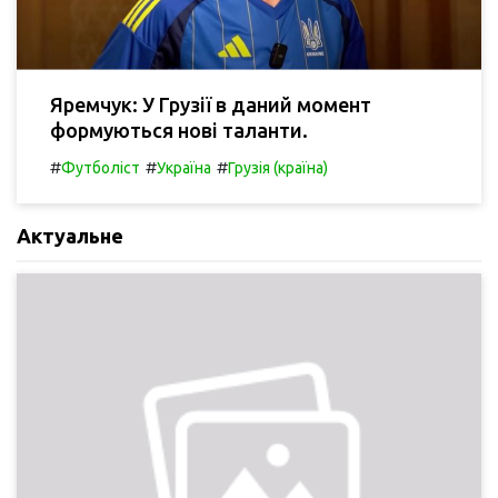
Яремчук: У Грузії в даний момент
формуються нові таланти.
#
#
#
Футболіст
Україна
Грузія (країна)
Актуальне