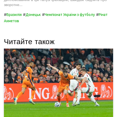
зворотне...
#
#
#
#
Бразилія
Донецьк
Чемпіонат України з футболу
Рінат
Ахметов
Читайте також