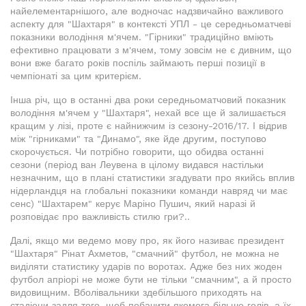
найелементарнішого, але водночас надзвичайно важливого
аспекту для "Шахтаря" в контексті УПЛ - це середньоматчеві
показники володіння м'ячем. "Гірники" традиційно вміють
ефективно працювати з м'ячем, тому зовсім не є дивним, що
вони вже багато років поспіль займають перші позиції в
чемпіонаті за цим критерієм.
Інша річ, що в останні два роки середньоматчовий показник
володіння м'ячем у "Шахтаря", нехай все ще й залишається
кращим у лізі, проте є найнижчим із сезону-2016/17. І відрив
між "гірниками" та "Динамо", яке йде другим, поступово
скорочується. Чи потрібно говорити, що обидва останні
сезони (період ван Леувена в цілому видався настільки
незначним, що в плані статистики згадувати про якийсь вплив
нідерландця на глобальні показники команди навряд чи має
сенс) "Шахтарем" керує Маріно Пушич, який наразі й
розповідає про важливість стилю гри?..
Далі, якщо ми ведемо мову про, як його називає президент
"Шахтаря" Рінат Ахметов, "смачний" футбол, не можна не
виділяти статистику ударів по воротах. Адже без них жоден
футбол апріорі не може бути не тільки "смачним", а й просто
видовищним. Вболівальники здебільшого приходять на
стадіони задля того, щоб побачити якомога більше голів, а їх