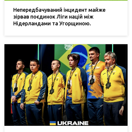
Непередбачуваний інцидент майже
зірвав поєдинок Ліги націй між
Нідерландами та Угорщиною.