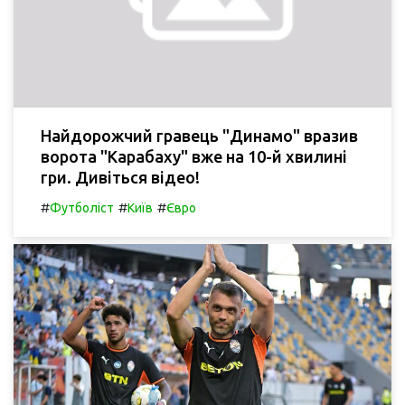
Найдорожчий гравець "Динамо" вразив
ворота "Карабаху" вже на 10-й хвилині
гри. Дивіться відео!
#
#
#
Футболіст
Київ
Євро