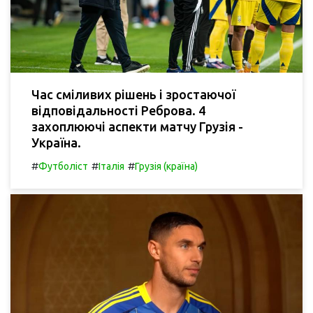
Час сміливих рішень і зростаючої
відповідальності Реброва. 4
захоплюючі аспекти матчу Грузія -
Україна.
#
#
#
Футболіст
Італія
Грузія (країна)