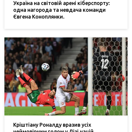
Україна на світовій арені кіберспорту:
одна нагорода та невдача команди
Євгена Коноплянки.
Кріштіану Роналду вразив усіх
неймовірним голом у Лізі націй,