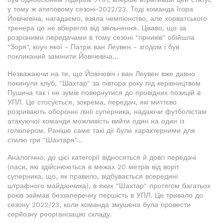
у тому ж атиповому сезоні-2022/23. Тоді команда Ігора
Йовічевіча, нагадаємо, взяла чемпіонство, але хорватського
тренера це не вберегло від звільнення. Цікаво, що за
розрізними передачами в тому сезоні "гірників" обійшла
"Зоря", коуч якої - Патрік ван Леувен - згодом і був
покликаний замінити Йовічевіча...
Незважаючи на те, що Йовічевіч і ван Леувен вже давно
покинули клуб, "Шахтар" за півтора року під керівництвом
Пушича так і не зумів повернутися до провідних позицій в
УПЛ. Це стосується, зокрема, передач, які миттєво
розривають оборонні лінії суперника, надаючи футболістам
атакуючої команди можливість вийти один на один із
голкіпером. Раніше саме такі дії були характерними для
стилю гри "Шахтаря"...
Аналогічно, до цієї категорії відносяться й довгі передачі
(паси, які здійснюються в межах 20 метрів від воріт
суперника, що, як правило, відбувається всередині
штрафного майданчика), в яких "Шахтар" протягом багатьох
років займав беззаперечну першість в УПЛ. Це тривало до
сезону 2022/23, коли команда змушена була провести
серйозну реорганізацію складу.