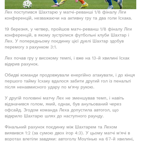
Лех поступився Шахтарю у матчі-реванші 1/8 фіналу Ліги
конференцій, незважаючи на активну гру та два голи Ісхака.
19 березня, у четвер, пройшов матч-реванш 1/8 фіналу Ліги
конференцій, в якому зустрілися футбольні клуби Шахтар і
Лех. У попередньому поєдинку цієї дуелі Шахтар здобув
перемогу з рахунком 3:1.
Лех почав гру у високому темпі, і вже на 13-й хвилині Ісхак
відкрив рахунок.
Обидві команди продовжували енергійно атакувати, і до кінця
першого тайму Ісхаку вдалося забити другий гол із пенальті
після ненавмисного удару по м'ячу рукою.
У другій половині матчу Лех не зменшував темп, і навіть
відзначився голом, який, однак, був анульований через
офсайд. Згодом команда Леха допустила автогол, що
відкрило Шахтарю шлях до наступного раунду.
Фінальний рахунок поєдинку між Шахтарем та Лехом
виявився 1:2 (за сумою двох ігор 4:3). У цьому матчі м'ячі в
воротах влетіли завдяки: автоголу Моутінью на 67-й хвилині,