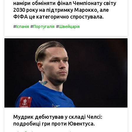
наміри обміняти фінал Чемпіонату світу
2030 року на підтримку Марокко, але
ФІФА це категорично спростувала.
#
#
#
Іспанія
Португалія
Швейцарія
Мудрик дебютував у складі Челсі:
подробиці гри проти Ювентуса.