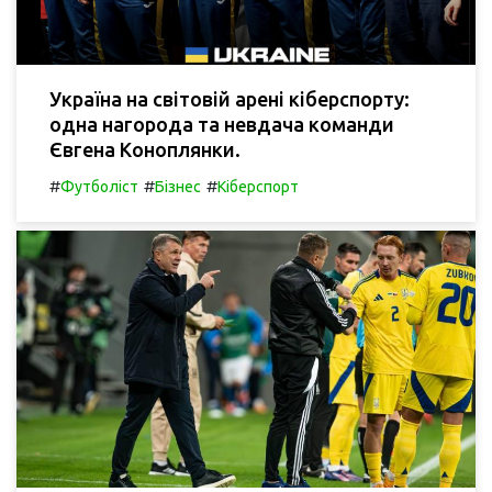
Україна на світовій арені кіберспорту:
одна нагорода та невдача команди
Євгена Коноплянки.
#
#
#
Футболіст
Бізнес
Кіберспорт