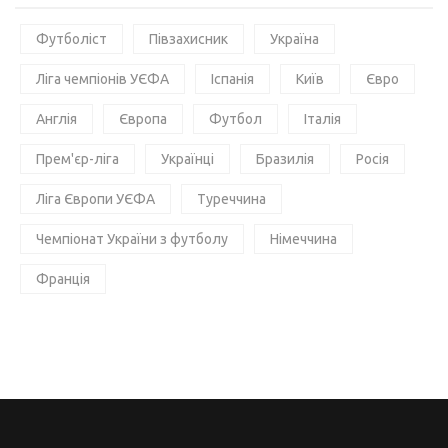
Футболіст
Півзахисник
Україна
Ліга чемпіонів УЄФА
Іспанія
Київ
Євро
Англія
Європа
Футбол
Італія
Прем'єр-ліга
Українці
Бразилія
Росія
Ліга Європи УЄФА
Туреччина
Чемпіонат України з футболу
Німеччина
Франція