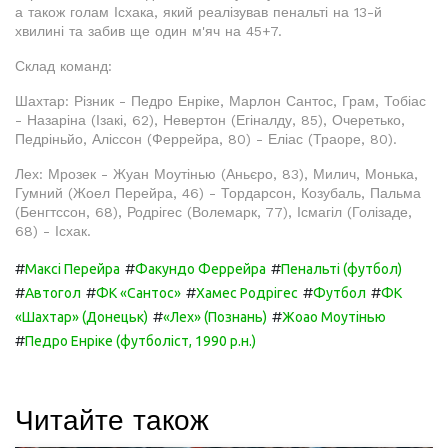
а також голам Ісхака, який реалізував пенальті на 13-й
хвилині та забив ще один м'яч на 45+7.
Склад команд:
Шахтар: Різник - Педро Енріке, Марлон Сантос, Грам, Тобіас
- Назаріна (Ізакі, 62), Невертон (Егіналду, 85), Очеретько,
Педріньйо, Аліссон (Феррейра, 80) - Еліас (Траоре, 80).
Лех: Мрозек - Жуан Моутінью (Аньєро, 83), Милич, Монька,
Гумний (Жоел Перейра, 46) - Тордарсон, Козубаль, Пальма
(Бенгтссон, 68), Родрігес (Волемарк, 77), Ісмагіл (Голізаде,
68) - Ісхак.
#
#
#
Максі Перейра
Факундо Феррейра
Пенальті (футбол)
#
#
#
#
#
Автогол
ФК «Сантос»
Хамес Родрігес
Футбол
ФК
#
#
«Шахтар» (Донецьк)
«Лех» (Познань)
Жоао Моутінью
#
Педро Енріке (футболіст, 1990 р.н.)
Читайте також