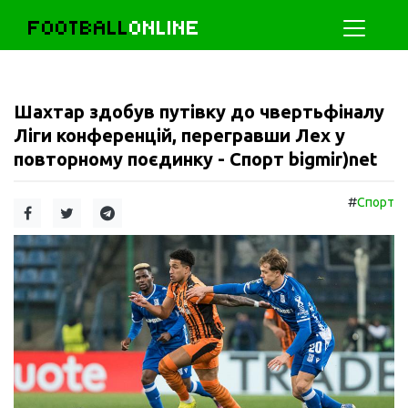
FOOTBALL
ONLINE
Шахтар здобув путівку до чвертьфіналу
Ліги конференцій, перегравши Лех у
повторному поєдинку - Спорт bigmir)net
#
Спорт