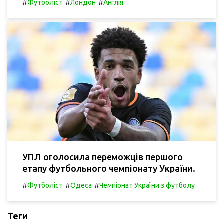
#
#
#
Футболіст
Лондон
Англія
УПЛ оголосила переможців першого
етапу футбольного чемпіонату України.
#
#
#
Футболіст
Одеса
Чемпіонат України з футболу
Теги