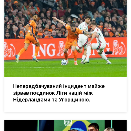
Непередбачуваний інцидент майже
зірвав поєдинок Ліги націй між
Нідерландами та Угорщиною.