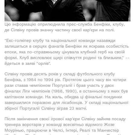
Цю інформацію оприлюднила прес-служба Бенфіки, клубу,
де Сілвіну провів значну частину своєї кар'єри на полі.
"Екс-голкіпер клубу та національної команди назавжди
залишиться в серцях фанатів Бенфіки як яскрава особистість
епохи, яка по-справжньому цінувала клубний герб на своїй
формі. Клуб висловлює щирі співчуття родині та близьким," --
йдеться в заяві "орлів".
Сілвіну провів десять років у складі футбольного клубу
Бенфіка, з 1984 по 1994 рік. Протягом цього часу він чотири
рази ставав чемпіоном Португалії і брав участь у двох
фіналах Ліги чемпіонів (1988, 1990), в останньому з яких був
капітаном команди. На жаль, обидва ці фінальні поєдинки
завершилися поразкою для лісабонців. У складі національної
збірної Португалії Сілвіну зіграв 23 матчі.
Після закінчення своєї ігрової кар'єри Сілвіну зайняв посаду
тренера воротарів у команді всесвітньо відомого Жозе
Моурінью, працюючи в Челсі, Інтері, Реалі та Манчестер