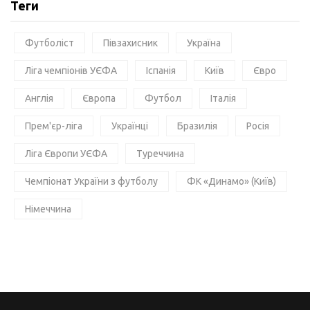
Теги
Футболіст
Півзахисник
Україна
Ліга чемпіонів УЄФА
Іспанія
Київ
Євро
Англія
Європа
Футбол
Італія
Прем'єр-ліга
Українці
Бразилія
Росія
Ліга Європи УЄФА
Туреччина
Чемпіонат України з футболу
ФК «Динамо» (Київ)
Німеччина