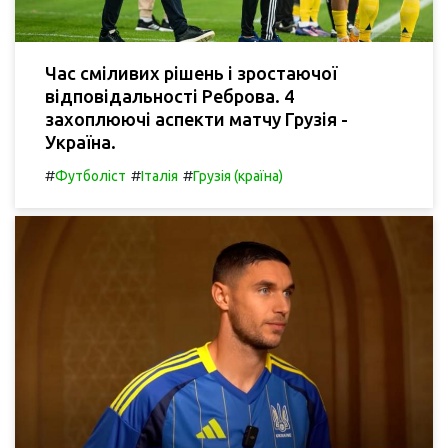
Час сміливих рішень і зростаючої
відповідальності Реброва. 4
захоплюючі аспекти матчу Грузія -
Україна.
#
#
#
Футболіст
Італія
Грузія (країна)