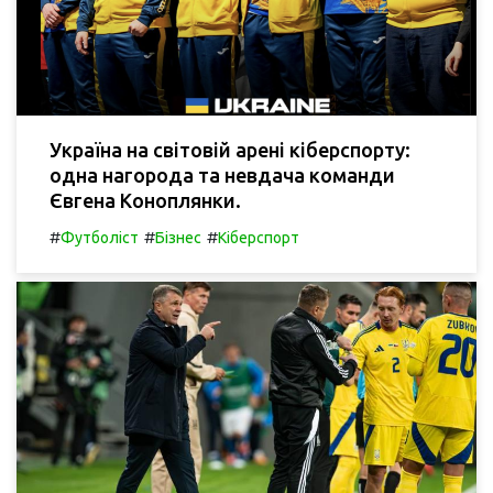
Україна на світовій арені кіберспорту:
одна нагорода та невдача команди
Євгена Коноплянки.
#
#
#
Футболіст
Бізнес
Кіберспорт