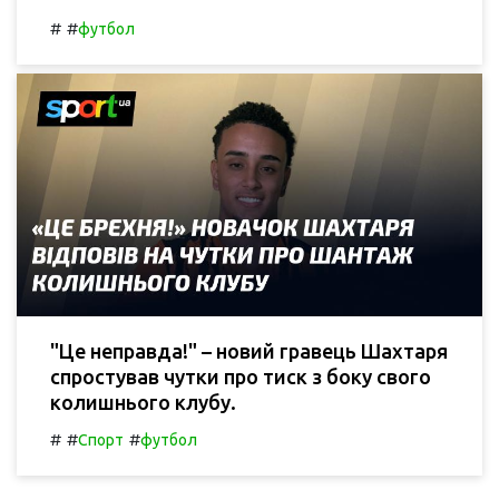
#
#
футбол
"Це неправда!" – новий гравець Шахтаря
спростував чутки про тиск з боку свого
колишнього клубу.
#
#
#
Спорт
футбол