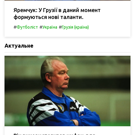
Яремчук: У Грузії в даний момент
формуються нові таланти.
#
#
#
Футболіст
Україна
Грузія (країна)
Актуальне