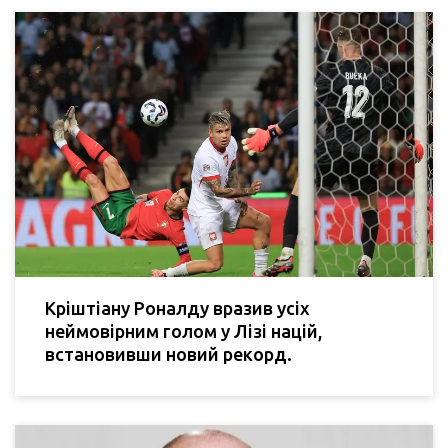
Кріштіану Роналду вразив усіх
неймовірним голом у Лізі націй,
встановивши новий рекорд.