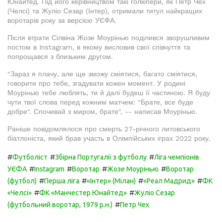
Юнайтед. Під його керівництвом такі голкіпери, як Петр Чех
(Челсі) та Жуліо Сезар (Інтер), отримали титул найкращих
воротарів року за версією УЄФА.
Після втрати Сілвіна Жозе Моурінью поділився зворушливим
постом в Instagram, в якому висловив свої співчуття та
попрощався з близьким другом.
"Зараз я плачу, але ще зможу сміятися, багато сміятися,
говорити про тебе, згадувати кожен момент. У родині
Моурінью тебе люблять, ти й далі будеш її частиною. Я буду
чути твої слова перед кожним матчем: "Брате, все буде
добре". Спочивай з миром, брате", -- написав Моурінью.
Раніше повідомлялося про смерть 27-річного литовського
біатлоніста, який брав участь в Олімпійських іграх 2022 року.
#
#
#
Футболіст
Збірна Португалії з футболу
Ліга чемпіонів
#
#
#
#
УЄФА
Instagram
Воротар
Жозе Моурінью
Воротар
#
#
#
#
(футбол)
Перша ліга
«Інтер» (Мілан)
«Реал Мадрид»
ФК
#
#
«Челсі»
ФК «Манчестер Юнайтед»
Жуліо Сезар
#
(футбольний воротар, 1979 р.н.)
Петр Чех