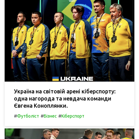
Україна на світовій арені кіберспорту:
одна нагорода та невдача команди
Євгена Коноплянки.
#
#
#
Футболіст
Бізнес
Кіберспорт