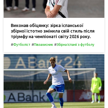
Виконав обіцянку: зірка іспанської
збірної істотно змінила свій стиль після
тріумфу на чемпіонаті світу 2026 року.
#
#
#
Футболіст
Півзахисник
Збірна Іспанії з футболу