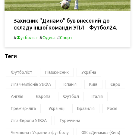
Захисник "Динамо" був внесений до
складу іншої команди УПЛ - Футбол24.
#
#
#
Футболіст
Одеса
Спорт
Теги
Футболіст
Півзахисник
Україна
Ліга чемпіонів УЄФА
Іспанія
Київ
Євро
Англія
Європа
Футбол
Італія
Прем'єр-ліга
Українці
Бразилія
Росія
Ліга Європи УЄФА
Туреччина
Чемпіонат України з футболу
ФК «Динамо» (Київ)