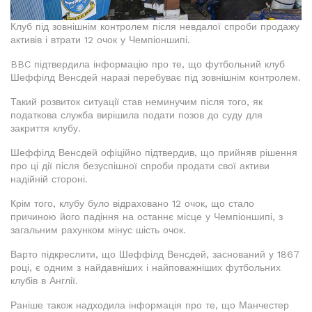
Клуб під зовнішнім контролем після невдалої спроби продажу
активів і втрати 12 очок у Чемпіоншипі.
BBC підтвердила інформацію про те, що футбольний клуб
Шеффілд Венсдей наразі перебуває під зовнішнім контролем.
Такий розвиток ситуації став неминучим після того, як
податкова служба вирішила подати позов до суду для
закриття клубу.
Шеффілд Венсдей офіційно підтвердив, що прийняв рішення
про ці дії після безуспішної спроби продати свої активи
надійній стороні.
Крім того, клубу було відраховано 12 очок, що стало
причиною його падіння на останнє місце у Чемпіоншипі, з
загальним рахунком мінус шість очок.
Варто підкреслити, що Шеффілд Венсдей, заснований у 1867
році, є одним з найдавніших і найповажніших футбольних
клубів в Англії.
Раніше також надходила інформація про те, що Манчестер