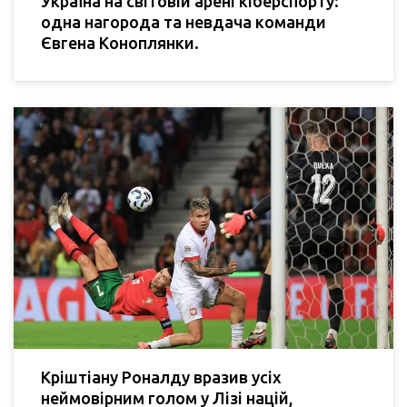
Україна на світовій арені кіберспорту:
одна нагорода та невдача команди
Євгена Коноплянки.
Кріштіану Роналду вразив усіх
неймовірним голом у Лізі націй,