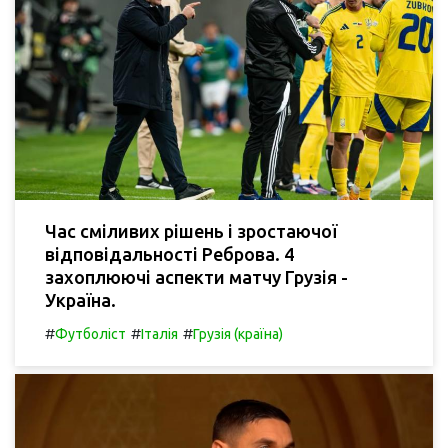
Час сміливих рішень і зростаючої
відповідальності Реброва. 4
захоплюючі аспекти матчу Грузія -
Україна.
#
#
#
Футболіст
Італія
Грузія (країна)