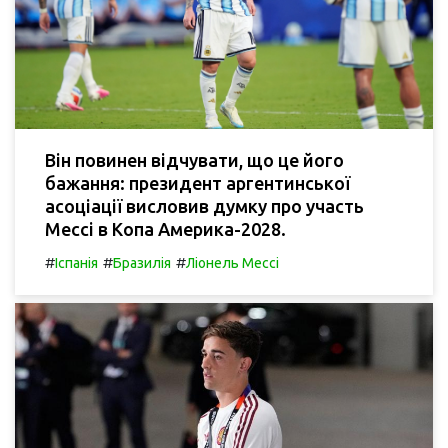
Він повинен відчувати, що це його
бажання: президент аргентинської
асоціації висловив думку про участь
Мессі в Копа Америка-2028.
#
#
#
Іспанія
Бразилія
Ліонель Мессі