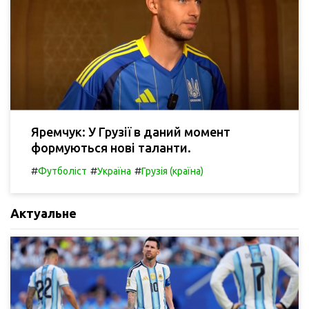
Яремчук: У Грузії в даний момент
формуються нові таланти.
#
#
#
Футболіст
Україна
Грузія (країна)
Актуальне