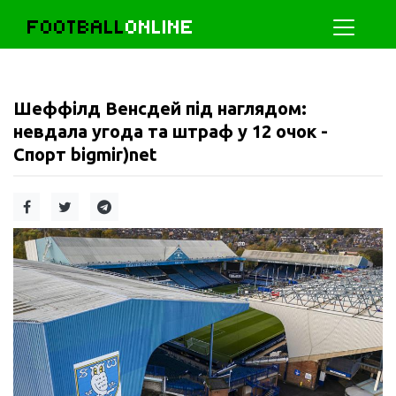
FOOTBALL
ONLINE
Шеффілд Венсдей під наглядом:
невдала угода та штраф у 12 очок -
Спорт bigmir)net