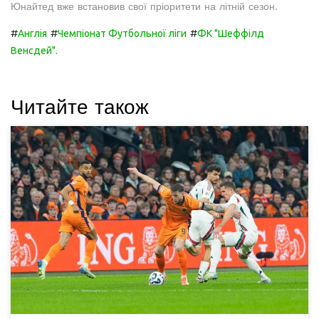
Юнайтед вже встановив свої пріоритети на літній сезон.
#
#
#
Англія
Чемпіонат Футбольної ліги
ФК "Шеффілд
Венсдей".
Читайте також