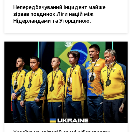
Непередбачуваний інцидент майже
зірвав поєдинок Ліги націй між
Нідерландами та Угорщиною.