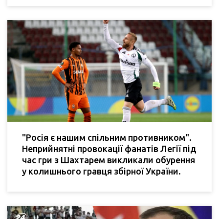
"Росія є нашим спільним противником".
Неприйнятні провокації фанатів Легії під
час гри з Шахтарем викликали обурення
у колишнього гравця збірної України.