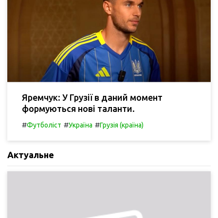
Яремчук: У Грузії в даний момент
формуються нові таланти.
#
#
#
Футболіст
Україна
Грузія (країна)
Актуальне