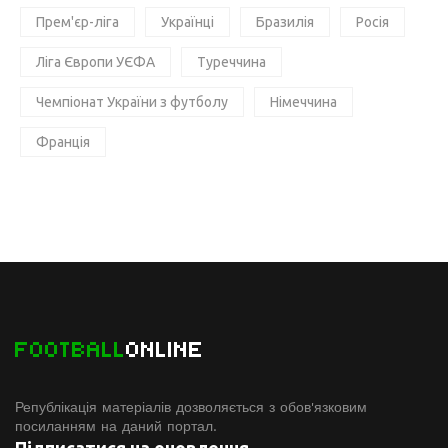
Прем'єр-ліга
Українці
Бразилія
Росія
Ліга Європи УЄФА
Туреччина
Чемпіонат України з футболу
Німеччина
Франція
FOOTBALL
ONLINE
Републікація матеріалів дозволяється з обов'язковим
посиланням на даний портал.
Підписатися на оновлення