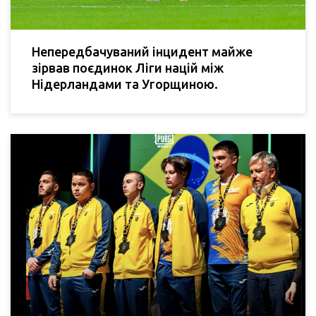
Непередбачуваний інцидент майже
зірвав поєдинок Ліги націй між
Нідерландами та Угорщиною.