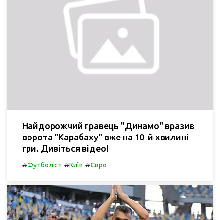
Найдорожчий гравець "Динамо" вразив
ворота "Карабаху" вже на 10-й хвилині
гри. Дивіться відео!
#
#
#
Футболіст
Київ
Євро