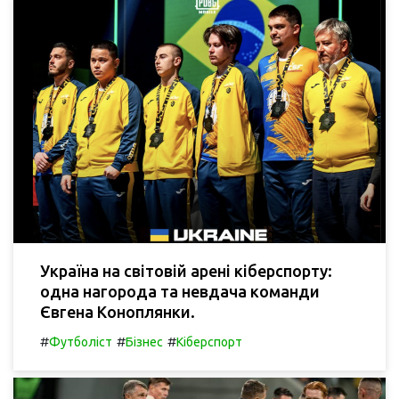
Україна на світовій арені кіберспорту:
одна нагорода та невдача команди
Євгена Коноплянки.
#
#
#
Футболіст
Бізнес
Кіберспорт