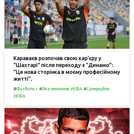
Караваєв розпочав свою кар'єру у
"Шахтарі" після переходу з "Динамо":
"Це нова сторінка в моєму професійному
житті".
#
#
#
Футболіст
Ліга чемпіонів УЄФА
Суперкубок
УЄФА