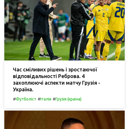
Час сміливих рішень і зростаючої
відповідальності Реброва. 4
захоплюючі аспекти матчу Грузія -
Україна.
#
#
#
Футболіст
Італія
Грузія (країна)