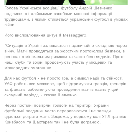
Голова Української асоціації футболу Андрій Шевченко
поділився з італійськими засобами масової інформації
труднощами, з якими стикається український футбол в умовах
війни.
Його висловлювання цитує Il Messaggero.
"Ситуація в Україні залишається надзвичайно складною через
війну. Матчі проводяться за жорстким протоколом безпеки, в
регіонах з мінімальним ризиком та часто без глядачів. Проте
наші клуби та збірні продовжують участь у місцевих та
міжнародних змаганнях.
Для нас футбол - не просто гра, а символ надії та стійкості.
УАФ робить все можливе, щоб підтримувати гравців, тренерів
та фанатів, забезпечуючи проведення матчів навіть у цей
складний період", - сказав Шевченко.
Через постійні повітряні тривоги на території України
футбольні поєдинки часто перериваються і не завжди
вдається дограти матч. Зокрема, у першому колі УПЛ гра між
Кривбасом та Шахтарем так і не була дограною.