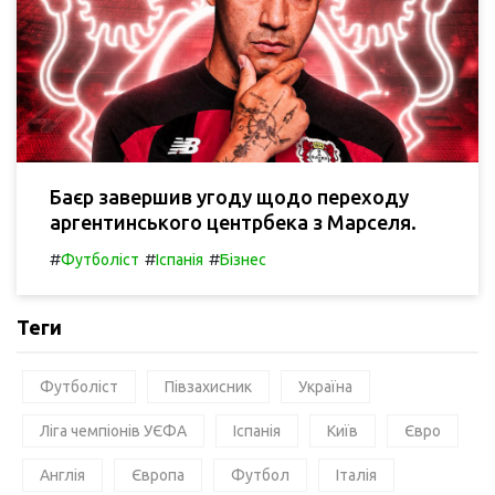
Баєр завершив угоду щодо переходу
аргентинського центрбека з Марселя.
#
#
#
Футболіст
Іспанія
Бізнес
Теги
Футболіст
Півзахисник
Україна
Ліга чемпіонів УЄФА
Іспанія
Київ
Євро
Англія
Європа
Футбол
Італія