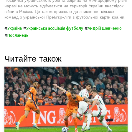
Поєдинки українських клубів та збірних на міжнародному рівні
наразі не можуть відбуватися на території України внаслідок
війни з Росією. Це також призвело до зникнення кількох
команд з української Прем'єр-ліги з футбольної карти країни.
#
#
#
Україна
Українська асоціація футболу
Андрій Шевченко
#
Посланець
Читайте також