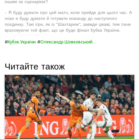
іншим за сценарієм?
- Я буду думати про цей матч, коли прийде для цього час. А
поки я буду думати й готувати команду до наступного
поєдинку. Такі ігри, як із "Шахтарем", завжди цікаві, тим паче
враховуючи той факт, що це буде фінал Кубка України.
#
#
Кубок України
Олександр Шовковський
Читайте також