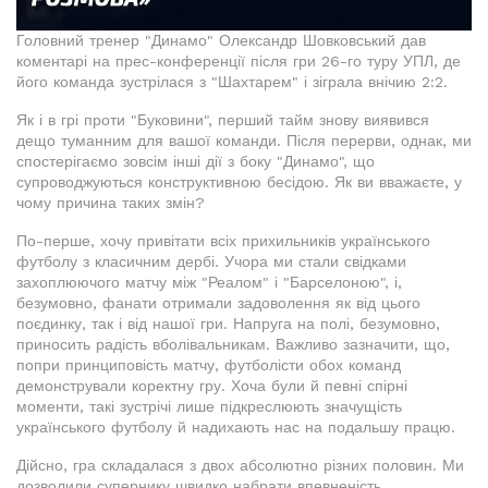
Головний тренер "Динамо" Олександр Шовковський дав
коментарі на прес-конференції після гри 26-го туру УПЛ, де
його команда зустрілася з "Шахтарем" і зіграла внічию 2:2.
Як і в грі проти "Буковини", перший тайм знову виявився
дещо туманним для вашої команди. Після перерви, однак, ми
спостерігаємо зовсім інші дії з боку "Динамо", що
супроводжуються конструктивною бесідою. Як ви вважаєте, у
чому причина таких змін?
По-перше, хочу привітати всіх прихильників українського
футболу з класичним дербі. Учора ми стали свідками
захоплюючого матчу між "Реалом" і "Барселоною", і,
безумовно, фанати отримали задоволення як від цього
поєдинку, так і від нашої гри. Напруга на полі, безумовно,
приносить радість вболівальникам. Важливо зазначити, що,
попри принциповість матчу, футболісти обох команд
демонстрували коректну гру. Хоча були й певні спірні
моменти, такі зустрічі лише підкреслюють значущість
українського футболу й надихають нас на подальшу працю.
Дійсно, гра складалася з двох абсолютно різних половин. Ми
дозволили супернику швидко набрати впевненість,