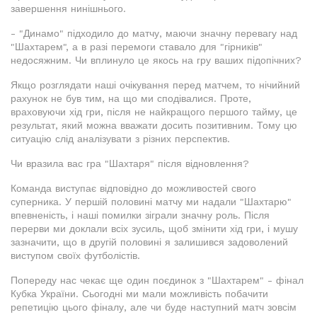
завершення нинішнього.
- "Динамо" підходило до матчу, маючи значну перевагу над
"Шахтарем", а в разі перемоги ставало для "гірників"
недосяжним. Чи вплинуло це якось на гру ваших підопічних?
Якщо розглядати наші очікування перед матчем, то нічийний
рахунок не був тим, на що ми сподівалися. Проте,
враховуючи хід гри, після не найкращого першого тайму, це
результат, який можна вважати досить позитивним. Тому цю
ситуацію слід аналізувати з різних перспектив.
Чи вразила вас гра "Шахтаря" після відновлення?
Команда виступає відповідно до можливостей свого
суперника. У першій половині матчу ми надали "Шахтарю"
впевненість, і наші помилки зіграли значну роль. Після
перерви ми доклали всіх зусиль, щоб змінити хід гри, і мушу
зазначити, що в другій половині я залишився задоволений
виступом своїх футболістів.
Попереду нас чекає ще один поєдинок з "Шахтарем" - фінал
Кубка України. Сьогодні ми мали можливість побачити
репетицію цього фіналу, але чи буде наступний матч зовсім