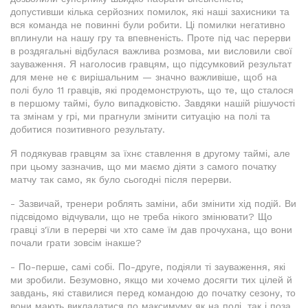
допустивши кілька серйозних помилок, які наші захисники та
вся команда не повинні були робити. Ці помилки негативно
вплинули на нашу гру та впевненість. Проте під час перерви
в роздягальні відбулася важлива розмова, ми висловили свої
зауваження. Я наголосив гравцям, що підсумковий результат
для мене не є вирішальним — значно важливіше, щоб на
полі було 11 гравців, які продемонструють, що те, що сталося
в першому таймі, було випадковістю. Завдяки нашій рішучості
та змінам у грі, ми прагнули змінити ситуацію на полі та
добитися позитивного результату.
Я подякував гравцям за їхнє ставлення в другому таймі, але
при цьому зазначив, що ми маємо діяти з самого початку
матчу так само, як було сьогодні після перерви.
- Зазвичай, тренери роблять заміни, аби змінити хід подій. Ви
підсвідомо відчували, що не треба нікого змінювати? Що
гравці з'їли в перерві чи хто саме їм дав прочухана, що вони
почали грати зовсім інакше?
- По-перше, самі собі. По-друге, подіяли ті зауваження, які
ми зробили. Безумовно, якщо ми хочемо досягти тих цілей й
завдань, які ставилися перед командою до початку сезону, то
вони мають викладатися по максимуму як на полі, так і поза