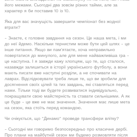
його межами. Сьогодні два зовсім різних тайми, але за
характер я би поставив 10 із 10.
Яка для вас значущість завершити чемпіонат без жодної
втрати?
- Знаєте, є головне завдання на сезон. Це наша мета, і ми
до неї йдемо. Наскільки тернистим може бути цей шлях - це
інше питання. Якщо ви пам'ятаєте, хоча неправильно
повертатися до минулого, але для мене найважливіша гра -
це наступна. І я завжди кажу хлопцям, що те, що сталося,
назавжди залишиться в історії українського футболу, а вони
мають писати вже наступні розділи, а не спочивати на
лаврах. Відслідковувати треба лише те, що ви зробили для
досягнення своїх цілей та тих завдань, які ставляться перед
нами. Тільки тоді ви будете розвиватися індивідуально,
покращувати свою майстерність та ставати сильнішими. А як
це буде - це вже не має значення. Значення має лише мета
на сезон, яка стоїть перед командою.
Чи очікується, що "Динамо" проведе трансфери влітку?
- Сьогодні ми говоримо безпосередньо про класичне дербі.
Про плани на майбутній сезон ми будемо розмовляти після