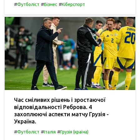
#
#
#
Футболіст
Бізнес
Кіберспорт
Час сміливих рішень і зростаючої
відповідальності Реброва. 4
захоплюючі аспекти матчу Грузія -
Україна.
#
#
#
Футболіст
Італія
Грузія (країна)