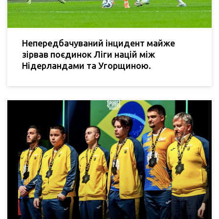
Непередбачуваний інцидент майже
зірвав поєдинок Ліги націй між
Нідерландами та Угорщиною.