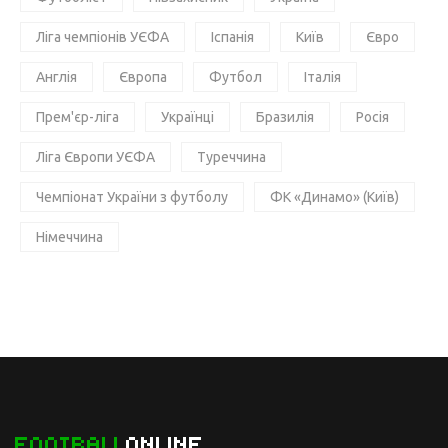
Ліга чемпіонів УЄФА
Іспанія
Київ
Євро
Англія
Європа
Футбол
Італія
Прем'єр-ліга
Українці
Бразилія
Росія
Ліга Європи УЄФА
Туреччина
Чемпіонат України з футболу
ФК «Динамо» (Київ)
Німеччина
FOOTBALL
ONLINE