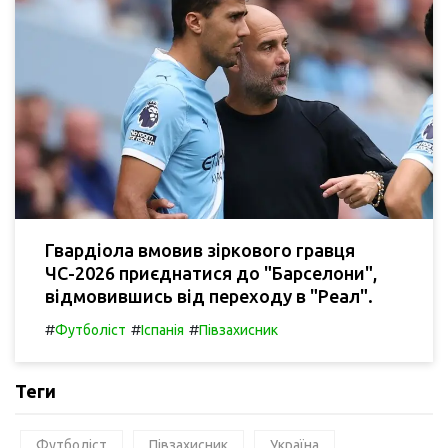
Гвардіола вмовив зіркового гравця
ЧС-2026 приєднатися до "Барселони",
відмовившись від переходу в "Реал".
#
#
#
Футболіст
Іспанія
Півзахисник
Теги
Футболіст
Півзахисник
Україна