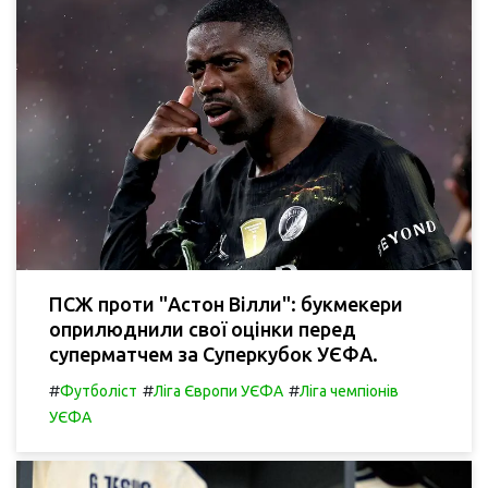
ПСЖ проти "Астон Вілли": букмекери
оприлюднили свої оцінки перед
суперматчем за Суперкубок УЄФА.
#
#
#
Футболіст
Ліга Європи УЄФА
Ліга чемпіонів
УЄФА