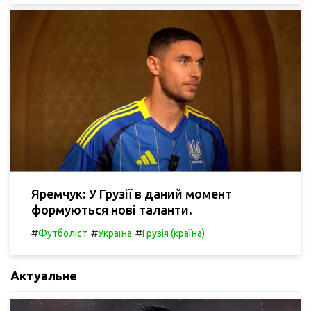
Яремчук: У Грузії в даний момент
формуються нові таланти.
#
#
#
Футболіст
Україна
Грузія (країна)
Актуальне