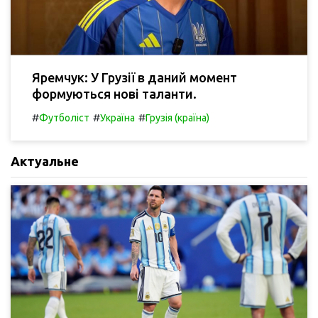
Яремчук: У Грузії в даний момент
формуються нові таланти.
#
#
#
Футболіст
Україна
Грузія (країна)
Актуальне