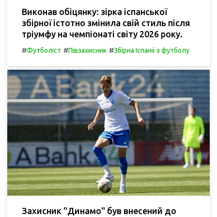
Виконав обіцянку: зірка іспанської
збірної істотно змінила свій стиль після
тріумфу на чемпіонаті світу 2026 року.
#
#
#
Футболіст
Півзахисник
Збірна Іспанії з футболу
Захисник "Динамо" був внесений до