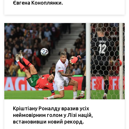
Євгена Коноплянки.
Кріштіану Роналду вразив усіх
неймовірним голом у Лізі націй,
встановивши новий рекорд.