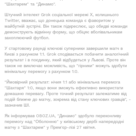
"Шахтарем" та "Динамо".
Штучний інтелект Grok соціальної мережі Х, колишнього
Twitter, вважає, що донецька команда є фаворитом у
майбутній зустрічі. Він також підкреслює, що обидві команди
демонструють відмінну форму, що обіцяє вболівальникам
захоплюючий футбол.
У стартовому раунді ключові суперники завершили матч в
Києві з рахунком 1:1. Grok сподівається побачити аналогічний
результат і в поєдинку, який відбудеться у Львові. Проте він
також не виключає можливість, що "гірники" можуть здобути
мінімальну перемогу з рахунком 1:0.
"Ймовірний результат: нічия 1:1 або мінімальна перемога
"Шахтаря" 1:0, якщо вони зможуть ефективно використати
домашню перевагу. Проте точний результат залежатиме від
подій ближче до матчу, зокрема від стану ключових гравців", -
зазначив ШІ.
Як інформував OBOZ.UA, "Динамо" здобуло переконливу
перемогу над "Оболонню" у київському дербі напередодні
матчу з "Шахтарем" у Прем'єр-лізі 27 квітня.