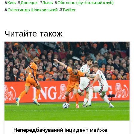
#
#
#
#
Київ
Донецьк
Львів
Оболонь (футбольний клуб)
#
#
Олександр Шовковський
Twitter
Читайте також
Непередбачуваний інцидент майже