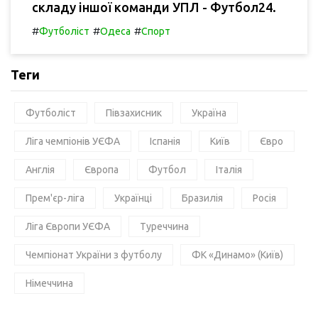
складу іншої команди УПЛ - Футбол24.
#
#
#
Футболіст
Одеса
Спорт
Теги
Футболіст
Півзахисник
Україна
Ліга чемпіонів УЄФА
Іспанія
Київ
Євро
Англія
Європа
Футбол
Італія
Прем'єр-ліга
Українці
Бразилія
Росія
Ліга Європи УЄФА
Туреччина
Чемпіонат України з футболу
ФК «Динамо» (Київ)
Німеччина