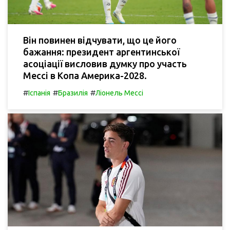
Він повинен відчувати, що це його
бажання: президент аргентинської
асоціації висловив думку про участь
Мессі в Копа Америка-2028.
#
#
#
Іспанія
Бразилія
Ліонель Мессі