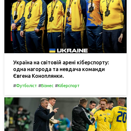
Україна на світовій арені кіберспорту:
одна нагорода та невдача команди
Євгена Коноплянки.
#
#
#
Футболіст
Бізнес
Кіберспорт