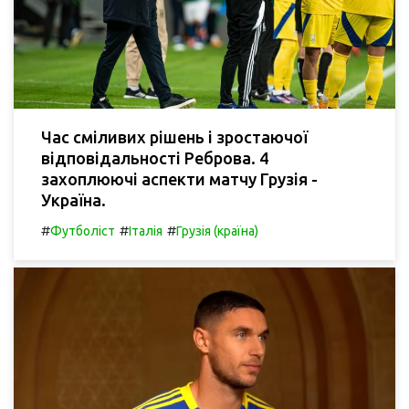
Час сміливих рішень і зростаючої
відповідальності Реброва. 4
захоплюючі аспекти матчу Грузія -
Україна.
#
#
#
Футболіст
Італія
Грузія (країна)