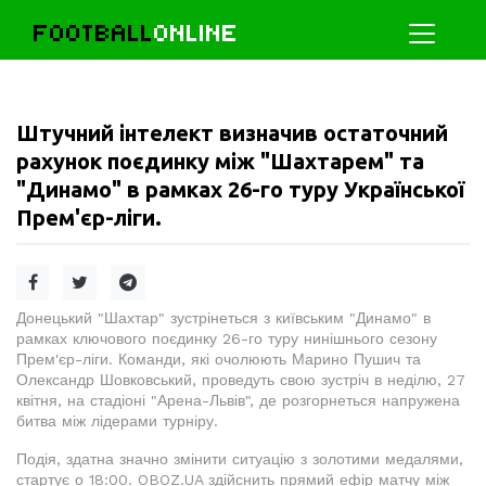
FOOTBALL
ONLINE
Штучний інтелект визначив остаточний
рахунок поєдинку між "Шахтарем" та
"Динамо" в рамках 26-го туру Української
Прем'єр-ліги.
Донецький "Шахтар" зустрінеться з київським "Динамо" в
рамках ключового поєдинку 26-го туру нинішнього сезону
Прем'єр-ліги. Команди, які очолюють Марино Пушич та
Олександр Шовковський, проведуть свою зустріч в неділю, 27
квітня, на стадіоні "Арена-Львів", де розгорнеться напружена
битва між лідерами турніру.
Подія, здатна значно змінити ситуацію з золотими медалями,
стартує о 18:00. OBOZ.UA здійснить прямий ефір матчу між