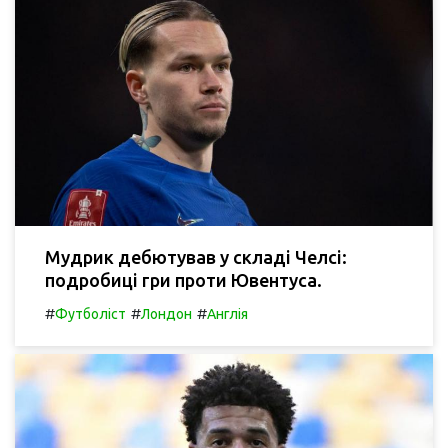
Мудрик дебютував у складі Челсі:
подробиці гри проти Ювентуса.
#
#
#
Футболіст
Лондон
Англія