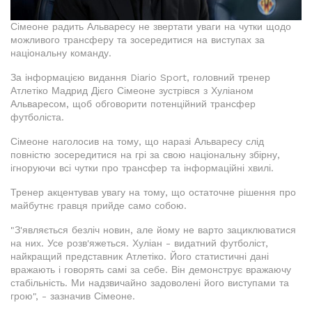
Сімеоне радить Альваресу не звертати уваги на чутки щодо
можливого трансферу та зосередитися на виступах за
національну команду.
За інформацією видання Diario Sport, головний тренер
Атлетіко Мадрид Дієго Сімеоне зустрівся з Хуліаном
Альваресом, щоб обговорити потенційний трансфер
футболіста.
Сімеоне наголосив на тому, що наразі Альваресу слід
повністю зосередитися на грі за свою національну збірну,
ігноруючи всі чутки про трансфер та інформаційні хвилі.
Тренер акцентував увагу на тому, що остаточне рішення про
майбутнє гравця прийде само собою.
"З'являється безліч новин, але йому не варто зациклюватися
на них. Усе розв'яжеться. Хуліан - видатний футболіст,
найкращий представник Атлетіко. Його статистичні дані
вражають і говорять самі за себе. Він демонструє вражаючу
стабільність. Ми надзвичайно задоволені його виступами та
грою", - зазначив Сімеоне.