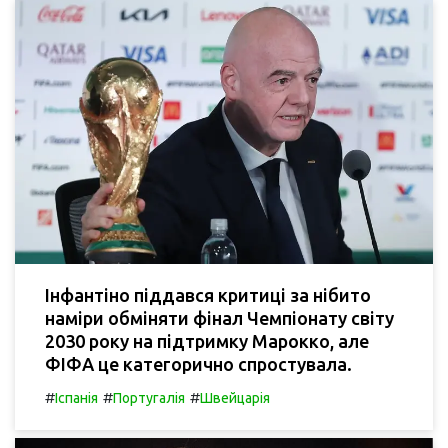
Інфантіно піддався критиці за нібито
наміри обміняти фінал Чемпіонату світу
2030 року на підтримку Марокко, але
ФІФА це категорично спростувала.
#
#
#
Іспанія
Португалія
Швейцарія