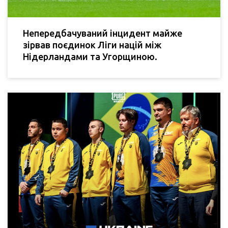
Непередбачуваний інцидент майже
зірвав поєдинок Ліги націй між
Нідерландами та Угорщиною.