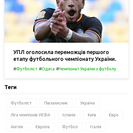
УПЛ оголосила переможців першого
етапу футбольного чемпіонату України.
#
#
#
Футболіст
Одеса
Чемпіонат України з футболу
Теги
Футболіст
Півзахисник
Україна
Ліга чемпіонів УЄФА
Іспанія
Київ
Євро
Англія
Європа
Футбол
Італія