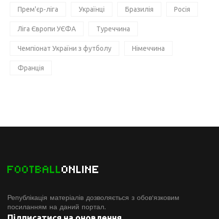
Прем'єр-ліга
Українці
Бразилія
Росія
Ліга Європи УЄФА
Туреччина
Чемпіонат України з футболу
Німеччина
Франція
FOOTBALL
ONLINE
Републікація матеріалів дозволяється з обов'язковим
посиланням на даний портал.
Підписатися на оновлення