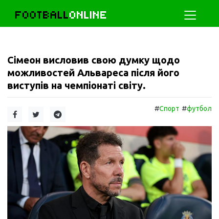
FOOTBALL
ONLINE
Сімеон висловив свою думку щодо
можливостей Альвареса після його
виступів на чемпіонаті світу.
#
#
Спорт
футбол