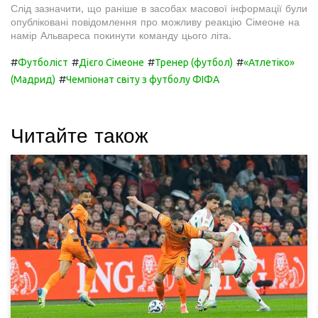
Слід зазначити, що раніше в засобах масової інформації були
опубліковані повідомлення про можливу реакцію Сімеоне на
намір Альвареса покинути команду цього літа.
#
#
#
#
Футболіст
Дієго Сімеоне
Тренер (футбол)
«Атлетіко»
#
(Мадрид)
Чемпіонат світу з футболу ФІФА
Читайте також