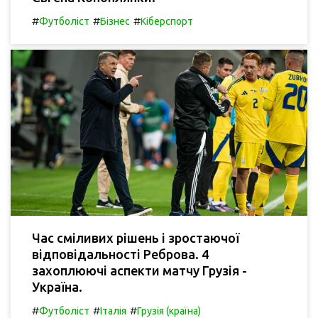
#
#
#
Футболіст
Бізнес
Кіберспорт
Час сміливих рішень і зростаючої
відповідальності Реброва. 4
захоплюючі аспекти матчу Грузія -
Україна.
#
#
#
Футболіст
Італія
Грузія (країна)