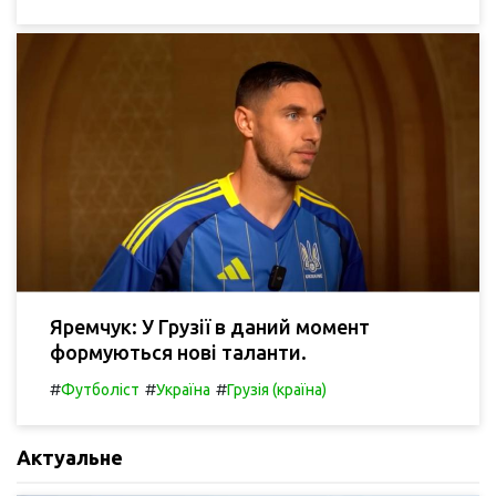
Яремчук: У Грузії в даний момент
формуються нові таланти.
#
#
#
Футболіст
Україна
Грузія (країна)
Актуальне