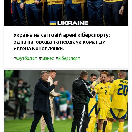
Україна на світовій арені кіберспорту:
одна нагорода та невдача команди
Євгена Коноплянки.
#
#
#
Футболіст
Бізнес
Кіберспорт