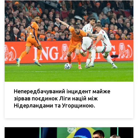
Непередбачуваний інцидент майже
зірвав поєдинок Ліги націй між
Нідерландами та Угорщиною.