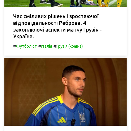
Час сміливих рішень і зростаючої
відповідальності Реброва. 4
захоплюючі аспекти матчу Грузія -
Україна.
#
#
#
Футболіст
Італія
Грузія (країна)