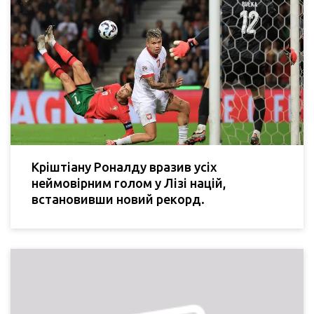
Кріштіану Роналду вразив усіх
неймовірним голом у Лізі націй,
встановивши новий рекорд.