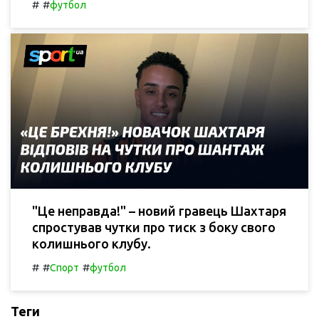
#
#
футбол
"Це неправда!" – новий гравець Шахтаря
спростував чутки про тиск з боку свого
колишнього клубу.
#
#
#
Спорт
футбол
Теги