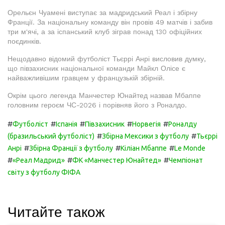
Орельєн Чуамені виступає за мадридський Реал і збірну
Франції. За національну команду він провів 49 матчів і забив
три м'ячі, а за іспанський клуб зіграв понад 130 офіційних
поєдинків.
Нещодавно відомий футболіст Тьєррі Анрі висловив думку,
що півзахисник національної команди Майкл Олісе є
найважливішим гравцем у французькій збірній.
Окрім цього легенда Манчестер Юнайтед назвав Мбаппе
головним героєм ЧС-2026 і порівняв його з Роналдо.
#
#
#
#
#
Футболіст
Іспанія
Півзахисник
Норвегія
Роналду
#
#
(бразильський футболіст)
Збірна Мексики з футболу
Тьєррі
#
#
#
Анрі
Збірна Франції з футболу
Кіліан Мбаппе
Le Monde
#
#
#
«Реал Мадрид»
ФК «Манчестер Юнайтед»
Чемпіонат
світу з футболу ФІФА
Читайте також