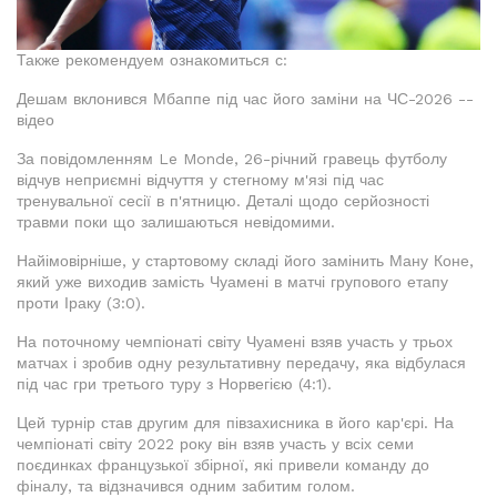
Также рекомендуем ознакомиться с:
Дешам вклонився Мбаппе під час його заміни на ЧС-2026 --
відео
За повідомленням Le Monde, 26-річний гравець футболу
відчув неприємні відчуття у стегному м'язі під час
тренувальної сесії в п'ятницю. Деталі щодо серйозності
травми поки що залишаються невідомими.
Найімовірніше, у стартовому складі його замінить Ману Коне,
який уже виходив замість Чуамені в матчі групового етапу
проти Іраку (3:0).
На поточному чемпіонаті світу Чуамені взяв участь у трьох
матчах і зробив одну результативну передачу, яка відбулася
під час гри третього туру з Норвегією (4:1).
Цей турнір став другим для півзахисника в його кар'єрі. На
чемпіонаті світу 2022 року він взяв участь у всіх семи
поєдинках французької збірної, які привели команду до
фіналу, та відзначився одним забитим голом.