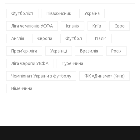
Футболіст
Півзахисник
Україна
Ліга чемпіонів УЄФА
Іспанія
Київ
Євро
Англія
Європа
Футбол
Італія
Прем'єр-ліга
Українці
Бразилія
Росія
Ліга Європи УЄФА
Туреччина
Чемпіонат України з футболу
ФК «Динамо» (Київ)
Німеччина